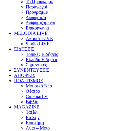
Το Προφίλ μας
Παραγωγοί
Πρόγραμμα
Διαφήμιση
Διαφημιζόμενοι
Επικοινωνία
MELODIA LIVE
Άκουσε LIVE
Studio LIVE
ΕΙΔΗΣΕΙΣ
Τοπικές Ειδήσεις
Ελλάδα Ειδήσεις
Σημαντικές
ΣΥΝΕΝΤΕΥΞΕΙΣ
ΑΠΟΨΕΙΣ
ΠΟΛΙΤΙΣΜΟΣ
Μουσικά Νέα
Θέατρο
Cinema/TV
Βιβλίο
MAGAZINE
Ταξίδι
Ευ Ζην
Επιστήμη
Auto – Moto