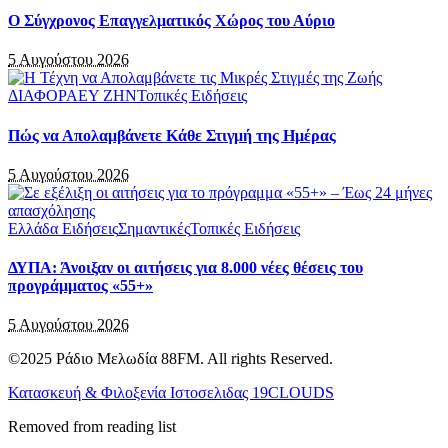
Ο Σύγχρονος Επαγγελματικός Χώρος του Αύριο
5 Αυγούστου 2026
ΔΙΑΦΟΡΑ
ΕΥ ΖΗΝ
Τοπικές Ειδήσεις
Πώς να Απολαμβάνετε Κάθε Στιγμή της Ημέρας
5 Αυγούστου 2026
Ελλάδα Ειδήσεις
Σημαντικές
Τοπικές Ειδήσεις
ΔΥΠΑ: Άνοιξαν οι αιτήσεις για 8.000 νέες θέσεις του
προγράμματος «55+»
5 Αυγούστου 2026
©2025 Ράδιο Μελωδία 88FM. All rights Reserved.
Κατασκευή & Φιλοξενία Ιστοσελιδας 19CLOUDS
Removed from reading list