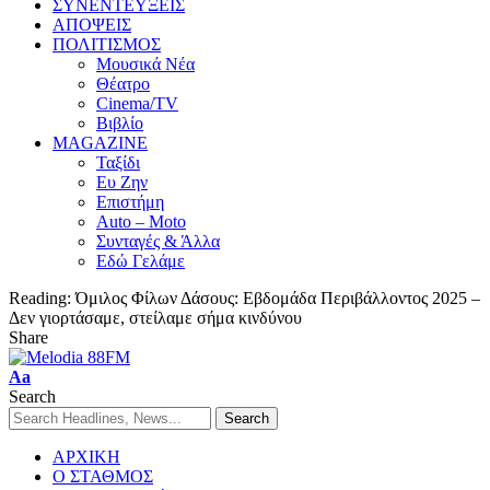
ΣΥΝΕΝΤΕΥΞΕΙΣ
ΑΠΟΨΕΙΣ
ΠΟΛΙΤΙΣΜΟΣ
Μουσικά Νέα
Θέατρο
Cinema/TV
Βιβλίο
MAGAZINE
Ταξίδι
Ευ Ζην
Επιστήμη
Auto – Moto
Συνταγές & Άλλα
Εδώ Γελάμε
Reading:
Όμιλος Φίλων Δάσους: Εβδομάδα Περιβάλλοντος 2025 –
Δεν γιορτάσαμε, στείλαμε σήμα κινδύνου
Share
Aa
Search
ΑΡΧΙΚΗ
Ο ΣΤΑΘΜΟΣ