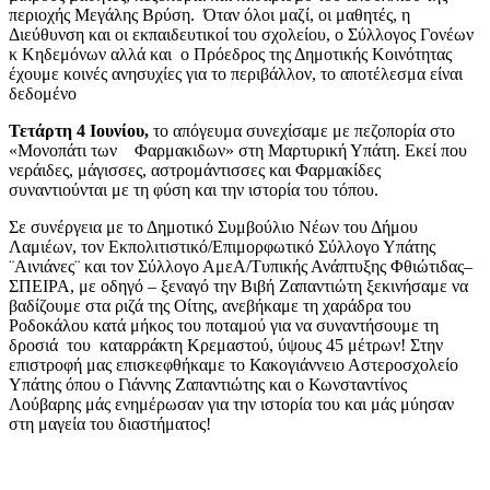
περιοχής Μεγάλης Βρύση. Όταν όλοι μαζί, οι μαθητές, η
Διεύθυνση και οι εκπαιδευτικοί του σχολείου, ο Σύλλογος Γονέων
κ Κηδεμόνων αλλά και ο Πρόεδρος της Δημοτικής Κοινότητας
έχουμε κοινές ανησυχίες για το περιβάλλον, το αποτέλεσμα είναι
δεδομένο
Τετάρτη 4 Ιουνίου,
το απόγευμα συνεχίσαμε με πεζοπορία στο
«Μονοπάτι των Φαρμακιδων» στη Μαρτυρική Υπάτη. Εκεί που
νεράιδες, μάγισσες, αστρομάντισσες και Φαρμακίδες
συναντιούνται με τη φύση και την ιστορία του τόπου.
Σε συνέργεια με το Δημοτικό Συμβούλιο Νέων του Δήμου
Λαμιέων, τον Εκπολιτιστικό/Επιμορφωτικό Σύλλογο Υπάτης
¨Αινιάνες¨ και τον Σύλλογο ΑμεΑ/Τυπικής Ανάπτυξης Φθιώτιδας–
ΣΠΕΙΡΑ, με οδηγό – ξεναγό την Βιβή Ζαπαντιώτη ξεκινήσαμε να
βαδίζουμε στα ριζά της Οίτης, ανεβήκαμε τη χαράδρα του
Ροδοκάλου κατά μήκος του ποταμού για να συναντήσουμε τη
δροσιά του καταρράκτη Κρεμαστού, ύψους 45 μέτρων! Στην
επιστροφή μας επισκεφθήκαμε το Κακογιάννειο Αστεροσχολείο
Υπάτης όπου ο Γιάννης Ζαπαντιώτης και ο Κωνσταντίνος
Λούβαρης μάς ενημέρωσαν για την ιστορία του και μάς μύησαν
στη μαγεία του διαστήματος!