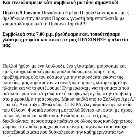
Και τελειώσαμε με κάτι συμβολικό μα τόσο σημαντικό!
Πέμπτη 5 Ιουνίου:
Παγκόσμια Ημέρα Περιβάλλοντος και εμείς
βρεθήκαμε στην πλατεία Πάρκου, γνωστή τσιμεντοπλατεία με
χρηματοδότηση από το Πράσινο Ταμείο!!!!
Συμβολικά στις 7.00 μ.μ. βρεθήκαμε εκεί, τοποθετήσαμε
γλάστρες με φυτά και πιστέψτε μας ΠΡΑΣΙΝΗΣΕ η πλατεία
μας!
Πολλοί ήρθαν με ένα λουλούδι, ένα γλαστράκι, μοιράσαμε και
εμείς εποχιακά πολύχρωμα λουλουδάκια, ακούσαμε τους
προβληματισμούς του κόσμου για την απαράδεκτη εικόνα της
πλατείας, μάς παρότρυναν να ανοίξουμε τρύπες καταμεσής στην
πλατεία και να τα φυτέψουμε! Ενημερώσαμε για τη σημασία του
αστικού πρασίνου στη σωματική και ψυχική υγεία, στην συμβολή
στο μικροκλίμα της περιοχής. Μικρά παιδιά από το Συλλόγο ΑμεΑ/
Τυπικής Ανάπτυξης Φθιώτιδας–ΣΠΕΙΡΑ, ζωγράφισαν την πλατεία
που θέλουν! Φυσικά πράσινη με πολλά δέντρα και φυτά, με ήχους
πουλιών, σκιά και καθιστικά. Ενώσαμε τις φωνές μας,
διεκδικώντας περισσότερο πράσινο σε όλους τους κοινόχρηστους
χώρους στην πόλη μας χωρίς αυτοκίνητα, μηχανάκια και άναρχα
τραπεζοκαθισματα που δυσκολεύουν την καθημερινότητα των