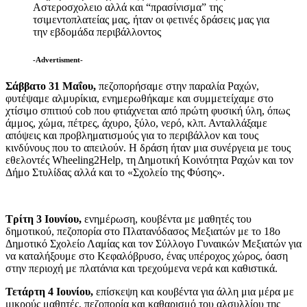
Αστεροσχολειο αλλά και “πρασίνισμα” της
τσιμεντοπλατείας μας, ήταν οι φετινές δράσεις μας για
την εβδομάδα περιβάλλοντος
-Advertisment-
Σάββατο 31 Μαΐου,
πεζοπορήσαμε στην παραλία Ραχών,
φυτέψαμε αλμυρίκια, ενημερωθήκαμε και συμμετείχαμε στο
χτίσιμο σπιτιού cob που φτιάχνεται από πρώτη φυσική ύλη, όπως
άμμος, χώμα, πέτρες, άχυρο, ξύλο, νερό, κλπ. Ανταλλάξαμε
απόψεις και προβληματισμούς για το περιβάλλον και τους
κινδύνους που το απειλούν. Η δράση ήταν μια συνέργεια με τους
εθελοντές Wheeling2Help, τη Δημοτική Κοινότητα Ραχών και τον
Δήμο Στυλίδας αλλά και το «Σχολείο της Φύσης».
Τρίτη 3 Ιουνίου,
ενημέρωση, κουβέντα με μαθητές του
δημοτικού, πεζοπορία στο Πλατανόδασος Μεξιατών με το 18ο
Δημοτικό Σχολείο Λαμίας και τον Σύλλογο Γυναικών Μεξιατών για
να καταλήξουμε στο Κεφαλόβρυσο, ένας υπέροχος χώρος, όαση
στην περιοχή με πλατάνια και τρεχούμενα νερά και καθιστικά.
Τετάρτη 4 Ιουνίου,
επίσκεψη και κουβέντα για άλλη μια μέρα με
μικρούς μαθητές, πεζοπορία και καθαρισμό του αλσυλλίου της