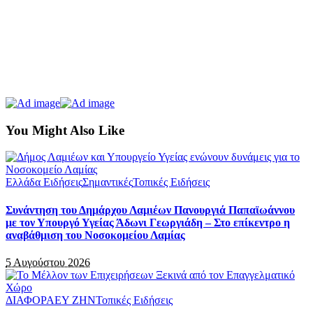
You Might Also Like
Ελλάδα Ειδήσεις
Σημαντικές
Τοπικές Ειδήσεις
Συνάντηση του Δημάρχου Λαμιέων Πανουργιά Παπαϊωάννου
με τον Υπουργό Υγείας Άδωνι Γεωργιάδη – Στο επίκεντρο η
αναβάθμιση του Νοσοκομείου Λαμίας
5 Αυγούστου 2026
ΔΙΑΦΟΡΑ
ΕΥ ΖΗΝ
Τοπικές Ειδήσεις