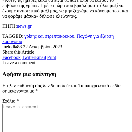
«Αυτές τις ημέρες καλό θα είναι να πάνε όλοι να κάνουν το
εμβόλιο της γρίπης. Πρέπει τώρα που βρισκόμαστε όλοι μαζί να
έχουμε αντισηπτικό μαζί μας, να μην ξεχνάμε να κάνουμε τεστ και
να φοράμε μάσκα» δήλωσε κλείνοντας.
ΠΗΓΗ:
news.gr
TAGGED:
γρίπης και στρεπτόκοκκου
,
Παγώνη για έξαρση
κορονοϊού
melodia88
22 Δεκεμβρίου 2023
Share this Article
Facebook
Twitter
Email
Print
Leave a comment
Αφήστε μια απάντηση
Η ηλ. διεύθυνση σας δεν δημοσιεύεται.
Τα υποχρεωτικά πεδία
σημειώνονται με
*
Σχόλιο
*