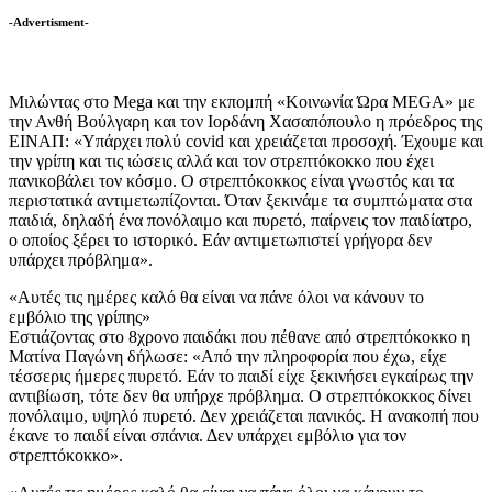
-Advertisment-
Μιλώντας στο Mega και την εκπομπή «Κοινωνία Ώρα MEGA» με
την Ανθή Βούλγαρη και τον Ιορδάνη Χασαπόπουλο η πρόεδρος της
ΕΙΝΑΠ: «Υπάρχει πολύ covid και χρειάζεται προσοχή. Έχουμε και
την γρίπη και τις ιώσεις αλλά και τον στρεπτόκοκκο που έχει
πανικοβάλει τον κόσμο. Ο στρεπτόκοκκος είναι γνωστός και τα
περιστατικά αντιμετωπίζονται. Όταν ξεκινάμε τα συμπτώματα στα
παιδιά, δηλαδή ένα πονόλαιμο και πυρετό, παίρνεις τον παιδίατρο,
ο οποίος ξέρει το ιστορικό. Εάν αντιμετωπιστεί γρήγορα δεν
υπάρχει πρόβλημα».
«Αυτές τις ημέρες καλό θα είναι να πάνε όλοι να κάνουν το
εμβόλιο της γρίπης»
Εστιάζοντας στο 8χρονο παιδάκι που πέθανε από στρεπτόκοκκο η
Ματίνα Παγώνη δήλωσε: «Από την πληροφορία που έχω, είχε
τέσσερις ήμερες πυρετό. Εάν το παιδί είχε ξεκινήσει εγκαίρως την
αντιβίωση, τότε δεν θα υπήρχε πρόβλημα. Ο στρεπτόκοκκος δίνει
πονόλαιμο, υψηλό πυρετό. Δεν χρειάζεται πανικός. Η ανακοπή που
έκανε το παιδί είναι σπάνια. Δεν υπάρχει εμβόλιο για τον
στρεπτόκοκκο».