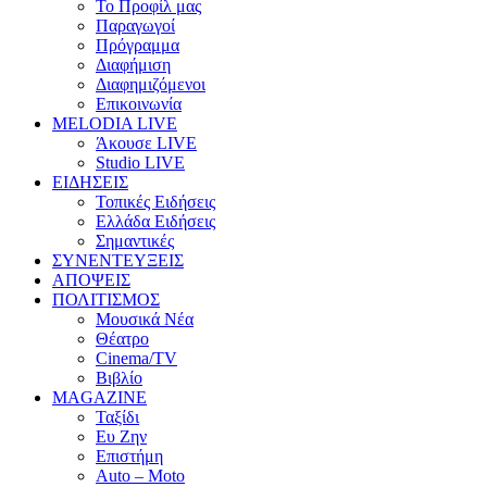
Το Προφίλ μας
Παραγωγοί
Πρόγραμμα
Διαφήμιση
Διαφημιζόμενοι
Επικοινωνία
MELODIA LIVE
Άκουσε LIVE
Studio LIVE
ΕΙΔΗΣΕΙΣ
Τοπικές Ειδήσεις
Ελλάδα Ειδήσεις
Σημαντικές
ΣΥΝΕΝΤΕΥΞΕΙΣ
ΑΠΟΨΕΙΣ
ΠΟΛΙΤΙΣΜΟΣ
Μουσικά Νέα
Θέατρο
Cinema/TV
Βιβλίο
MAGAZINE
Ταξίδι
Ευ Ζην
Επιστήμη
Auto – Moto