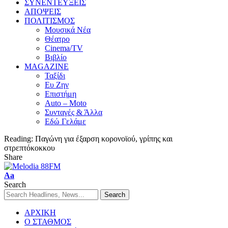
ΣΥΝΕΝΤΕΥΞΕΙΣ
ΑΠΟΨΕΙΣ
ΠΟΛΙΤΙΣΜΟΣ
Μουσικά Νέα
Θέατρο
Cinema/TV
Βιβλίο
MAGAZINE
Ταξίδι
Ευ Ζην
Επιστήμη
Auto – Moto
Συνταγές & Άλλα
Εδώ Γελάμε
Reading:
Παγώνη για έξαρση κορονοϊού, γρίπης και
στρεπτόκοκκου
Share
Aa
Search
ΑΡΧΙΚΗ
Ο ΣΤΑΘΜΟΣ