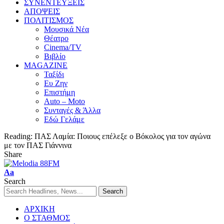
ΣΥΝΕΝΤΕΥΞΕΙΣ
ΑΠΟΨΕΙΣ
ΠΟΛΙΤΙΣΜΟΣ
Μουσικά Νέα
Θέατρο
Cinema/TV
Βιβλίο
MAGAZINE
Ταξίδι
Ευ Ζην
Επιστήμη
Auto – Moto
Συνταγές & Άλλα
Εδώ Γελάμε
Reading:
ΠΑΣ Λαμία: Ποιους επέλεξε ο Βόκολος για τον αγώνα
με τον ΠΑΣ Γιάννινα
Share
Aa
Search
ΑΡΧΙΚΗ
Ο ΣΤΑΘΜΟΣ