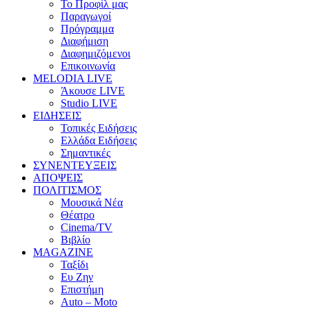
Το Προφίλ μας
Παραγωγοί
Πρόγραμμα
Διαφήμιση
Διαφημιζόμενοι
Επικοινωνία
MELODIA LIVE
Άκουσε LIVE
Studio LIVE
ΕΙΔΗΣΕΙΣ
Τοπικές Ειδήσεις
Ελλάδα Ειδήσεις
Σημαντικές
ΣΥΝΕΝΤΕΥΞΕΙΣ
ΑΠΟΨΕΙΣ
ΠΟΛΙΤΙΣΜΟΣ
Μουσικά Νέα
Θέατρο
Cinema/TV
Βιβλίο
MAGAZINE
Ταξίδι
Ευ Ζην
Επιστήμη
Auto – Moto