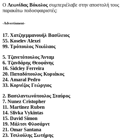
Ο
Λεωνίδας Βόκολος
συμπεριέλαβε στην αποστολή τους
παρακάτω ποδοσφαιριστές:
-Advertisment-
17. Χατζηεμμανουήλ Βασίλειος
55. Koselev Alexei
99. Τρόπουλος Νικόλαος
5. Τζανετόπουλος Άνταμ
6. Τζανδάρης Θεοφάνης
16. Sidcley Ferreira
20. Παπαδόπουλος Κυριάκος
24. Amaral Pedro
33. Κορνέζος Γεώργιος
2. Βασιλαντωνόπουλος Σταύρος
7. Nunez Cristopher
11. Martinez Ruben
14. Slivka Vykintas
15. David Simon
19. Μάλτσι Φλοσάρντ
21. Omar Santana
23. Τσιλούλης Σωτήρης