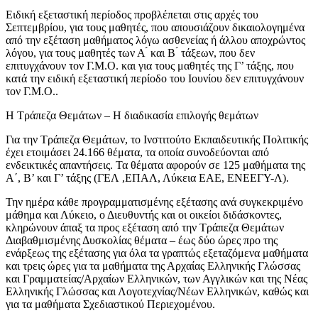
Ειδική εξεταστική περίοδος προβλέπεται στις αρχές του
Σεπτεμβρίου, για τους μαθητές, που απουσιάζουν δικαιολογημένα
από την εξέταση μαθήματος λόγω ασθενείας ή άλλου αποχρώντος
λόγου, για τους μαθητές των Α ́ και Β ́ τάξεων, που δεν
επιτυγχάνουν τον Γ.Μ.Ο. και για τους μαθητές της Γ’ τάξης, που
κατά την ειδική εξεταστική περίοδο του Ιουνίου δεν επιτυγχάνουν
τον Γ.Μ.Ο..
Η Τράπεζα Θεμάτων – Η διαδικασία επιλογής θεμάτων
Για την Τράπεζα Θεμάτων, το Ινστιτούτο Εκπαιδευτικής Πολιτικής
έχει ετοιμάσει 24.166 θέματα, τα οποία συνοδεύονται από
ενδεικτικές απαντήσεις. Τα θέματα αφορούν σε 125 μαθήματα της
Α΄, Β’ και Γ’ τάξης (ΓΕΛ ,ΕΠΑΛ, Λύκεια ΕΑΕ, ΕΝΕΕΓΥ-Λ).
Την ημέρα κάθε προγραμματισμένης εξέτασης ανά συγκεκριμένο
μάθημα και Λύκειο, ο Διευθυντής και οι οικείοι διδάσκοντες,
κληρώνουν άπαξ τα προς εξέταση από την Τράπεζα Θεμάτων
Διαβαθμισμένης Δυσκολίας θέματα – έως δύο ώρες προ της
ενάρξεως της εξέτασης για όλα τα γραπτώς εξεταζόμενα μαθήματα
και τρεις ώρες για τα μαθήματα της Αρχαίας Ελληνικής Γλώσσας
και Γραμματείας/Αρχαίων Ελληνικών, των Αγγλικών και της Νέας
Ελληνικής Γλώσσας και Λογοτεχνίας/Νέων Ελληνικών, καθώς και
για τα μαθήματα Σχεδιαστικού Περιεχομένου.