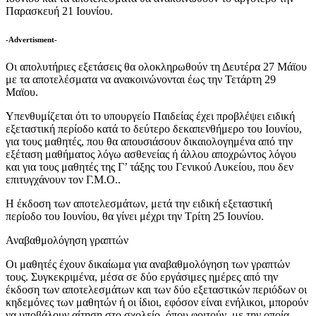
Παρασκευή 21 Ιουνίου.
-Advertisment-
Οι απολυτήριες εξετάσεις θα ολοκληρωθούν τη Δευτέρα 27 Μάϊου
με τα αποτελέσματα να ανακοινώνονται έως την Τετάρτη 29
Μαϊου.
Υπενθυμίζεται ότι το υπουργείο Παιδείας έχει προβλέψει ειδική
εξεταστική περίοδο κατά το δεύτερο δεκαπενθήμερο του Ιουνίου,
για τους μαθητές, που θα απουσιάσουν δικαιολογημένα από την
εξέταση μαθήματος λόγω ασθενείας ή άλλου αποχρώντος λόγου
και για τους μαθητές της Γ’ τάξης του Γενικού Λυκείου, που δεν
επιτυγχάνουν τον Γ.Μ.Ο..
Η έκδοση των αποτελεσμάτων, μετά την ειδική εξεταστική
περίοδο του Ιουνίου, θα γίνει μέχρι την Τρίτη 25 Ιουνίου.
Αναβαθμολόγηση γραπτών
Οι μαθητές έχουν δικαίωμα για αναβαθμολόγηση των γραπτών
τους. Συγκεκριμένα, μέσα σε δύο εργάσιμες ημέρες από την
έκδοση των αποτελεσμάτων και των δύο εξεταστικών περιόδων οι
κηδεμόνες των μαθητών ή οι ίδιοι, εφόσον είναι ενήλικοι, μπορούν
να υποβάλουν αίτηση στο σχολείο, όπου φοιτούν, με την οποία