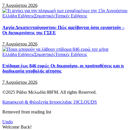
7 Αυγούστου 2026
Ελλάδα Ειδήσεις
Σημαντικές
Τοπικές Ειδήσεις
Αργία Δεκαπενταύγουστου: Πώς αμείβονται όσοι εργαστούν –
Οι διευκρινίσεις της ΓΣΕΕ
7 Αυγούστου 2026
Ελλάδα Ειδήσεις
Σημαντικές
Τοπικές Ειδήσεις
Επίδομα έως 846 ευρώ: Οι δικαιούχοι, οι προϋποθέσεις και η
διαδικασία υποβολής αίτησης
7 Αυγούστου 2026
©2025 Ράδιο Μελωδία 88FM. All rights Reserved.
Κατασκευή & Φιλοξενία Ιστοσελιδας 19CLOUDS
Removed from reading list
Undo
Welcome Back!