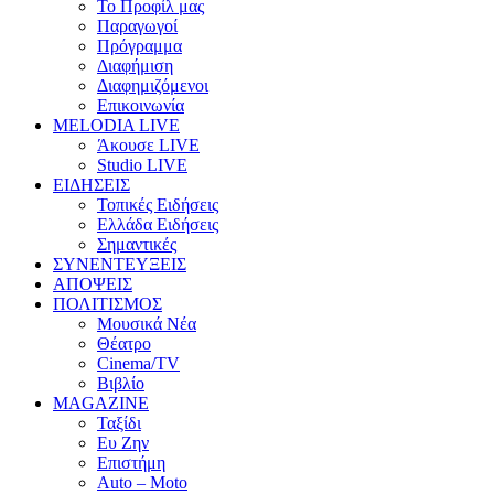
Το Προφίλ μας
Παραγωγοί
Πρόγραμμα
Διαφήμιση
Διαφημιζόμενοι
Επικοινωνία
MELODIA LIVE
Άκουσε LIVE
Studio LIVE
ΕΙΔΗΣΕΙΣ
Τοπικές Ειδήσεις
Ελλάδα Ειδήσεις
Σημαντικές
ΣΥΝΕΝΤΕΥΞΕΙΣ
ΑΠΟΨΕΙΣ
ΠΟΛΙΤΙΣΜΟΣ
Μουσικά Νέα
Θέατρο
Cinema/TV
Βιβλίο
MAGAZINE
Ταξίδι
Ευ Ζην
Επιστήμη
Auto – Moto