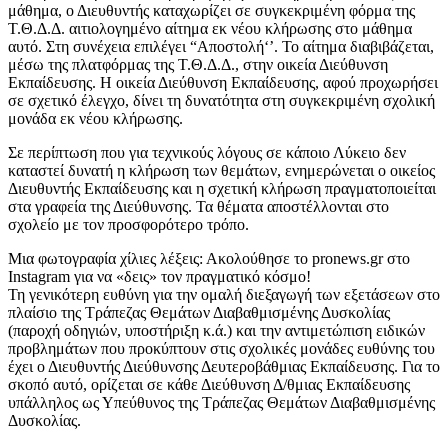
μάθημα, ο Διευθυντής καταχωρίζει σε συγκεκριμένη φόρμα της
Τ.Θ.Δ.Δ. αιτιολογημένο αίτημα εκ νέου κλήρωσης στο μάθημα
αυτό. Στη συνέχεια επιλέγει “Αποστολή‘’. Το αίτημα διαβιβάζεται,
μέσω της πλατφόρμας της Τ.Θ.Δ.Δ., στην οικεία Διεύθυνση
Εκπαίδευσης. Η οικεία Διεύθυνση Εκπαίδευσης, αφού προχωρήσει
σε σχετικό έλεγχο, δίνει τη δυνατότητα στη συγκεκριμένη σχολική
μονάδα εκ νέου κλήρωσης.
Σε περίπτωση που για τεχνικούς λόγους σε κάποιο Λύκειο δεν
καταστεί δυνατή η κλήρωση των θεμάτων, ενημερώνεται ο οικείος
Διευθυντής Εκπαίδευσης και η σχετική κλήρωση πραγματοποιείται
στα γραφεία της Διεύθυνσης. Τα θέματα αποστέλλονται στο
σχολείο με τον προσφορότερο τρόπο.
Μια φωτογραφία χίλιες λέξεις: Ακολούθησε το pronews.gr στο
Instagram για να «δεις» τον πραγματικό κόσμο!
Τη γενικότερη ευθύνη για την ομαλή διεξαγωγή των εξετάσεων στο
πλαίσιο της Τράπεζας Θεμάτων Διαβαθμισμένης Δυσκολίας
(παροχή οδηγιών, υποστήριξη κ.ά.) και την αντιμετώπιση ειδικών
προβλημάτων που προκύπτουν στις σχολικές μονάδες ευθύνης του
έχει ο Διευθυντής Διεύθυνσης Δευτεροβάθμιας Εκπαίδευσης. Για το
σκοπό αυτό, ορίζεται σε κάθε Διεύθυνση Δ/θμιας Εκπαίδευσης
υπάλληλος ως Υπεύθυνος της Τράπεζας Θεμάτων Διαβαθμισμένης
Δυσκολίας.