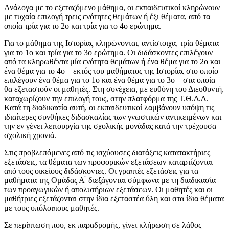
Ανάλογα με το εξεταζόμενο μάθημα, οι εκπαιδευτικοί κληρώνουν
με τυχαία επιλογή τρεις ενότητες θεμάτων ή έξι θέματα, από τα
οποία τρία για το 2ο και τρία για το 4ο ερώτημα.
Για το μάθημα της Ιστορίας κληρώνονται, αντίστοιχα, τρία θέματα
για το 1ο και τρία για το 3ο ερώτημα. Οι διδάσκοντες επιλέγουν
από τα κληρωθέντα μία ενότητα θεμάτων ή ένα θέμα για το 2ο και
ένα θέμα για το 4ο – εκτός του μαθήματος της Ιστορίας στο οποίο
επιλέγουν ένα θέμα για το 1ο και ένα θέμα για το 3ο – στα οποία
θα εξεταστούν οι μαθητές. Στη συνέχεια, με ευθύνη του Διευθυντή,
καταχωρίζουν την επιλογή τους, στην πλατφόρμα της Τ.Θ.Δ.Δ.
Κατά τη διαδικασία αυτή, οι εκπαιδευτικοί λαμβάνουν υπόψη τις
ιδιαίτερες συνθήκες διδασκαλίας των γνωστικών αντικειμένων και
την εν γένει λειτουργία της σχολικής μονάδας κατά την τρέχουσα
σχολική χρονιά.
Στις προβλεπόμενες από τις ισχύουσες διατάξεις κατατακτήριες
εξετάσεις, τα θέματα των προφορικών εξετάσεων καταρτίζονται
από τους οικείους διδάσκοντες. Οι γραπτές εξετάσεις για τα
μαθήματα της Ομάδας Α ́ διεξάγονται σύμφωνα με τη διαδικασία
των προαγωγικών ή απολυτήριων εξετάσεων. Οι μαθητές και οι
μαθήτριες εξετάζονται στην ίδια εξεταστέα ύλη και στα ίδια θέματα
με τους υπόλοιπους μαθητές.
Σε περίπτωση που, εκ παραδρομής, γίνει κλήρωση σε λάθος