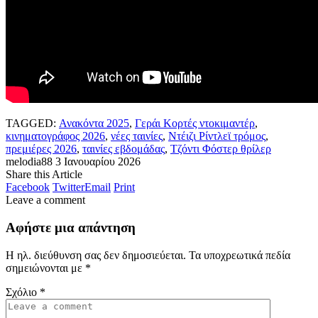
TAGGED:
Ανακόντα 2025
,
Γεράι Κορτές ντοκιμαντέρ
,
κινηματογράφος 2026
,
νέες ταινίες
,
Ντέιζι Ρίντλεϊ τρόμος
,
πρεμιέρες 2026
,
ταινίες εβδομάδας
,
Τζόντι Φόστερ θρίλερ
melodia88
3 Ιανουαρίου 2026
Share this Article
Facebook
Twitter
Email
Print
Leave a comment
Αφήστε μια απάντηση
Η ηλ. διεύθυνση σας δεν δημοσιεύεται.
Τα υποχρεωτικά πεδία
σημειώνονται με
*
Σχόλιο
*