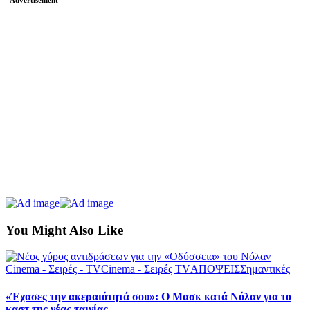
You Might Also Like
Cinema - Σειρές - TV
Cinema - Σειρές TV
ΑΠΟΨΕΙΣ
Σημαντικές
«Έχασες την ακεραιότητά σου»: Ο Μασκ κατά Νόλαν για το
καστ της νέας ταινίας