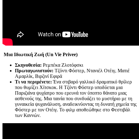
Μια Ιδιωτική Ζωή (Un
Vie
Privee
)
Σκηνοθεσία:
Ρεμπέκα Ζλοτόφσκι
Πρωταγωνιστούν:
Τζόντι Φόστερ, Ντανιέλ Οτέιγ, Ματιέ
Αμαρλίκ, Βιρζινί Εφιρά
Τι να περιμένετε:
Ένα στιβαρό γαλλικό δραματικό θρίλερ
που θυμίζει Χίτσκοκ. Η Τζόντι Φόστερ υποδύεται μια
Παριζιάνα ψυχίατρο που ερευνά τον ύποπτο θάνατο μιας
ασθενούς της. Μια ταινία που συνδυάζει το μυστήριο με τη
γυναικεία ψυχανάλυση, αναδεικνύοντας τη δυνατή χημεία της
Φόστερ με τον Οτέιγ. Το φιλμ αποθεώθηκε στο Φεστιβάλ
των Καννών.