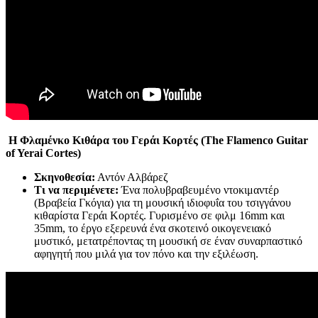
Η Φλαμένκο Κιθάρα του Γεράι Κορτές (The
Flamenco
Guitar
of
Yerai
Cortes
)
Σκηνοθεσία:
Αντόν Αλβάρεζ
Τι να περιμένετε:
Ένα πολυβραβευμένο ντοκιμαντέρ
(Βραβεία Γκόγια) για τη μουσική ιδιοφυΐα του τσιγγάνου
κιθαρίστα Γεράι Κορτές. Γυρισμένο σε φιλμ 16mm και
35mm, το έργο εξερευνά ένα σκοτεινό οικογενειακό
μυστικό, μετατρέποντας τη μουσική σε έναν συναρπαστικό
αφηγητή που μιλά για τον πόνο και την εξιλέωση.