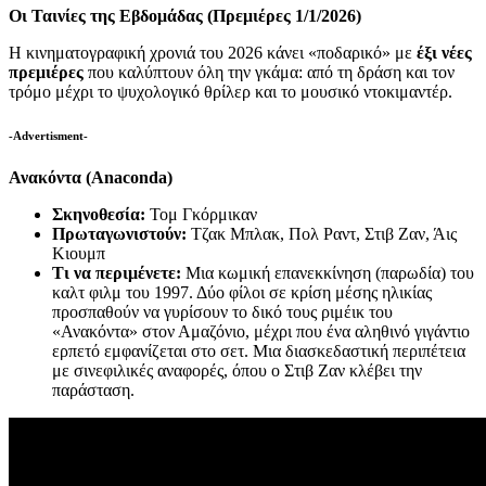
Οι Ταινίες της Εβδομάδας (Πρεμιέρες 1/1/2026)
Η κινηματογραφική χρονιά του 2026 κάνει «ποδαρικό» με
έξι νέες
πρεμιέρες
που καλύπτουν όλη την γκάμα: από τη δράση και τον
τρόμο μέχρι το ψυχολογικό θρίλερ και το μουσικό ντοκιμαντέρ.
-Advertisment-
Ανακόντα (Anaconda)
Σκηνοθεσία:
Τομ Γκόρμικαν
Πρωταγωνιστούν:
Τζακ Μπλακ, Πολ Ραντ, Στιβ Ζαν, Άις
Κιουμπ
Τι να περιμένετε:
Μια κωμική επανεκκίνηση (παρωδία) του
καλτ φιλμ του 1997. Δύο φίλοι σε κρίση μέσης ηλικίας
προσπαθούν να γυρίσουν το δικό τους ριμέικ του
«Ανακόντα» στον Αμαζόνιο, μέχρι που ένα αληθινό γιγάντιο
ερπετό εμφανίζεται στο σετ. Μια διασκεδαστική περιπέτεια
με σινεφιλικές αναφορές, όπου ο Στιβ Ζαν κλέβει την
παράσταση.