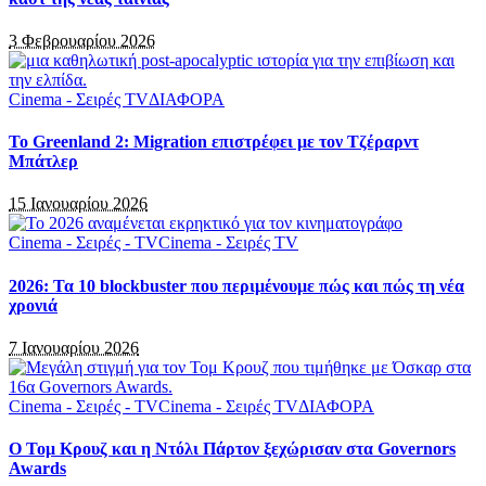
3 Φεβρουαρίου 2026
Cinema - Σειρές TV
ΔΙΑΦΟΡΑ
Το Greenland 2: Migration επιστρέφει με τον Τζέραρντ
Μπάτλερ
15 Ιανουαρίου 2026
Cinema - Σειρές - TV
Cinema - Σειρές TV
2026: Τα 10 blockbuster που περιμένουμε πώς και πώς τη νέα
χρονιά
7 Ιανουαρίου 2026
Cinema - Σειρές - TV
Cinema - Σειρές TV
ΔΙΑΦΟΡΑ
Ο Τομ Κρουζ και η Ντόλι Πάρτον ξεχώρισαν στα Governors
Awards