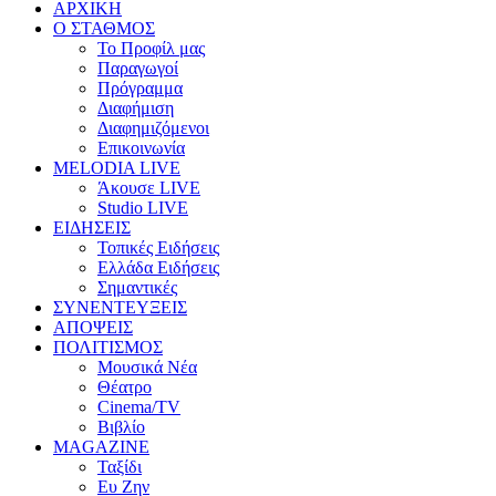
ΑΡΧΙΚΗ
Ο ΣΤΑΘΜΟΣ
Το Προφίλ μας
Παραγωγοί
Πρόγραμμα
Διαφήμιση
Διαφημιζόμενοι
Επικοινωνία
MELODIA LIVE
Άκουσε LIVE
Studio LIVE
ΕΙΔΗΣΕΙΣ
Τοπικές Ειδήσεις
Ελλάδα Ειδήσεις
Σημαντικές
ΣΥΝΕΝΤΕΥΞΕΙΣ
ΑΠΟΨΕΙΣ
ΠΟΛΙΤΙΣΜΟΣ
Μουσικά Νέα
Θέατρο
Cinema/TV
Βιβλίο
MAGAZINE
Ταξίδι
Ευ Ζην