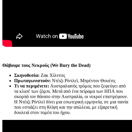
Θάβουμε τους Νεκρούς (We Bury the Dead)
Σκηνοθεσία:
Ζακ Χίλντιτς
Πρωταγωνιστούν:
Ντέιζι Ρίντλεϊ, Μπρέντον Θουέιτς
Τι να περιμένετε:
Αυστραλιανός τρόμος που ξεφεύγει από
τα κλισέ των ζόμπι. Μετά από ένα πείραμα των ΗΠΑ που
σκορπά τον θάνατο στην Αυστραλία, οι νεκροί επιστρέφουν.
Η Ντέιζι Ρίντλεϊ δίνει μια εσωτερική ερμηνεία, σε μια ταινία
που εστιάζει στη θλίψη και την απώλεια, με εξαιρετική
δουλειά στον τομέα του ήχου.