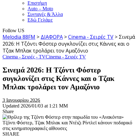
Επιστήμη
Auto – Moto
Συνταγές & Άλλα
Εδώ Γελάμε
Follow US
Melodia 88FM
>
ΔΙΑΦΟΡΑ
>
Cinema - Σειρές TV
>
Σινεμά
2026: Η Τζόντι Φόστερ συγκλονίζει στις Κάννες και ο
Τζακ Μπλακ τρολάρει τον Αμαζόνιο
Cinema - Σειρές - TV
Cinema - Σειρές TV
Σινεμά 2026: Η Τζόντι Φόστερ
συγκλονίζει στις Κάννες και ο Τζακ
Μπλακ τρολάρει τον Αμαζόνιο
3 Ιανουαρίου 2026
Updated 2026/01/03 at 1:21 ΜΜ
Share
Τζόντι Φόστερ, Τζακ Μπλακ και Ντέιζι Ρίντλεϊ κάνουν ποδαρικό
στις κινηματογραφικές αίθουσες
SHARE