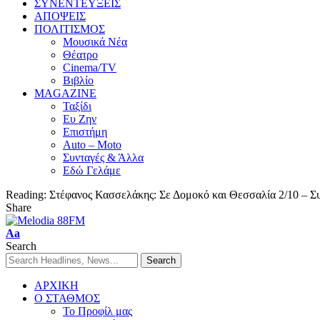
ΣΥΝΕΝΤΕΥΞΕΙΣ
ΑΠΟΨΕΙΣ
ΠΟΛΙΤΙΣΜΟΣ
Μουσικά Νέα
Θέατρο
Cinema/TV
Βιβλίο
MAGAZINE
Ταξίδι
Ευ Ζην
Επιστήμη
Auto – Moto
Συνταγές & Άλλα
Εδώ Γελάμε
Reading:
Στέφανος Κασσελάκης: Σε Δομοκό και Θεσσαλία 2/10 – 
Share
Aa
Search
ΑΡΧΙΚΗ
Ο ΣΤΑΘΜΟΣ
Το Προφίλ μας