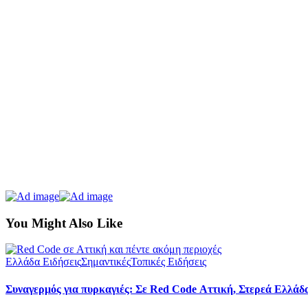
You Might Also Like
Ελλάδα Ειδήσεις
Σημαντικές
Τοπικές Ειδήσεις
Συναγερμός για πυρκαγιές: Σε Red Code Αττική, Στερεά Ελλάδα