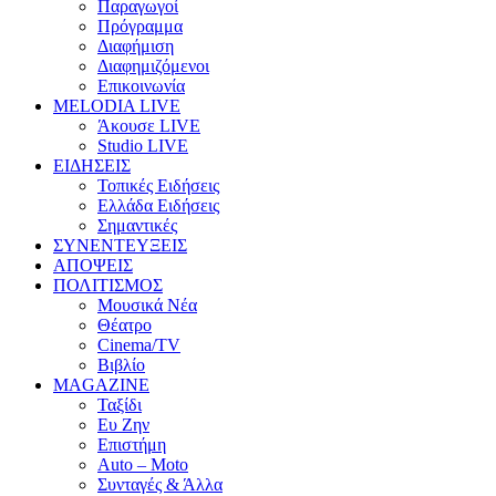
Παραγωγοί
Πρόγραμμα
Διαφήμιση
Διαφημιζόμενοι
Επικοινωνία
MELODIA LIVE
Άκουσε LIVE
Studio LIVE
ΕΙΔΗΣΕΙΣ
Τοπικές Ειδήσεις
Ελλάδα Ειδήσεις
Σημαντικές
ΣΥΝΕΝΤΕΥΞΕΙΣ
ΑΠΟΨΕΙΣ
ΠΟΛΙΤΙΣΜΟΣ
Μουσικά Νέα
Θέατρο
Cinema/TV
Βιβλίο
MAGAZINE
Ταξίδι
Ευ Ζην
Επιστήμη
Auto – Moto
Συνταγές & Άλλα