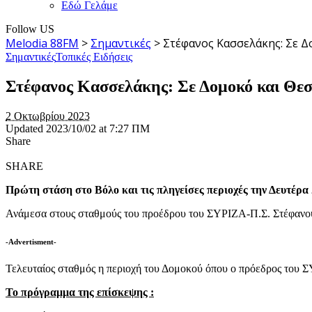
Εδώ Γελάμε
Follow US
Melodia 88FM
>
Σημαντικές
>
Στέφανος Κασσελάκης: Σε Δ
Σημαντικές
Τοπικές Ειδήσεις
Στέφανος Κασσελάκης: Σε Δομοκό και Θεσ
2 Οκτωβρίου 2023
Updated 2023/10/02 at 7:27 ΠΜ
Share
SHARE
Πρώτη στάση στο Βόλο και τις πληγείσες περιοχές την Δευτέρα
Ανάμεσα στους σταθμούς του προέδρου του ΣΥΡΙΖΑ-Π.Σ. Στέφανου 
-Advertisment-
Τελευταίος σταθμός η περιοχή του Δομοκού όπου ο πρόεδρος του 
Το πρόγραμμα της επίσκεψης :