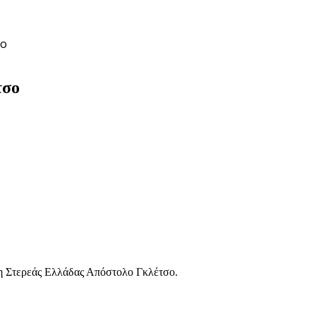
σο
τσο
χη Στερεάς Ελλάδας Απόστολο Γκλέτσο.