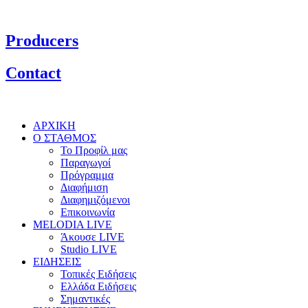
Producers
Contact
ΑΡΧΙΚΗ
Ο ΣΤΑΘΜΟΣ
Το Προφίλ μας
Παραγωγοί
Πρόγραμμα
Διαφήμιση
Διαφημιζόμενοι
Επικοινωνία
MELODIA LIVE
Άκουσε LIVE
Studio LIVE
ΕΙΔΗΣΕΙΣ
Τοπικές Ειδήσεις
Ελλάδα Ειδήσεις
Σημαντικές