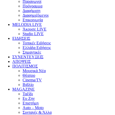
Παραγωγοί
Πρόγραμμα
Διαφήμιση
Διαφημιζόμενοι
Επικοινωνία
MELODIA LIVE
Άκουσε LIVE
Studio LIVE
ΕΙΔΗΣΕΙΣ
Τοπικές Ειδήσεις
Ελλάδα Ειδήσεις
Σημαντικές
ΣΥΝΕΝΤΕΥΞΕΙΣ
ΑΠΟΨΕΙΣ
ΠΟΛΙΤΙΣΜΟΣ
Μουσικά Νέα
Θέατρο
Cinema/TV
Βιβλίο
MAGAZINE
Ταξίδι
Ευ Ζην
Επιστήμη
Auto – Moto
Συνταγές & Άλλα