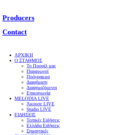
Producers
Contact
ΑΡΧΙΚΗ
Ο ΣΤΑΘΜΟΣ
Το Προφίλ μας
Παραγωγοί
Πρόγραμμα
Διαφήμιση
Διαφημιζόμενοι
Επικοινωνία
MELODIA LIVE
Άκουσε LIVE
Studio LIVE
ΕΙΔΗΣΕΙΣ
Τοπικές Ειδήσεις
Ελλάδα Ειδήσεις
Σημαντικές