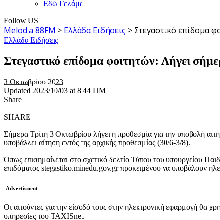
Εδώ Γελάμε
Follow US
Melodia 88FM
>
Ελλάδα Ειδήσεις
>
Στεγαστικό επίδομα φο
Ελλάδα Ειδήσεις
Στεγαστικό επίδομα φοιτητών: Λήγει σήμερ
3 Οκτωβρίου 2023
Updated 2023/10/03 at 8:44 ΠΜ
Share
SHARE
Σήμερα Τρίτη 3 Οκτωβρίου λήγει η προθεσμία για την υποβολή αιτη
υποβάλλει αίτηση εντός της αρχικής προθεσμίας (30/6-3/8).
Όπως επισημαίνεται στο σχετικό δελτίο Τύπου του υπουργείου Παιδ
επιδόματος stegastiko.minedu.gov.gr προκειμένου να υποβάλουν ηλε
-Advertisment-
Οι αιτούντες για την είσοδό τους στην ηλεκτρονική εφαρμογή θα χρ
υπηρεσίες του TAXISnet.