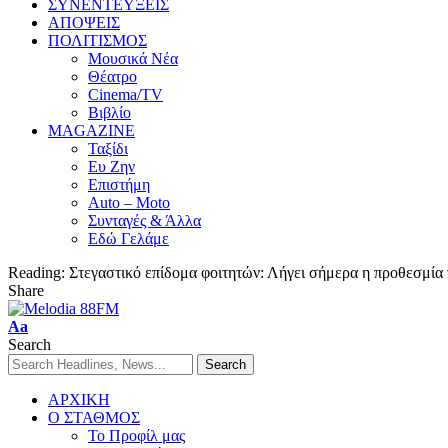
ΣΥΝΕΝΤΕΥΞΕΙΣ
ΑΠΟΨΕΙΣ
ΠΟΛΙΤΙΣΜΟΣ
Μουσικά Νέα
Θέατρο
Cinema/TV
Βιβλίο
MAGAZINE
Ταξίδι
Ευ Ζην
Επιστήμη
Auto – Moto
Συνταγές & Άλλα
Εδώ Γελάμε
Reading:
Στεγαστικό επίδομα φοιτητών: Λήγει σήμερα η προθεσμία γι
Share
Aa
Search
ΑΡΧΙΚΗ
Ο ΣΤΑΘΜΟΣ
Το Προφίλ μας