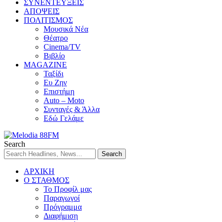
ΣΥΝΕΝΤΕΥΞΕΙΣ
ΑΠΟΨΕΙΣ
ΠΟΛΙΤΙΣΜΟΣ
Μουσικά Νέα
Θέατρο
Cinema/TV
Βιβλίο
MAGAZINE
Ταξίδι
Ευ Ζην
Επιστήμη
Auto – Moto
Συνταγές & Άλλα
Εδώ Γελάμε
Search
ΑΡΧΙΚΗ
Ο ΣΤΑΘΜΟΣ
Το Προφίλ μας
Παραγωγοί
Πρόγραμμα
Διαφήμιση