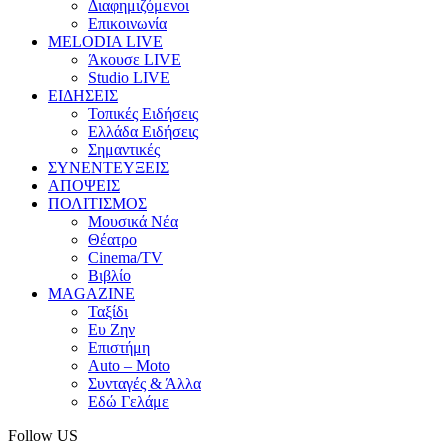
Διαφημιζόμενοι
Επικοινωνία
MELODIA LIVE
Άκουσε LIVE
Studio LIVE
ΕΙΔΗΣΕΙΣ
Τοπικές Ειδήσεις
Ελλάδα Ειδήσεις
Σημαντικές
ΣΥΝΕΝΤΕΥΞΕΙΣ
ΑΠΟΨΕΙΣ
ΠΟΛΙΤΙΣΜΟΣ
Μουσικά Νέα
Θέατρο
Cinema/TV
Βιβλίο
MAGAZINE
Ταξίδι
Ευ Ζην
Επιστήμη
Auto – Moto
Συνταγές & Άλλα
Εδώ Γελάμε
Follow US