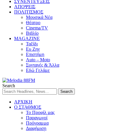
ΣΥΝΕΝΤΕΥΞΕΙΣ
ΑΠΟΨΕΙΣ
ΠΟΛΙΤΙΣΜΟΣ
Μουσικά Νέα
Θέατρο
Cinema/TV
Βιβλίο
MAGAZINE
Ταξίδι
Ευ Ζην
Επιστήμη
Auto – Moto
Συνταγές & Άλλα
Εδώ Γελάμε
Search
ΑΡΧΙΚΗ
Ο ΣΤΑΘΜΟΣ
Το Προφίλ μας
Παραγωγοί
Πρόγραμμα
Διαφήμιση