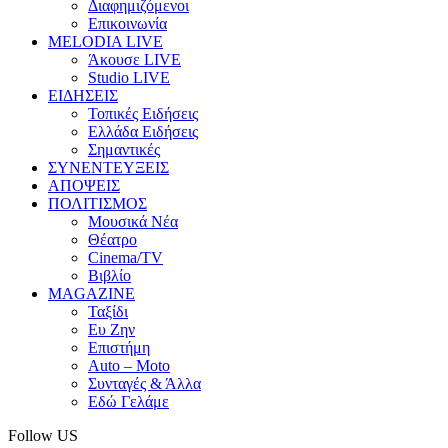
Διαφημιζόμενοι
Επικοινωνία
MELODIA LIVE
Άκουσε LIVE
Studio LIVE
ΕΙΔΗΣΕΙΣ
Τοπικές Ειδήσεις
Ελλάδα Ειδήσεις
Σημαντικές
ΣΥΝΕΝΤΕΥΞΕΙΣ
ΑΠΟΨΕΙΣ
ΠΟΛΙΤΙΣΜΟΣ
Μουσικά Νέα
Θέατρο
Cinema/TV
Βιβλίο
MAGAZINE
Ταξίδι
Ευ Ζην
Επιστήμη
Auto – Moto
Συνταγές & Άλλα
Εδώ Γελάμε
Follow US