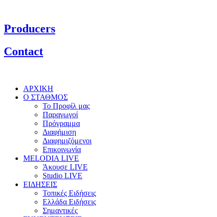
Producers
Contact
ΑΡΧΙΚΗ
Ο ΣΤΑΘΜΟΣ
Το Προφίλ μας
Παραγωγοί
Πρόγραμμα
Διαφήμιση
Διαφημιζόμενοι
Επικοινωνία
MELODIA LIVE
Άκουσε LIVE
Studio LIVE
ΕΙΔΗΣΕΙΣ
Τοπικές Ειδήσεις
Ελλάδα Ειδήσεις
Σημαντικές