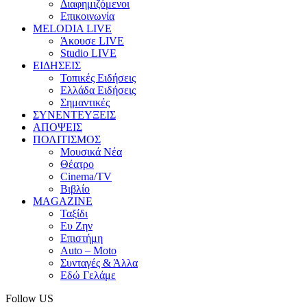
Διαφημιζόμενοι
Επικοινωνία
MELODIA LIVE
Άκουσε LIVE
Studio LIVE
ΕΙΔΗΣΕΙΣ
Τοπικές Ειδήσεις
Ελλάδα Ειδήσεις
Σημαντικές
ΣΥΝΕΝΤΕΥΞΕΙΣ
ΑΠΟΨΕΙΣ
ΠΟΛΙΤΙΣΜΟΣ
Μουσικά Νέα
Θέατρο
Cinema/TV
Βιβλίο
MAGAZINE
Ταξίδι
Ευ Ζην
Επιστήμη
Auto – Moto
Συνταγές & Άλλα
Εδώ Γελάμε
Follow US