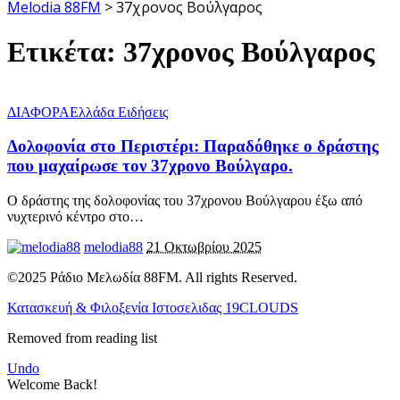
Melodia 88FM
>
37χρονος Βούλγαρος
Ετικέτα:
37χρονος Βούλγαρος
ΔΙΑΦΟΡΑ
Ελλάδα Ειδήσεις
Δολοφονία στο Περιστέρι: Παραδόθηκε ο δράστης
που μαχαίρωσε τον 37χρονο Βούλγαρο.
Ο δράστης της δολοφονίας του 37χρονου Βούλγαρου έξω από
νυχτερινό κέντρο στο
…
melodia88
21 Οκτωβρίου 2025
©2025 Ράδιο Μελωδία 88FM. All rights Reserved.
Κατασκευή & Φιλοξενία Ιστοσελιδας 19CLOUDS
Removed from reading list
Undo
Welcome Back!