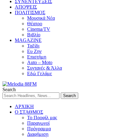
ΣΥΝΕΝΤΕΥΞΕΙΣ
ΑΠΟΨΕΙΣ
ΠΟΛΙΤΙΣΜΟΣ
Μουσικά Νέα
Θέατρο
Cinema/TV
Βιβλίο
MAGAZINE
Ταξίδι
Ευ Ζην
Επιστήμη
Auto – Moto
Συνταγές & Άλλα
Εδώ Γελάμε
Search
ΑΡΧΙΚΗ
Ο ΣΤΑΘΜΟΣ
Το Προφίλ μας
Παραγωγοί
Πρόγραμμα
Διαφήμιση