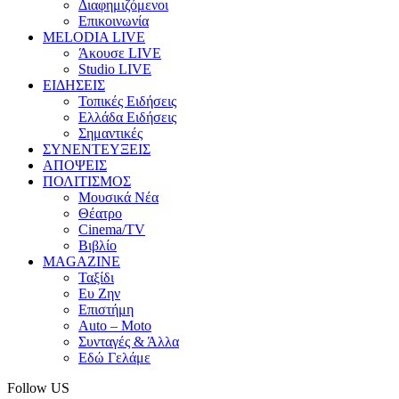
Διαφημιζόμενοι
Επικοινωνία
MELODIA LIVE
Άκουσε LIVE
Studio LIVE
ΕΙΔΗΣΕΙΣ
Τοπικές Ειδήσεις
Ελλάδα Ειδήσεις
Σημαντικές
ΣΥΝΕΝΤΕΥΞΕΙΣ
ΑΠΟΨΕΙΣ
ΠΟΛΙΤΙΣΜΟΣ
Μουσικά Νέα
Θέατρο
Cinema/TV
Βιβλίο
MAGAZINE
Ταξίδι
Ευ Ζην
Επιστήμη
Auto – Moto
Συνταγές & Άλλα
Εδώ Γελάμε
Follow US