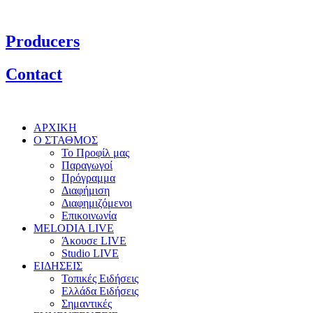
Producers
Contact
ΑΡΧΙΚΗ
Ο ΣΤΑΘΜΟΣ
Το Προφίλ μας
Παραγωγοί
Πρόγραμμα
Διαφήμιση
Διαφημιζόμενοι
Επικοινωνία
MELODIA LIVE
Άκουσε LIVE
Studio LIVE
ΕΙΔΗΣΕΙΣ
Τοπικές Ειδήσεις
Ελλάδα Ειδήσεις
Σημαντικές