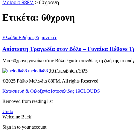
Melodia 88FM
>
60χρονη
Ετικέτα:
60χρονη
Ελλάδα Ειδήσεις
Σημαντικές
Απίστευτη Τραγωδία στον Βόλο – Γυναίκα Πέθανε 
Μια 60χρονη γυναίκα στον Βόλο έχασε αιφνιδίως τη ζωή της το από
melodia88
19 Οκτωβρίου 2025
©2025 Ράδιο Μελωδία 88FM. All rights Reserved.
Κατασκευή & Φιλοξενία Ιστοσελιδας 19CLOUDS
Removed from reading list
Undo
Welcome Back!
Sign in to your account