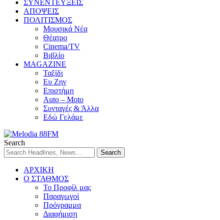
ΣΥΝΕΝΤΕΥΞΕΙΣ
ΑΠΟΨΕΙΣ
ΠΟΛΙΤΙΣΜΟΣ
Μουσικά Νέα
Θέατρο
Cinema/TV
Βιβλίο
MAGAZINE
Ταξίδι
Ευ Ζην
Επιστήμη
Auto – Moto
Συνταγές & Άλλα
Εδώ Γελάμε
Search
ΑΡΧΙΚΗ
Ο ΣΤΑΘΜΟΣ
Το Προφίλ μας
Παραγωγοί
Πρόγραμμα
Διαφήμιση