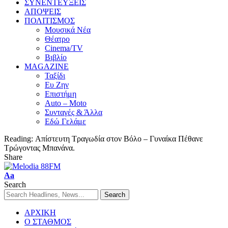
ΣΥΝΕΝΤΕΥΞΕΙΣ
ΑΠΟΨΕΙΣ
ΠΟΛΙΤΙΣΜΟΣ
Μουσικά Νέα
Θέατρο
Cinema/TV
Βιβλίο
MAGAZINE
Ταξίδι
Ευ Ζην
Επιστήμη
Auto – Moto
Συνταγές & Άλλα
Εδώ Γελάμε
Reading:
Απίστευτη Τραγωδία στον Βόλο – Γυναίκα Πέθανε
Τρώγοντας Μπανάνα.
Share
Aa
Search
ΑΡΧΙΚΗ
Ο ΣΤΑΘΜΟΣ