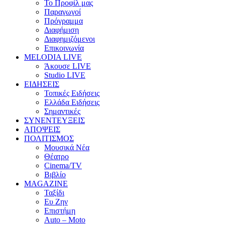
Το Προφίλ μας
Παραγωγοί
Πρόγραμμα
Διαφήμιση
Διαφημιζόμενοι
Επικοινωνία
MELODIA LIVE
Άκουσε LIVE
Studio LIVE
ΕΙΔΗΣΕΙΣ
Τοπικές Ειδήσεις
Ελλάδα Ειδήσεις
Σημαντικές
ΣΥΝΕΝΤΕΥΞΕΙΣ
ΑΠΟΨΕΙΣ
ΠΟΛΙΤΙΣΜΟΣ
Μουσικά Νέα
Θέατρο
Cinema/TV
Βιβλίο
MAGAZINE
Ταξίδι
Ευ Ζην
Επιστήμη
Auto – Moto