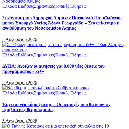
Ελλάδα Ειδήσεις
Σημαντικές
Τοπικές Ειδήσεις
Συνάντηση του Δημάρχου Λαμιέων Πανουργιά Παπαϊωάννου
με τον Υπουργό Υγείας Άδωνι Γεωργιάδη – Στο επίκεντρο η
αναβάθμιση του Νοσοκομείου Λαμίας
5 Αυγούστου 2026
Ελλάδα Ειδήσεις
Σημαντικές
Τοπικές Ειδήσεις
ΔΥΠΑ: Άνοιξαν οι αιτήσεις για 8.000 νέες θέσεις του
προγράμματος «55+»
5 Αυγούστου 2026
Ελλάδα Ειδήσεις
Σημαντικές
Τοπικές Ειδήσεις
Έρχεται νέο κύμα ζέστης – Οι περιοχές που θα δουν τις
υψηλότερες θερμοκρασίες
5 Αυγούστου 2026