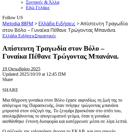
Συνταγές & Άλλα
Εδώ Γελάμε
Follow US
Melodia 88FM
>
Ελλάδα Ειδήσεις
>
Απίστευτη Τραγωδία
στον Βόλο – Γυναίκα Πέθανε Τρώγοντας Μπανάνα.
Ελλάδα Ειδήσεις
Σημαντικές
Απίστευτη Τραγωδία στον Βόλο –
Γυναίκα Πέθανε Τρώγοντας Μπανάνα.
19 Οκτωβρίου 2025
Updated 2025/10/19 at 12:45 ΠΜ
Share
SHARE
Μια 60χρονη γυναίκα στον Βόλο έχασε αιφνιδίως τη ζωή της το
απόγευμα της Παρασκευής, όταν πνίγηκε τρώγοντας μπανάνα
μπροστά στον σύζυγό της. Το ζευγάρι βρισκόταν στο σπίτι του,
απολαμβάνοντας το απογευματινό γεύμα, όταν η γυναίκα
αισθάνθηκε έντονη δυσφορία και κατέρρευσε μέσα σε λίγα λεπτά.
Ο σύζυγός της ειδοποίησε άμεσα το ΕΚΑΒ, και στο σημείο