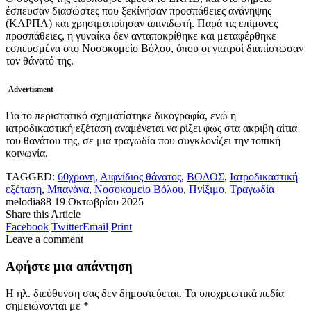
έσπευσαν διασώστες που ξεκίνησαν προσπάθειες ανάνηψης
(ΚΑΡΠΑ) και χρησιμοποίησαν απινιδωτή. Παρά τις επίμονες
προσπάθειες, η γυναίκα δεν ανταποκρίθηκε και μεταφέρθηκε
εσπευσμένα στο Νοσοκομείο Βόλου, όπου οι γιατροί διαπίστωσαν
τον θάνατό της.
-Advertisment-
Για το περιστατικό σχηματίστηκε δικογραφία, ενώ η
ιατροδικαστική εξέταση αναμένεται να ρίξει φως στα ακριβή αίτια
του θανάτου της, σε μια τραγωδία που συγκλονίζει την τοπική
κοινωνία.
TAGGED:
60χρονη
,
Αιφνίδιος θάνατος
,
ΒΟΛΟΣ
,
Ιατροδικαστική
εξέταση
,
Μπανάνα
,
Νοσοκομείο Βόλου
,
Πνίξιμο
,
Τραγωδία
melodia88
19 Οκτωβρίου 2025
Share this Article
Facebook
Twitter
Email
Print
Leave a comment
Αφήστε μια απάντηση
Η ηλ. διεύθυνση σας δεν δημοσιεύεται.
Τα υποχρεωτικά πεδία
σημειώνονται με
*