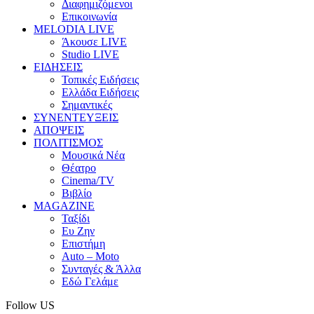
Διαφημιζόμενοι
Επικοινωνία
MELODIA LIVE
Άκουσε LIVE
Studio LIVE
ΕΙΔΗΣΕΙΣ
Τοπικές Ειδήσεις
Ελλάδα Ειδήσεις
Σημαντικές
ΣΥΝΕΝΤΕΥΞΕΙΣ
ΑΠΟΨΕΙΣ
ΠΟΛΙΤΙΣΜΟΣ
Μουσικά Νέα
Θέατρο
Cinema/TV
Βιβλίο
MAGAZINE
Ταξίδι
Ευ Ζην
Επιστήμη
Auto – Moto
Συνταγές & Άλλα
Εδώ Γελάμε
Follow US