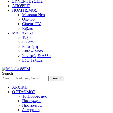
ΣΥΝΕΝΤΕΥΞΕΙΣ
ΑΠΟΨΕΙΣ
ΠΟΛΙΤΙΣΜΟΣ
Μουσικά Νέα
Θέατρο
Cinema/TV
Βιβλίο
MAGAZINE
Ταξίδι
Ευ Ζην
Επιστήμη
Auto – Moto
Συνταγές & Άλλα
Εδώ Γελάμε
Search
ΑΡΧΙΚΗ
Ο ΣΤΑΘΜΟΣ
Το Προφίλ μας
Παραγωγοί
Πρόγραμμα
Διαφήμιση