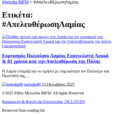
Melodia 88FM
>
#ΑπελευθέρωσηΛαμίας
Ετικέτα:
#ΑπελευθέρωσηΛαμίας
Uncategorized
Εορτασμός Πολιούχου Λαμίας Ευαγγελιστή Λουκά
& 81 χρόνια από την Απελευθέρωση της Πόλης
Η Λαμία ετοιμάζεται να τιμήσει με λαμπρότητα τον Πολιούχο και
Προστάτη της,
…
melodia88
13 Οκτωβρίου 2025
©2025 Ράδιο Μελωδία 88FM. All rights Reserved.
Κατασκευή & Φιλοξενία Ιστοσελιδας 19CLOUDS
Removed from reading list