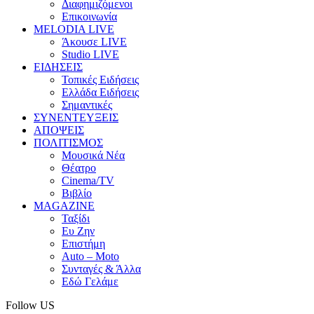
Διαφημιζόμενοι
Επικοινωνία
MELODIA LIVE
Άκουσε LIVE
Studio LIVE
ΕΙΔΗΣΕΙΣ
Τοπικές Ειδήσεις
Ελλάδα Ειδήσεις
Σημαντικές
ΣΥΝΕΝΤΕΥΞΕΙΣ
ΑΠΟΨΕΙΣ
ΠΟΛΙΤΙΣΜΟΣ
Μουσικά Νέα
Θέατρο
Cinema/TV
Βιβλίο
MAGAZINE
Ταξίδι
Ευ Ζην
Επιστήμη
Auto – Moto
Συνταγές & Άλλα
Εδώ Γελάμε
Follow US