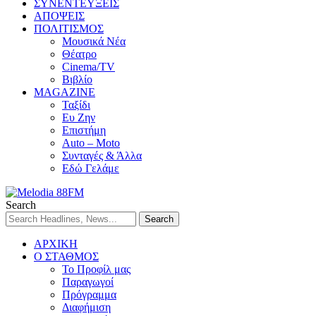
ΣΥΝΕΝΤΕΥΞΕΙΣ
ΑΠΟΨΕΙΣ
ΠΟΛΙΤΙΣΜΟΣ
Μουσικά Νέα
Θέατρο
Cinema/TV
Βιβλίο
MAGAZINE
Ταξίδι
Ευ Ζην
Επιστήμη
Auto – Moto
Συνταγές & Άλλα
Εδώ Γελάμε
Search
ΑΡΧΙΚΗ
Ο ΣΤΑΘΜΟΣ
Το Προφίλ μας
Παραγωγοί
Πρόγραμμα
Διαφήμιση