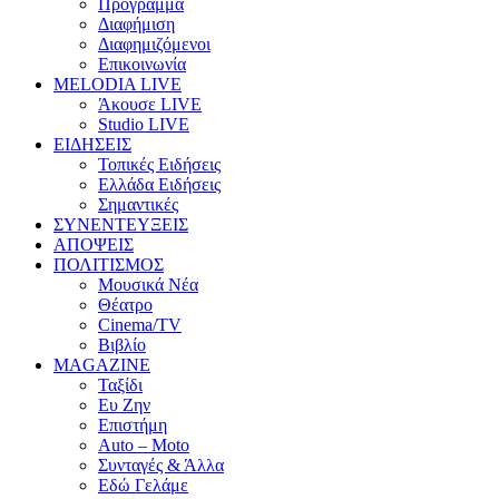
Πρόγραμμα
Διαφήμιση
Διαφημιζόμενοι
Επικοινωνία
MELODIA LIVE
Άκουσε LIVE
Studio LIVE
ΕΙΔΗΣΕΙΣ
Τοπικές Ειδήσεις
Ελλάδα Ειδήσεις
Σημαντικές
ΣΥΝΕΝΤΕΥΞΕΙΣ
ΑΠΟΨΕΙΣ
ΠΟΛΙΤΙΣΜΟΣ
Μουσικά Νέα
Θέατρο
Cinema/TV
Βιβλίο
MAGAZINE
Ταξίδι
Ευ Ζην
Επιστήμη
Auto – Moto
Συνταγές & Άλλα
Εδώ Γελάμε