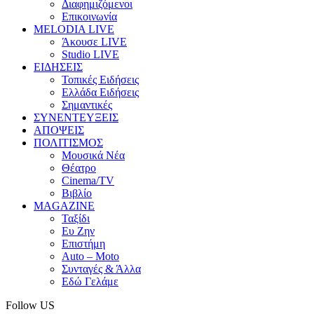
Διαφημιζόμενοι
Επικοινωνία
MELODIA LIVE
Άκουσε LIVE
Studio LIVE
ΕΙΔΗΣΕΙΣ
Τοπικές Ειδήσεις
Ελλάδα Ειδήσεις
Σημαντικές
ΣΥΝΕΝΤΕΥΞΕΙΣ
ΑΠΟΨΕΙΣ
ΠΟΛΙΤΙΣΜΟΣ
Μουσικά Νέα
Θέατρο
Cinema/TV
Βιβλίο
MAGAZINE
Ταξίδι
Ευ Ζην
Επιστήμη
Auto – Moto
Συνταγές & Άλλα
Εδώ Γελάμε
Follow US