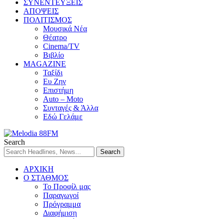
ΣΥΝΕΝΤΕΥΞΕΙΣ
ΑΠΟΨΕΙΣ
ΠΟΛΙΤΙΣΜΟΣ
Μουσικά Νέα
Θέατρο
Cinema/TV
Βιβλίο
MAGAZINE
Ταξίδι
Ευ Ζην
Επιστήμη
Auto – Moto
Συνταγές & Άλλα
Εδώ Γελάμε
Search
ΑΡΧΙΚΗ
Ο ΣΤΑΘΜΟΣ
Το Προφίλ μας
Παραγωγοί
Πρόγραμμα
Διαφήμιση