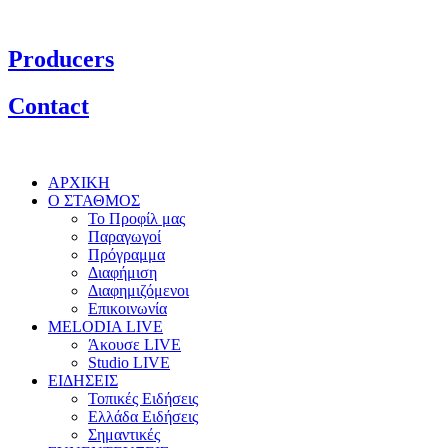
Producers
Contact
ΑΡΧΙΚΗ
Ο ΣΤΑΘΜΟΣ
Το Προφίλ μας
Παραγωγοί
Πρόγραμμα
Διαφήμιση
Διαφημιζόμενοι
Επικοινωνία
MELODIA LIVE
Άκουσε LIVE
Studio LIVE
ΕΙΔΗΣΕΙΣ
Τοπικές Ειδήσεις
Ελλάδα Ειδήσεις
Σημαντικές