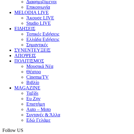
Διαφημιζόμενοι
Επικοινωνία
MELODIA LIVE
Άκουσε LIVE
Studio LIVE
ΕΙΔΗΣΕΙΣ
Τοπικές Ειδήσεις
Ελλάδα Ειδήσεις
Σημαντικές
ΣΥΝΕΝΤΕΥΞΕΙΣ
ΑΠΟΨΕΙΣ
ΠΟΛΙΤΙΣΜΟΣ
Μουσικά Νέα
Θέατρο
Cinema/TV
Βιβλίο
MAGAZINE
Ταξίδι
Ευ Ζην
Επιστήμη
Auto – Moto
Συνταγές & Άλλα
Εδώ Γελάμε
Follow US