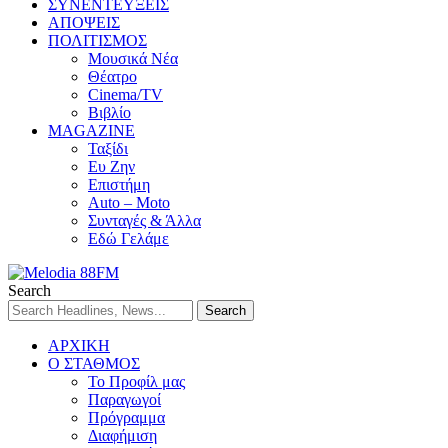
ΣΥΝΕΝΤΕΥΞΕΙΣ
ΑΠΟΨΕΙΣ
ΠΟΛΙΤΙΣΜΟΣ
Μουσικά Νέα
Θέατρο
Cinema/TV
Βιβλίο
MAGAZINE
Ταξίδι
Ευ Ζην
Επιστήμη
Auto – Moto
Συνταγές & Άλλα
Εδώ Γελάμε
Search
ΑΡΧΙΚΗ
Ο ΣΤΑΘΜΟΣ
Το Προφίλ μας
Παραγωγοί
Πρόγραμμα
Διαφήμιση