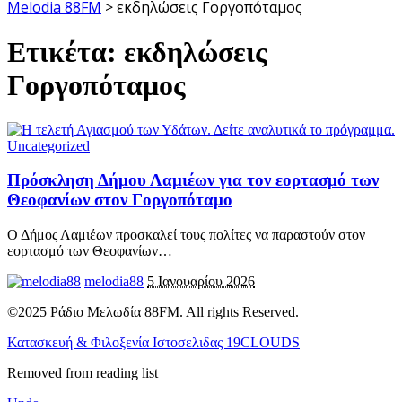
Melodia 88FM
>
εκδηλώσεις Γοργοπόταμος
Ετικέτα:
εκδηλώσεις
Γοργοπόταμος
Uncategorized
Πρόσκληση Δήμου Λαμιέων για τον εορτασμό των
Θεοφανίων στον Γοργοπόταμο
Ο Δήμος Λαμιέων προσκαλεί τους πολίτες να παραστούν στον
εορτασμό των Θεοφανίων
…
melodia88
5 Ιανουαρίου 2026
©2025 Ράδιο Μελωδία 88FM. All rights Reserved.
Κατασκευή & Φιλοξενία Ιστοσελιδας 19CLOUDS
Removed from reading list