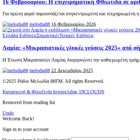
16 Φεβρουαρίου: Η επιχειρηματική Φθιώτιδα σε αρι
Για πρώτη φορά παρουσιάζεται συγκεντρωμένη και τεκμηριωμένη η σ
melodia88
16 Φεβρουαρίου 2026
Ελλάδα Ειδήσεις
Σημαντικές
Τοπικές Ειδήσεις
Λαμία: «Μικρασιατικές γλυκές γεύσεις 2025» από σ
Η Ένωση Μικρασιατών Λαμίας διοργανώνει την καθιερωμένη τριήμ
melodia88
22 Δεκεμβρίου 2025
©2025 Ράδιο Μελωδία 88FM. All rights Reserved.
Κατασκευή & Φιλοξενία Ιστοσελιδας 19CLOUDS
Removed from reading list
Undo
Welcome Back!
Sign in to your account