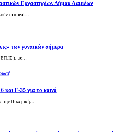
ικαστικών Εργαστηρίων Δήμου Λαμιέων
ούν το κοινό
…
εις» των γυναικών σήμερα
ΕΠ.ΙΣ.), με
…
 και F-35 για το κοινό
με την Πολεμική
…