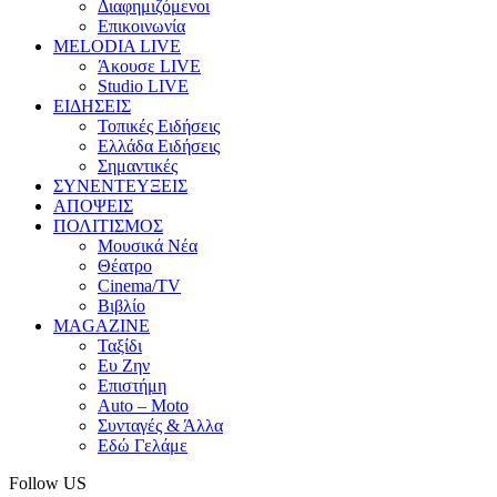
Διαφημιζόμενοι
Επικοινωνία
MELODIA LIVE
Άκουσε LIVE
Studio LIVE
ΕΙΔΗΣΕΙΣ
Τοπικές Ειδήσεις
Ελλάδα Ειδήσεις
Σημαντικές
ΣΥΝΕΝΤΕΥΞΕΙΣ
ΑΠΟΨΕΙΣ
ΠΟΛΙΤΙΣΜΟΣ
Μουσικά Νέα
Θέατρο
Cinema/TV
Βιβλίο
MAGAZINE
Ταξίδι
Ευ Ζην
Επιστήμη
Auto – Moto
Συνταγές & Άλλα
Εδώ Γελάμε
Follow US