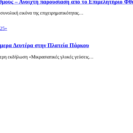
θμούς – Ανοιχτή παρουσίαση από το Επιμελητήριο Φθ
υνολική εικόνα της επιχειρηματικότητας
…
ήμερα Δευτέρα στην Πλατεία Πάρκου
ερη εκδήλωση «Μικρασιατικές γλυκές γεύσεις
…