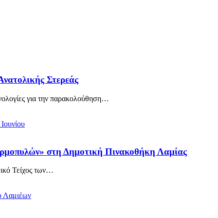
Ανατολικής Στερεάς
νολογίες για την παρακολούθηση
…
Θερμοπυλών» στη Δημοτική Πινακοθήκη Λαμίας
ικό Τείχος των
…