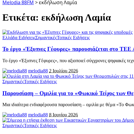
Melodia 88FM
>
εκδήλωση Λαμία
Ετικέτα:
εκδήλωση Λαμία
Ελλάδα Ειδήσεις
Σημαντικές
Τοπικές Ειδήσεις
Το έργο «Έξυπνες Γέφυρες» παρουσιάζεται στο ΤΕΕ 
Το έργο «Έξυπνες Γέφυρες», που αξιοποιεί σύγχρονες ψηφιακές τεχ
melodia88
2 Ιουλίου 2026
Σημαντικές
Τοπικές Ειδήσεις
Παρουσίαση – Ομιλία για το «Φωκικό Τείχος των 
Μια ιδιαίτερα ενδιαφέρουσα παρουσίαση – ομιλία με θέμα «Το Φωκ
melodia88
8 Ιουνίου 2026
Σημαντικές
Τοπικές Ειδήσεις