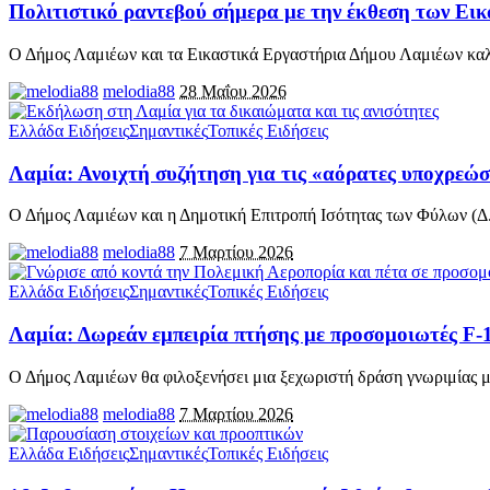
Πολιτιστικό ραντεβού σήμερα με την έκθεση των Ε
Ο Δήμος Λαμιέων και τα Εικαστικά Εργαστήρια Δήμου Λαμιέων καλ
melodia88
28 Μαΐου 2026
Ελλάδα Ειδήσεις
Σημαντικές
Τοπικές Ειδήσεις
Λαμία: Ανοιχτή συζήτηση για τις «αόρατες υποχρεώσ
Ο Δήμος Λαμιέων και η Δημοτική Επιτροπή Ισότητας των Φύλων (Δ.
melodia88
7 Μαρτίου 2026
Ελλάδα Ειδήσεις
Σημαντικές
Τοπικές Ειδήσεις
Λαμία: Δωρεάν εμπειρία πτήσης με προσομοιωτές F-16
Ο Δήμος Λαμιέων θα φιλοξενήσει μια ξεχωριστή δράση γνωριμίας 
melodia88
7 Μαρτίου 2026
Ελλάδα Ειδήσεις
Σημαντικές
Τοπικές Ειδήσεις