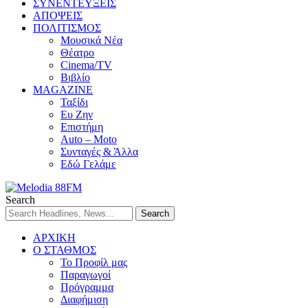
ΣΥΝΕΝΤΕΥΞΕΙΣ
ΑΠΟΨΕΙΣ
ΠΟΛΙΤΙΣΜΟΣ
Μουσικά Νέα
Θέατρο
Cinema/TV
Βιβλίο
MAGAZINE
Ταξίδι
Ευ Ζην
Επιστήμη
Auto – Moto
Συνταγές & Άλλα
Εδώ Γελάμε
Search
ΑΡΧΙΚΗ
Ο ΣΤΑΘΜΟΣ
Το Προφίλ μας
Παραγωγοί
Πρόγραμμα
Διαφήμιση