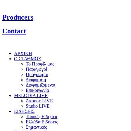
Producers
Contact
ΑΡΧΙΚΗ
Ο ΣΤΑΘΜΟΣ
Το Προφίλ μας
Παραγωγοί
Πρόγραμμα
Διαφήμιση
Διαφημιζόμενοι
Επικοινωνία
MELODIA LIVE
Άκουσε LIVE
Studio LIVE
ΕΙΔΗΣΕΙΣ
Τοπικές Ειδήσεις
Ελλάδα Ειδήσεις
Σημαντικές