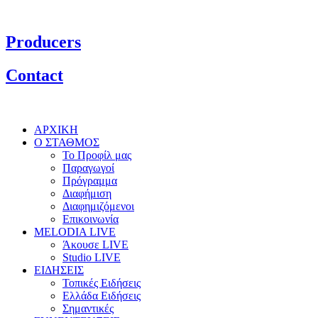
Producers
Contact
ΑΡΧΙΚΗ
Ο ΣΤΑΘΜΟΣ
Το Προφίλ μας
Παραγωγοί
Πρόγραμμα
Διαφήμιση
Διαφημιζόμενοι
Επικοινωνία
MELODIA LIVE
Άκουσε LIVE
Studio LIVE
ΕΙΔΗΣΕΙΣ
Τοπικές Ειδήσεις
Ελλάδα Ειδήσεις
Σημαντικές