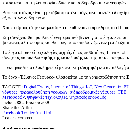
κατάσταση και τη λειτουργία οδικών και σιδηροδρομικών γεφυρών.
Βασικός στόχος είναι η μετάβαση σε ένα σύγχρονο μοντέλο διαχε
αξιόπιστων δεδομένων.
Χαιρετισμούς στην εκδήλωση θα απευθύνουν ο πρόεδρος του Περι
Στη συνέχεια θα προβληθεί ενημερωτικό βίντεο για το έργο, ενώ οι 
ψηφιακής πλατφόρμας και θα πραγματοποιήσουν ζωντανή επίδειξη τη
Το έργο αξιοποιεί τεχνολογίες αιχμής, όπως αισθητήρες, Internet of
συνεχούς παρακολούθησης της κατάστασης και της συμπεριφοράς τ
Η εκδήλωση θα ολοκληρωθεί με ανοικτή συζήτηση και ανταλλαγή 
Το έργο «Έξυπνες Γέφυρες» υλοποιείται με τη χρηματοδότηση της
Ε
TAGGED:
Digital Twins
,
Internet of Things
,
IoT
,
NextGenerationE
γέφυρες
,
παρακολούθηση γεφυρών
,
σιδηροδρομικές γέφυρες
,
ΤΕΕ
,
Μεταφορών
,
ψηφιακές τεχνολογίες
,
ψηφιακές υποδομές
melodia88
2 Ιουλίου 2026
Share this Article
Facebook
Twitter
Email
Print
Leave a comment