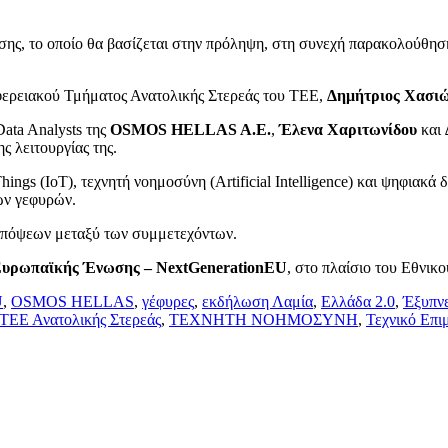
ίρισης, το οποίο θα βασίζεται στην πρόληψη, στη συνεχή παρακολού
φερειακού Τμήματος Ανατολικής Στερεάς του ΤΕΕ,
Δημήτριος Χασι
Data Analysts της
OSMOS
HELLAS
A
.E
.
,
Έλενα Χαριτωνίδου
και
ς λειτουργίας της.
 Things (IoT), τεχνητή νοημοσύνη (Artificial Intelligence) και ψηφι
ων γεφυρών.
απόψεων μεταξύ των συμμετεχόντων.
υρωπαϊκής Ένωσης –
NextGenerationEU
, στο πλαίσιο του Εθνικ
U
,
OSMOS HELLAS
,
γέφυρες
,
εκδήλωση Λαμία
,
Ελλάδα 2.0
,
Έξυπνε
ΤΕΕ Ανατολικής Στερεάς
,
ΤΕΧΝΗΤΗ ΝΟΗΜΟΣΥΝΗ
,
Τεχνικό Επι