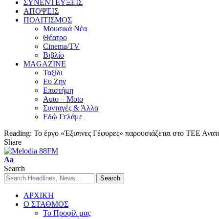
ΣΥΝΕΝΤΕΥΞΕΙΣ
ΑΠΟΨΕΙΣ
ΠΟΛΙΤΙΣΜΟΣ
Μουσικά Νέα
Θέατρο
Cinema/TV
Βιβλίο
MAGAZINE
Ταξίδι
Ευ Ζην
Επιστήμη
Auto – Moto
Συνταγές & Άλλα
Εδώ Γελάμε
Reading:
Το έργο «Έξυπνες Γέφυρες» παρουσιάζεται στο ΤΕΕ Ανατ
Share
Aa
Search
ΑΡΧΙΚΗ
Ο ΣΤΑΘΜΟΣ
Το Προφίλ μας