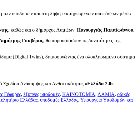
θηση των υποδομών και στη λήψη τεκμηριωμένων αποφάσεων μέσω
ώτης
, καθώς και ο δήμαρχος Λαμιέων,
Πανουργιάς Παπαϊωάννου
.
Δημήτρης Γκαβέρας
, θα παρουσιάσουν τις δυνατότητες της
ακά δίδυμα (Digital Twins), δημιουργώντας ένα ολοκληρωμένο σύστημα
ού Σχεδίου Ανάκαμψης και Ανθεκτικότητας
«Ελλάδα 2.0»
ς Γέφυρες
,
έξυπνες υποδομές
,
ΚΑΙΝΟΤΟΜΙΑ
,
ΛΑΜΙΑ
,
οδικές
μελητήριο Ελλάδας
,
υποδομές Ελλάδας
,
Υπουργείο Υποδομών και