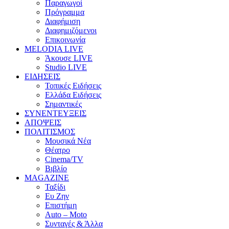
Παραγωγοί
Πρόγραμμα
Διαφήμιση
Διαφημιζόμενοι
Επικοινωνία
MELODIA LIVE
Άκουσε LIVE
Studio LIVE
ΕΙΔΗΣΕΙΣ
Τοπικές Ειδήσεις
Ελλάδα Ειδήσεις
Σημαντικές
ΣΥΝΕΝΤΕΥΞΕΙΣ
ΑΠΟΨΕΙΣ
ΠΟΛΙΤΙΣΜΟΣ
Μουσικά Νέα
Θέατρο
Cinema/TV
Βιβλίο
MAGAZINE
Ταξίδι
Ευ Ζην
Επιστήμη
Auto – Moto
Συνταγές & Άλλα