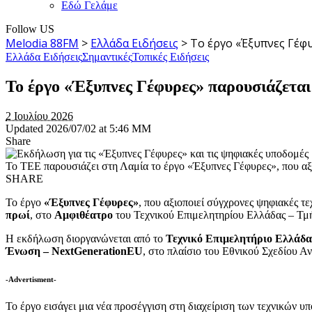
Εδώ Γελάμε
Follow US
Melodia 88FM
>
Ελλάδα Ειδήσεις
>
Το έργο «Έξυπνες Γέφ
Ελλάδα Ειδήσεις
Σημαντικές
Τοπικές Ειδήσεις
Το έργο «Έξυπνες Γέφυρες» παρουσιάζετα
2 Ιουλίου 2026
Updated 2026/07/02 at 5:46 ΜΜ
Share
Το ΤΕΕ παρουσιάζει στη Λαμία το έργο «Έξυπνες Γέφυρες», που αξ
SHARE
Το έργο
«Έξυπνες Γέφυρες»
, που αξιοποιεί σύγχρονες ψηφιακές 
πρωί
, στο
Αμφιθέατρο
του Τεχνικού Επιμελητηρίου Ελλάδας – Τμή
Η εκδήλωση διοργανώνεται από το
Τεχνικό Επιμελητήριο Ελλάδα
Ένωση –
NextGenerationEU
, στο πλαίσιο του Εθνικού Σχεδίου 
-Advertisment-
Το έργο εισάγει μια νέα προσέγγιση στη διαχείριση των τεχνικών 