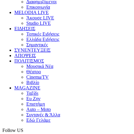
Διαφημιζόμενοι
Επικοινωνία
MELODIA LIVE
Άκουσε LIVE
Studio LIVE
ΕΙΔΗΣΕΙΣ
Τοπικές Ειδήσεις
Ελλάδα Ειδήσεις
Σημαντικές
ΣΥΝΕΝΤΕΥΞΕΙΣ
ΑΠΟΨΕΙΣ
ΠΟΛΙΤΙΣΜΟΣ
Μουσικά Νέα
Θέατρο
Cinema/TV
Βιβλίο
MAGAZINE
Ταξίδι
Ευ Ζην
Επιστήμη
Auto – Moto
Συνταγές & Άλλα
Εδώ Γελάμε
Follow US