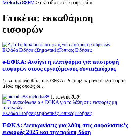
Melodia 88FM
>
εκκαθάριση εισφορών
Ετικέτα:
εκκαθάριση
εισφορών
Ελλάδα Ειδήσεις
Σημαντικές
Τοπικές Ειδήσεις
e-ΕΦΚΑ: Ανοίγει η πλατφόρμα για επιστροφή
εισφορών στους εργαζόμενους συνταξιούχους
Σε λειτουργία θέτει ο e-ΕΦΚΑ ειδική ηλεκτρονική πλατφόρμα
μέσω της οποίας οι
…
melodia88
1 Ιουλίου 2026
Ελλάδα Ειδήσεις
Σημαντικές
Τοπικές Ειδήσεις
ΕΦΚΑ: Διευκρινίσεις για λάθη στις ασφαλιστικές
εισφορές 2025 και την πρώτη δόση