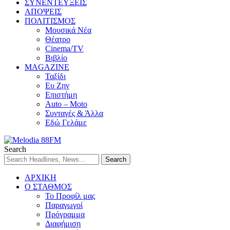
ΣΥΝΕΝΤΕΥΞΕΙΣ
ΑΠΟΨΕΙΣ
ΠΟΛΙΤΙΣΜΟΣ
Μουσικά Νέα
Θέατρο
Cinema/TV
Βιβλίο
MAGAZINE
Ταξίδι
Ευ Ζην
Επιστήμη
Auto – Moto
Συνταγές & Άλλα
Εδώ Γελάμε
Search
ΑΡΧΙΚΗ
Ο ΣΤΑΘΜΟΣ
Το Προφίλ μας
Παραγωγοί
Πρόγραμμα
Διαφήμιση