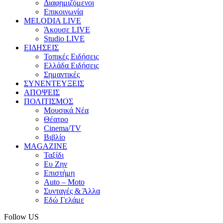
Διαφημιζόμενοι
Επικοινωνία
MELODIA LIVE
Άκουσε LIVE
Studio LIVE
ΕΙΔΗΣΕΙΣ
Τοπικές Ειδήσεις
Ελλάδα Ειδήσεις
Σημαντικές
ΣΥΝΕΝΤΕΥΞΕΙΣ
ΑΠΟΨΕΙΣ
ΠΟΛΙΤΙΣΜΟΣ
Μουσικά Νέα
Θέατρο
Cinema/TV
Βιβλίο
MAGAZINE
Ταξίδι
Ευ Ζην
Επιστήμη
Auto – Moto
Συνταγές & Άλλα
Εδώ Γελάμε
Follow US