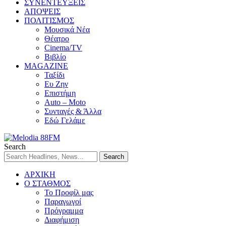
ΣΥΝΕΝΤΕΥΞΕΙΣ
ΑΠΟΨΕΙΣ
ΠΟΛΙΤΙΣΜΟΣ
Μουσικά Νέα
Θέατρο
Cinema/TV
Βιβλίο
MAGAZINE
Ταξίδι
Ευ Ζην
Επιστήμη
Auto – Moto
Συνταγές & Άλλα
Εδώ Γελάμε
Search
ΑΡΧΙΚΗ
Ο ΣΤΑΘΜΟΣ
Το Προφίλ μας
Παραγωγοί
Πρόγραμμα
Διαφήμιση