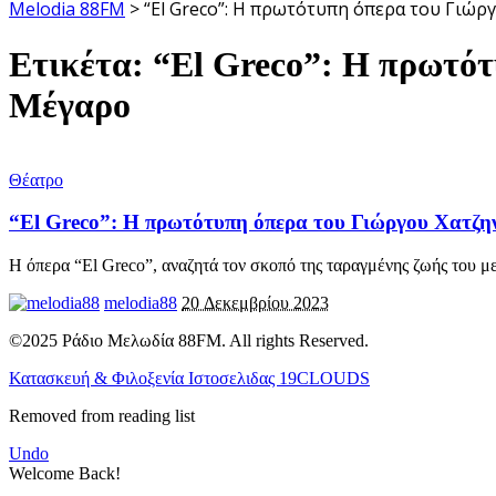
Melodia 88FM
>
“El Greco”: Η πρωτότυπη όπερα του Γιώ
Ετικέτα:
“El Greco”: Η πρωτότ
Μέγαρο
Θέατρο
“El Greco”: Η πρωτότυπη όπερα του Γιώργου Χατζη
Η όπερα “El Greco”, αναζητά τον σκοπό της ταραγμένης ζωής του μ
melodia88
20 Δεκεμβρίου 2023
©2025 Ράδιο Μελωδία 88FM. All rights Reserved.
Κατασκευή & Φιλοξενία Ιστοσελιδας 19CLOUDS
Removed from reading list
Undo
Welcome Back!