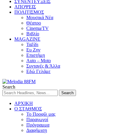
ΣΥΝΕΝΤΕΥΞΕΙΣ
ΑΠΟΨΕΙΣ
ΠΟΛΙΤΙΣΜΟΣ
Μουσικά Νέα
Θέατρο
Cinema/TV
Βιβλίο
MAGAZINE
Ταξίδι
Ευ Ζην
Επιστήμη
Auto – Moto
Συνταγές & Άλλα
Εδώ Γελάμε
Search
ΑΡΧΙΚΗ
Ο ΣΤΑΘΜΟΣ
Το Προφίλ μας
Παραγωγοί
Πρόγραμμα
Διαφήμιση