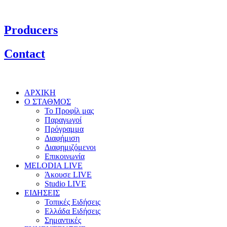
Producers
Contact
ΑΡΧΙΚΗ
Ο ΣΤΑΘΜΟΣ
Το Προφίλ μας
Παραγωγοί
Πρόγραμμα
Διαφήμιση
Διαφημιζόμενοι
Επικοινωνία
MELODIA LIVE
Άκουσε LIVE
Studio LIVE
ΕΙΔΗΣΕΙΣ
Τοπικές Ειδήσεις
Ελλάδα Ειδήσεις
Σημαντικές