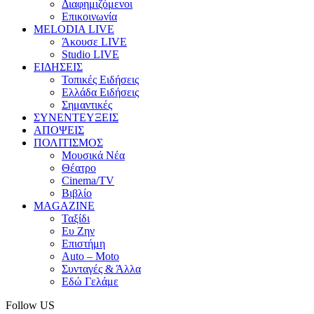
Διαφημιζόμενοι
Επικοινωνία
MELODIA LIVE
Άκουσε LIVE
Studio LIVE
ΕΙΔΗΣΕΙΣ
Τοπικές Ειδήσεις
Ελλάδα Ειδήσεις
Σημαντικές
ΣΥΝΕΝΤΕΥΞΕΙΣ
ΑΠΟΨΕΙΣ
ΠΟΛΙΤΙΣΜΟΣ
Μουσικά Νέα
Θέατρο
Cinema/TV
Βιβλίο
MAGAZINE
Ταξίδι
Ευ Ζην
Επιστήμη
Auto – Moto
Συνταγές & Άλλα
Εδώ Γελάμε
Follow US