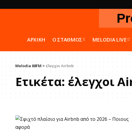
Pr
ΑΡΧΙΚΗ
Ο ΣΤΑΘΜΟΣ
MELODIA LIVE
Melodia 88FM
>
έλεγχοι Airbnb
Ετικέτα:
έλεγχοι Ai