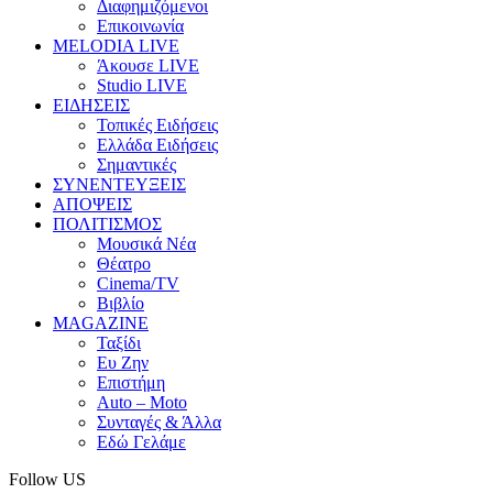
Διαφημιζόμενοι
Επικοινωνία
MELODIA LIVE
Άκουσε LIVE
Studio LIVE
ΕΙΔΗΣΕΙΣ
Τοπικές Ειδήσεις
Ελλάδα Ειδήσεις
Σημαντικές
ΣΥΝΕΝΤΕΥΞΕΙΣ
ΑΠΟΨΕΙΣ
ΠΟΛΙΤΙΣΜΟΣ
Μουσικά Νέα
Θέατρο
Cinema/TV
Βιβλίο
MAGAZINE
Ταξίδι
Ευ Ζην
Επιστήμη
Auto – Moto
Συνταγές & Άλλα
Εδώ Γελάμε
Follow US