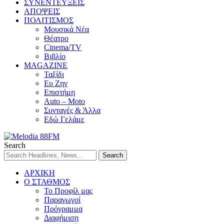
ΣΥΝΕΝΤΕΥΞΕΙΣ
ΑΠΟΨΕΙΣ
ΠΟΛΙΤΙΣΜΟΣ
Μουσικά Νέα
Θέατρο
Cinema/TV
Βιβλίο
MAGAZINE
Ταξίδι
Ευ Ζην
Επιστήμη
Auto – Moto
Συνταγές & Άλλα
Εδώ Γελάμε
Search
ΑΡΧΙΚΗ
Ο ΣΤΑΘΜΟΣ
Το Προφίλ μας
Παραγωγοί
Πρόγραμμα
Διαφήμιση