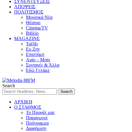
ΣΥΝΕΝΤΕΥΞΕΙΣ
ΑΠΟΨΕΙΣ
ΠΟΛΙΤΙΣΜΟΣ
Μουσικά Νέα
Θέατρο
Cinema/TV
Βιβλίο
MAGAZINE
Ταξίδι
Ευ Ζην
Επιστήμη
Auto – Moto
Συνταγές & Άλλα
Εδώ Γελάμε
Search
ΑΡΧΙΚΗ
Ο ΣΤΑΘΜΟΣ
Το Προφίλ μας
Παραγωγοί
Πρόγραμμα
Διαφήμιση