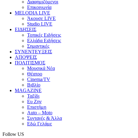
Διαφημιζόμενοι
Επικοινωνία
MELODIA LIVE
Άκουσε LIVE
Studio LIVE
ΕΙΔΗΣΕΙΣ
Τοπικές Ειδήσεις
Ελλάδα Ειδήσεις
Σημαντικές
ΣΥΝΕΝΤΕΥΞΕΙΣ
ΑΠΟΨΕΙΣ
ΠΟΛΙΤΙΣΜΟΣ
Μουσικά Νέα
Θέατρο
Cinema/TV
Βιβλίο
MAGAZINE
Ταξίδι
Ευ Ζην
Επιστήμη
Auto – Moto
Συνταγές & Άλλα
Εδώ Γελάμε
Follow US