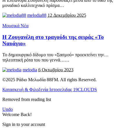
Η Ελεωνόρα Ζουγανέλη παρουσιάζει μέσα από το δικό της
μοναδικό καλλιτεχνικό πρίσμα
…
melodia88
12 Δεκεμβρίου 2025
Μουσικά Νέα
Η Ζουγανέλη στο τραγούδι της σειράς «Το
Ναυάγιο»
Το δημιουργικό δίδυμο του «Σασμού» προεκτείνει την…
τηλεοπτική ρότα του που γεννά…
…
melodia
6 Οκτωβρίου 2023
©2025 Ράδιο Μελωδία 88FM. All rights Reserved.
Κατασκευή & Φιλοξενία Ιστοσελιδας 19CLOUDS
Removed from reading list
Undo
Welcome Back!
Sign in to your account