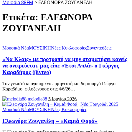
Melodia 88FM
>
ΕΛΕΩΝΟΡΑ ΖΟΥΓΑΝΕΛΗ
Ετικέτα:
ΕΛΕΩΝΟΡΑ
ΖΟΥΓΑΝΕΛΗ
Μουσικά Νέα
ΜΟΥΣΙΚΗ
Νέες Κυκλοφορίες
Συνεντεύξεις
«Να Κλαις» με προτροπή να μην σταματήσει κανείς
να ονειρεύεται, μας είπε «Έτσι Απλά» ο Γιώργος
Καραδήμος (βίντεο)
Τον γνωστό κι αγαπημένο ερμηνευτή και δημιουργό Γιώργο
Καραδήμο, φιλοξενούσε στις 4/6/26
…
melodia88
5 Ιουνίου 2026
Μουσικά Νέα
ΜΟΥΣΙΚΗ
Νέες Κυκλοφορίες
Ελεωνόρα Ζουγανέλη – «Καμιά Φορά»