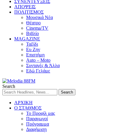
ΣΥΝΕΝΤΕΥΞΕΙΣ
ΑΠΟΨΕΙΣ
ΠΟΛΙΤΙΣΜΟΣ
Μουσικά Νέα
Θέατρο
Cinema/TV
Βιβλίο
MAGAZINE
Ταξίδι
Ευ Ζην
Επιστήμη
Auto – Moto
Συνταγές & Άλλα
Εδώ Γελάμε
Search
ΑΡΧΙΚΗ
Ο ΣΤΑΘΜΟΣ
Το Προφίλ μας
Παραγωγοί
Πρόγραμμα
Διαφήμιση