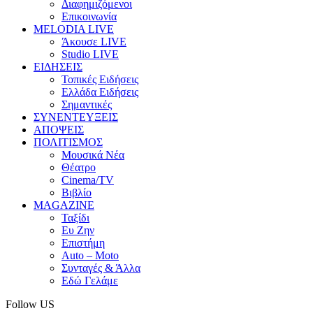
Διαφημιζόμενοι
Επικοινωνία
MELODIA LIVE
Άκουσε LIVE
Studio LIVE
ΕΙΔΗΣΕΙΣ
Τοπικές Ειδήσεις
Ελλάδα Ειδήσεις
Σημαντικές
ΣΥΝΕΝΤΕΥΞΕΙΣ
ΑΠΟΨΕΙΣ
ΠΟΛΙΤΙΣΜΟΣ
Μουσικά Νέα
Θέατρο
Cinema/TV
Βιβλίο
MAGAZINE
Ταξίδι
Ευ Ζην
Επιστήμη
Auto – Moto
Συνταγές & Άλλα
Εδώ Γελάμε
Follow US