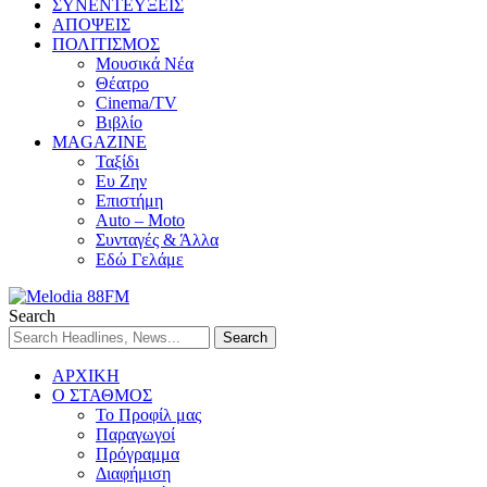
ΣΥΝΕΝΤΕΥΞΕΙΣ
ΑΠΟΨΕΙΣ
ΠΟΛΙΤΙΣΜΟΣ
Μουσικά Νέα
Θέατρο
Cinema/TV
Βιβλίο
MAGAZINE
Ταξίδι
Ευ Ζην
Επιστήμη
Auto – Moto
Συνταγές & Άλλα
Εδώ Γελάμε
Search
ΑΡΧΙΚΗ
Ο ΣΤΑΘΜΟΣ
Το Προφίλ μας
Παραγωγοί
Πρόγραμμα
Διαφήμιση