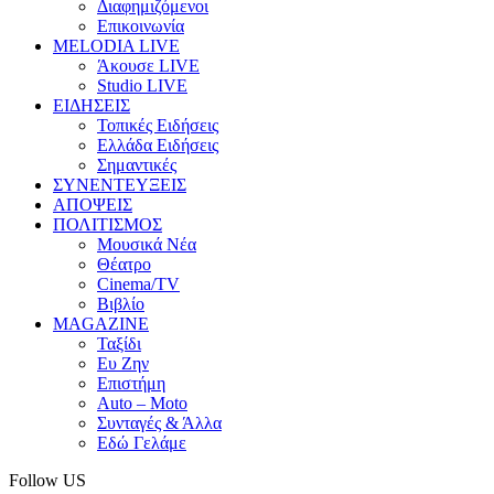
Διαφημιζόμενοι
Επικοινωνία
MELODIA LIVE
Άκουσε LIVE
Studio LIVE
ΕΙΔΗΣΕΙΣ
Τοπικές Ειδήσεις
Ελλάδα Ειδήσεις
Σημαντικές
ΣΥΝΕΝΤΕΥΞΕΙΣ
ΑΠΟΨΕΙΣ
ΠΟΛΙΤΙΣΜΟΣ
Μουσικά Νέα
Θέατρο
Cinema/TV
Βιβλίο
MAGAZINE
Ταξίδι
Ευ Ζην
Επιστήμη
Auto – Moto
Συνταγές & Άλλα
Εδώ Γελάμε
Follow US