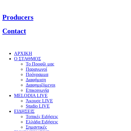
Producers
Contact
ΑΡΧΙΚΗ
Ο ΣΤΑΘΜΟΣ
Το Προφίλ μας
Παραγωγοί
Πρόγραμμα
Διαφήμιση
Διαφημιζόμενοι
Επικοινωνία
MELODIA LIVE
Άκουσε LIVE
Studio LIVE
ΕΙΔΗΣΕΙΣ
Τοπικές Ειδήσεις
Ελλάδα Ειδήσεις
Σημαντικές