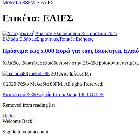
Melodia 88FM
>
ΕΛΙΕΣ
Ετικέτα:
ΕΛΙΕΣ
Ελλάδα Ειδήσεις
Σημαντικές
Τοπικές Ειδήσεις
Πρόστιμα έως 5.000 Ευρώ για τους Ιδιοκτήτες Ελαιό
Χιλιάδες ιδιοκτήτες ελαιόδεντρων στην Ελλάδα βρίσκονται αντιμέτ
melodia88
20 Οκτωβρίου 2025
©2025 Ράδιο Μελωδία 88FM. All rights Reserved.
Κατασκευή & Φιλοξενία Ιστοσελιδας 19CLOUDS
Removed from reading list
Undo
Welcome Back!
Sign in to your account