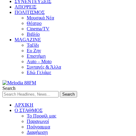
ΣΥΝΕΝΤΕΥΞΕΙΣ
ΑΠΟΨΕΙΣ
ΠΟΛΙΤΙΣΜΟΣ
Μουσικά Νέα
Θέατρο
Cinema/TV
Βιβλίο
MAGAZINE
Ταξίδι
Ευ Ζην
Επιστήμη
Auto – Moto
Συνταγές & Άλλα
Εδώ Γελάμε
Search
ΑΡΧΙΚΗ
Ο ΣΤΑΘΜΟΣ
Το Προφίλ μας
Παραγωγοί
Πρόγραμμα
Διαφήμιση