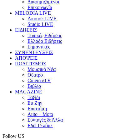
Διαφημιζόμενοι
Επικοινωνία
MELODIA LIVE
Άκουσε LIVE
Studio LIVE
ΕΙΔΗΣΕΙΣ
Τοπικές Ειδήσεις
Ελλάδα Ειδήσεις
Σημαντικές
ΣΥΝΕΝΤΕΥΞΕΙΣ
ΑΠΟΨΕΙΣ
ΠΟΛΙΤΙΣΜΟΣ
Μουσικά Νέα
Θέατρο
Cinema/TV
Βιβλίο
MAGAZINE
Ταξίδι
Ευ Ζην
Επιστήμη
Auto – Moto
Συνταγές & Άλλα
Εδώ Γελάμε
Follow US