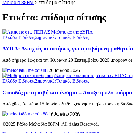
Melodia 88FM
>
επίδομα σίτισης
Ετικέτα:
επίδομα σίτισης
Ελλάδα Ειδήσεις
Σημαντικές
Τοπικές Ειδήσεις
ΔΥΠΑ: Ανοιχτές οι αιτήσεις για αμειβόμενη μαθητεί
Από σήμερα έως και την Κυριακή 20 Σεπτεμβρίου 2026 μπορούν οι
melodia88
20 Ιουλίου 2026
Ελλάδα Ειδήσεις
Σημαντικές
Τοπικές Ειδήσεις
Σπουδές με αμοιβή και ένσημα – Άνοιξε η πλατφόρμ
Από χθες, Δευτέρα 15 Ιουνίου 2026 , ξεκίνησε η ηλεκτρονική διαδι
melodia88
16 Ιουνίου 2026
©2025 Ράδιο Μελωδία 88FM. All rights Reserved.