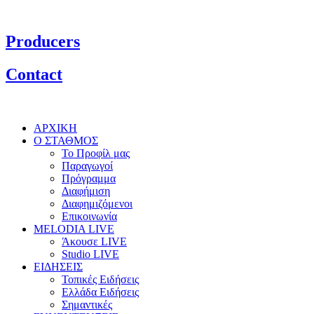
Producers
Contact
ΑΡΧΙΚΗ
Ο ΣΤΑΘΜΟΣ
Το Προφίλ μας
Παραγωγοί
Πρόγραμμα
Διαφήμιση
Διαφημιζόμενοι
Επικοινωνία
MELODIA LIVE
Άκουσε LIVE
Studio LIVE
ΕΙΔΗΣΕΙΣ
Τοπικές Ειδήσεις
Ελλάδα Ειδήσεις
Σημαντικές