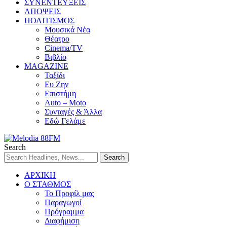
ΣΥΝΕΝΤΕΥΞΕΙΣ
ΑΠΟΨΕΙΣ
ΠΟΛΙΤΙΣΜΟΣ
Μουσικά Νέα
Θέατρο
Cinema/TV
Βιβλίο
MAGAZINE
Ταξίδι
Ευ Ζην
Επιστήμη
Auto – Moto
Συνταγές & Άλλα
Εδώ Γελάμε
Search
ΑΡΧΙΚΗ
Ο ΣΤΑΘΜΟΣ
Το Προφίλ μας
Παραγωγοί
Πρόγραμμα
Διαφήμιση