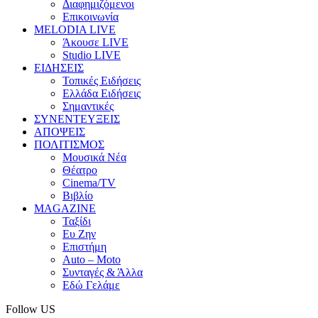
Διαφημιζόμενοι
Επικοινωνία
MELODIA LIVE
Άκουσε LIVE
Studio LIVE
ΕΙΔΗΣΕΙΣ
Τοπικές Ειδήσεις
Ελλάδα Ειδήσεις
Σημαντικές
ΣΥΝΕΝΤΕΥΞΕΙΣ
ΑΠΟΨΕΙΣ
ΠΟΛΙΤΙΣΜΟΣ
Μουσικά Νέα
Θέατρο
Cinema/TV
Βιβλίο
MAGAZINE
Ταξίδι
Ευ Ζην
Επιστήμη
Auto – Moto
Συνταγές & Άλλα
Εδώ Γελάμε
Follow US