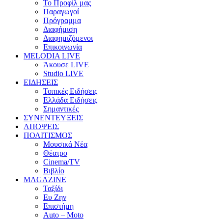
Το Προφίλ μας
Παραγωγοί
Πρόγραμμα
Διαφήμιση
Διαφημιζόμενοι
Επικοινωνία
MELODIA LIVE
Άκουσε LIVE
Studio LIVE
ΕΙΔΗΣΕΙΣ
Τοπικές Ειδήσεις
Ελλάδα Ειδήσεις
Σημαντικές
ΣΥΝΕΝΤΕΥΞΕΙΣ
ΑΠΟΨΕΙΣ
ΠΟΛΙΤΙΣΜΟΣ
Μουσικά Νέα
Θέατρο
Cinema/TV
Βιβλίο
MAGAZINE
Ταξίδι
Ευ Ζην
Επιστήμη
Auto – Moto