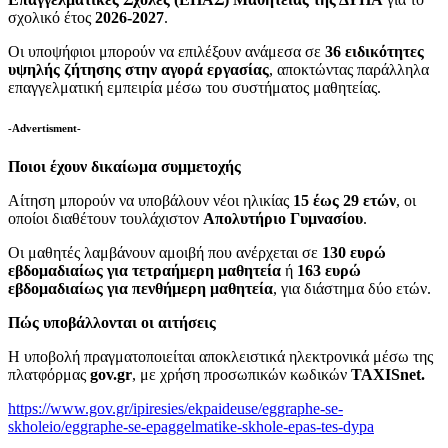
σχολικό έτος
2026-2027
.
Οι υποψήφιοι μπορούν να επιλέξουν ανάμεσα σε
36 ειδικότητες
υψηλής ζήτησης στην αγορά εργασίας
, αποκτώντας παράλληλα
επαγγελματική εμπειρία μέσω του συστήματος μαθητείας.
-Advertisment-
Ποιοι έχουν δικαίωμα συμμετοχής
Αίτηση μπορούν να υποβάλουν νέοι ηλικίας
15 έως 29 ετών
, οι
οποίοι διαθέτουν τουλάχιστον
Απολυτήριο Γυμνασίου
.
Οι μαθητές λαμβάνουν αμοιβή που ανέρχεται σε
130 ευρώ
εβδομαδιαίως για τετραήμερη μαθητεία
ή
163 ευρώ
εβδομαδιαίως για πενθήμερη μαθητεία
, για διάστημα δύο ετών.
Πώς υποβάλλονται οι αιτήσεις
Η υποβολή πραγματοποιείται αποκλειστικά ηλεκτρονικά μέσω της
πλατφόρμας
gov
.gr
, με χρήση προσωπικών κωδικών
TAXISnet.
https://www.gov.gr/ipiresies/ekpaideuse/eggraphe-se-
skholeio/eggraphe-se-epaggelmatike-skhole-epas-tes-dypa