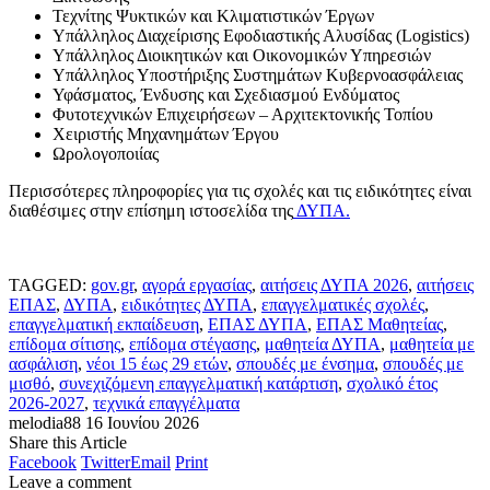
Τεχνίτης Ψυκτικών και Κλιματιστικών Έργων
Υπάλληλος Διαχείρισης Εφοδιαστικής Αλυσίδας (Logistics)
Υπάλληλος Διοικητικών και Οικονομικών Υπηρεσιών
Υπάλληλος Υποστήριξης Συστημάτων Κυβερνοασφάλειας
Υφάσματος, Ένδυσης και Σχεδιασμού Ενδύματος
Φυτοτεχνικών Επιχειρήσεων – Αρχιτεκτονικής Τοπίου
Χειριστής Μηχανημάτων Έργου
Ωρολογοποιίας
Περισσότερες πληροφορίες για τις σχολές και τις ειδικότητες είναι
διαθέσιμες στην επίσημη ιστοσελίδα της
ΔΥΠΑ.
TAGGED:
gov.gr
,
αγορά εργασίας
,
αιτήσεις ΔΥΠΑ 2026
,
αιτήσεις
ΕΠΑΣ
,
ΔΥΠΑ
,
ειδικότητες ΔΥΠΑ
,
επαγγελματικές σχολές
,
επαγγελματική εκπαίδευση
,
ΕΠΑΣ ΔΥΠΑ
,
ΕΠΑΣ Μαθητείας
,
επίδομα σίτισης
,
επίδομα στέγασης
,
μαθητεία ΔΥΠΑ
,
μαθητεία με
ασφάλιση
,
νέοι 15 έως 29 ετών
,
σπουδές με ένσημα
,
σπουδές με
μισθό
,
συνεχιζόμενη επαγγελματική κατάρτιση
,
σχολικό έτος
2026-2027
,
τεχνικά επαγγέλματα
melodia88
16 Ιουνίου 2026
Share this Article
Facebook
Twitter
Email
Print
Leave a comment