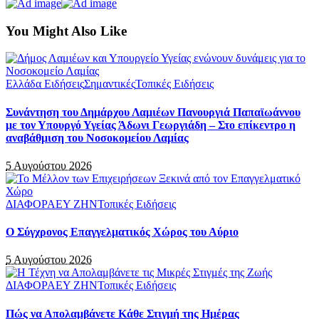
You Might Also Like
Ελλάδα Ειδήσεις
Σημαντικές
Τοπικές Ειδήσεις
Συνάντηση του Δημάρχου Λαμιέων Πανουργιά Παπαϊωάννου
με τον Υπουργό Υγείας Άδωνι Γεωργιάδη – Στο επίκεντρο η
αναβάθμιση του Νοσοκομείου Λαμίας
5 Αυγούστου 2026
ΔΙΑΦΟΡΑ
ΕΥ ΖΗΝ
Τοπικές Ειδήσεις
Ο Σύγχρονος Επαγγελματικός Χώρος του Αύριο
5 Αυγούστου 2026
ΔΙΑΦΟΡΑ
ΕΥ ΖΗΝ
Τοπικές Ειδήσεις
Πώς να Απολαμβάνετε Κάθε Στιγμή της Ημέρας