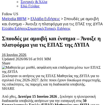
Συνταγές & Άλλα
Εδώ Γελάμε
Follow US
Melodia 88FM
>
Ελλάδα Ειδήσεις
>
Σπουδές με αμοιβή
και ένσημα – Άνοιξε η πλατφόρμα για τις ΕΠΑΣ της ΔΥΠΑ
Ελλάδα Ειδήσεις
Σημαντικές
Τοπικές Ειδήσεις
Σπουδές με αμοιβή και ένσημα – Άνοιξε η
πλατφόρμα για τις ΕΠΑΣ της ΔΥΠΑ
16 Ιουνίου 2026
Updated 2026/06/16 at 9:01 ΜΜ
Share
Ξεκίνησαν οι αιτήσεις για τις ΕΠΑΣ Μαθητείας της ΔΥΠΑ για το
σχολικό έτος 2026-2027. Δείτε ποιοι έχουν δικαίωμα συμμετοχής,
τις ειδικότητες, τις παροχές και τη διαδικασία υποβολής.
SHARE
Από χθες,
Δευτέρα 15 Ιουνίου 2026
, ξεκίνησε η ηλεκτρονική
διαδικασία υποβολής αιτήσεων για την εισαγωγή στις
50
Επαγγελματικές Σχολές (ΕΠΑΣ) Μαθητείας της ΔΥΠΑ
για το