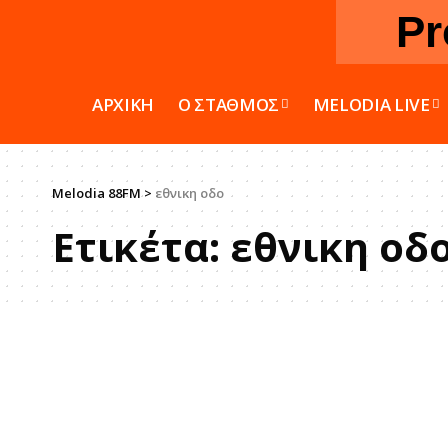
Pr
ΑΡΧΙΚΗ
Ο ΣΤΑΘΜΟΣ
MELODIA LIVE
Melodia 88FM
>
εθνικη οδο
Ετικέτα:
εθνικη οδ