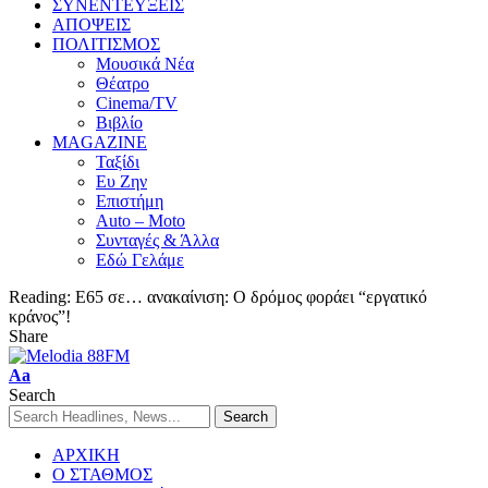
ΣΥΝΕΝΤΕΥΞΕΙΣ
ΑΠΟΨΕΙΣ
ΠΟΛΙΤΙΣΜΟΣ
Μουσικά Νέα
Θέατρο
Cinema/TV
Βιβλίο
MAGAZINE
Ταξίδι
Ευ Ζην
Επιστήμη
Auto – Moto
Συνταγές & Άλλα
Εδώ Γελάμε
Reading:
Ε65 σε… ανακαίνιση: Ο δρόμος φοράει “εργατικό
κράνος”!
Share
Aa
Search
ΑΡΧΙΚΗ
Ο ΣΤΑΘΜΟΣ