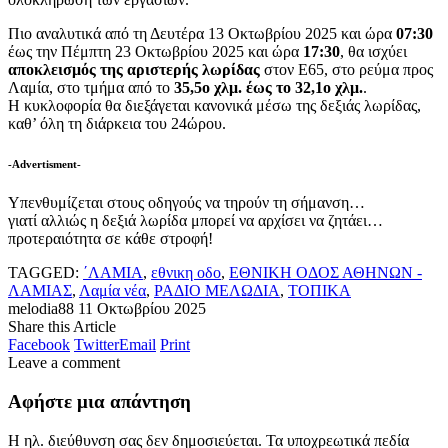
Πιο αναλυτικά από τη Δευτέρα 13 Οκτωβρίου 2025 και ώρα
07:30
έως την Πέμπτη 23 Οκτωβρίου 2025 και ώρα
17:30
, θα ισχύει
αποκλεισμός της αριστερής λωρίδας
στον Ε65, στο ρεύμα προς
Λαμία, στο τμήμα από το
35,5ο χλμ. έως το 32,1ο χλμ.
.
Η κυκλοφορία θα διεξάγεται κανονικά μέσω της δεξιάς λωρίδας,
καθ’ όλη τη διάρκεια του 24ώρου.
-Advertisment-
Υπενθυμίζεται στους οδηγούς να τηρούν τη σήμανση…
γιατί αλλιώς η δεξιά λωρίδα μπορεί να αρχίσει να ζητάει…
προτεραιότητα σε κάθε στροφή!
TAGGED:
΄ΛΑΜΙΑ
,
εθνικη οδο
,
ΕΘΝΙΚΗ ΟΔΟΣ ΑΘΗΝΩΝ -
ΛΑΜΙΑΣ
,
Λαμία νέα
,
ΡΑΔΙΟ ΜΕΛΩΔΙΑ
,
ΤΟΠΙΚΑ
melodia88
11 Οκτωβρίου 2025
Share this Article
Facebook
Twitter
Email
Print
Leave a comment
Αφήστε μια απάντηση
Η ηλ. διεύθυνση σας δεν δημοσιεύεται.
Τα υποχρεωτικά πεδία