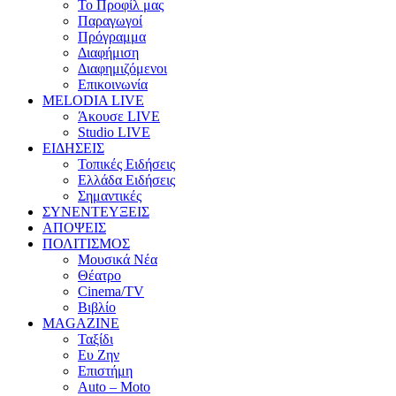
Το Προφίλ μας
Παραγωγοί
Πρόγραμμα
Διαφήμιση
Διαφημιζόμενοι
Επικοινωνία
MELODIA LIVE
Άκουσε LIVE
Studio LIVE
ΕΙΔΗΣΕΙΣ
Τοπικές Ειδήσεις
Ελλάδα Ειδήσεις
Σημαντικές
ΣΥΝΕΝΤΕΥΞΕΙΣ
ΑΠΟΨΕΙΣ
ΠΟΛΙΤΙΣΜΟΣ
Μουσικά Νέα
Θέατρο
Cinema/TV
Βιβλίο
MAGAZINE
Ταξίδι
Ευ Ζην
Επιστήμη
Auto – Moto