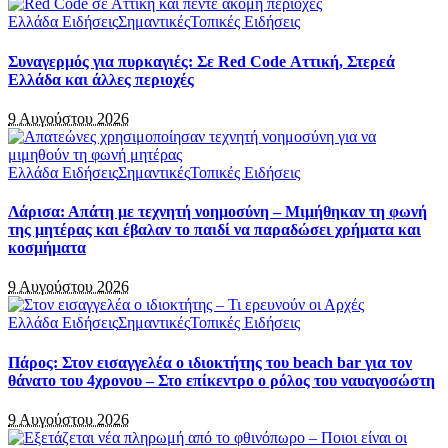
Ελλάδα Ειδήσεις
Σημαντικές
Τοπικές Ειδήσεις
Συναγερμός για πυρκαγιές: Σε Red Code Αττική, Στερεά
Ελλάδα και άλλες περιοχές
9 Αυγούστου 2026
Ελλάδα Ειδήσεις
Σημαντικές
Τοπικές Ειδήσεις
Λάρισα: Απάτη με τεχνητή νοημοσύνη – Μιμήθηκαν τη φωνή
της μητέρας και έβαλαν το παιδί να παραδώσει χρήματα και
κοσμήματα
9 Αυγούστου 2026
Ελλάδα Ειδήσεις
Σημαντικές
Τοπικές Ειδήσεις
Πάρος: Στον εισαγγελέα ο ιδιοκτήτης του beach bar για τον
θάνατο του 4χρονου – Στο επίκεντρο ο ρόλος του ναυαγοσώστη
9 Αυγούστου 2026