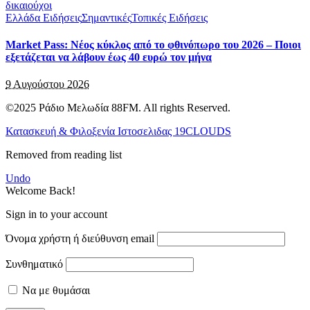
Ελλάδα Ειδήσεις
Σημαντικές
Τοπικές Ειδήσεις
Market Pass: Νέος κύκλος από το φθινόπωρο του 2026 – Ποιοι
εξετάζεται να λάβουν έως 40 ευρώ τον μήνα
9 Αυγούστου 2026
©2025 Ράδιο Μελωδία 88FM. All rights Reserved.
Κατασκευή & Φιλοξενία Ιστοσελιδας 19CLOUDS
Removed from reading list
Undo
Welcome Back!
Sign in to your account
Όνομα χρήστη ή διεύθυνση email
Συνθηματικό
Να με θυμάσαι