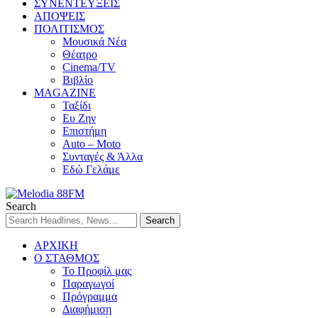
ΣΥΝΕΝΤΕΥΞΕΙΣ
ΑΠΟΨΕΙΣ
ΠΟΛΙΤΙΣΜΟΣ
Μουσικά Νέα
Θέατρο
Cinema/TV
Βιβλίο
MAGAZINE
Ταξίδι
Ευ Ζην
Επιστήμη
Auto – Moto
Συνταγές & Άλλα
Εδώ Γελάμε
Search
ΑΡΧΙΚΗ
Ο ΣΤΑΘΜΟΣ
Το Προφίλ μας
Παραγωγοί
Πρόγραμμα
Διαφήμιση