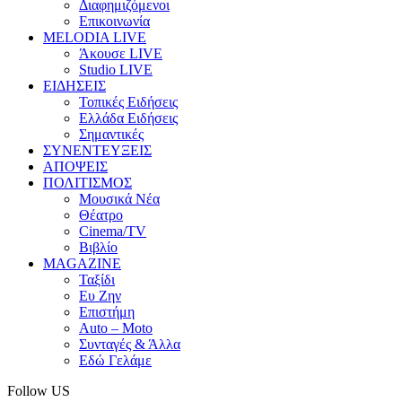
Διαφημιζόμενοι
Επικοινωνία
MELODIA LIVE
Άκουσε LIVE
Studio LIVE
ΕΙΔΗΣΕΙΣ
Τοπικές Ειδήσεις
Ελλάδα Ειδήσεις
Σημαντικές
ΣΥΝΕΝΤΕΥΞΕΙΣ
ΑΠΟΨΕΙΣ
ΠΟΛΙΤΙΣΜΟΣ
Μουσικά Νέα
Θέατρο
Cinema/TV
Βιβλίο
MAGAZINE
Ταξίδι
Ευ Ζην
Επιστήμη
Auto – Moto
Συνταγές & Άλλα
Εδώ Γελάμε
Follow US