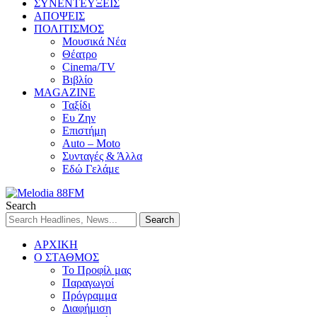
ΣΥΝΕΝΤΕΥΞΕΙΣ
ΑΠΟΨΕΙΣ
ΠΟΛΙΤΙΣΜΟΣ
Μουσικά Νέα
Θέατρο
Cinema/TV
Βιβλίο
MAGAZINE
Ταξίδι
Ευ Ζην
Επιστήμη
Auto – Moto
Συνταγές & Άλλα
Εδώ Γελάμε
Search
ΑΡΧΙΚΗ
Ο ΣΤΑΘΜΟΣ
Το Προφίλ μας
Παραγωγοί
Πρόγραμμα
Διαφήμιση