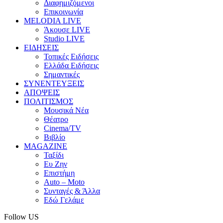
Διαφημιζόμενοι
Επικοινωνία
MELODIA LIVE
Άκουσε LIVE
Studio LIVE
ΕΙΔΗΣΕΙΣ
Τοπικές Ειδήσεις
Ελλάδα Ειδήσεις
Σημαντικές
ΣΥΝΕΝΤΕΥΞΕΙΣ
ΑΠΟΨΕΙΣ
ΠΟΛΙΤΙΣΜΟΣ
Μουσικά Νέα
Θέατρο
Cinema/TV
Βιβλίο
MAGAZINE
Ταξίδι
Ευ Ζην
Επιστήμη
Auto – Moto
Συνταγές & Άλλα
Εδώ Γελάμε
Follow US