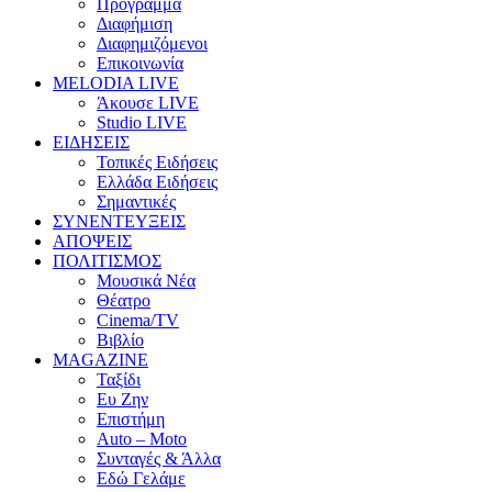
Πρόγραμμα
Διαφήμιση
Διαφημιζόμενοι
Επικοινωνία
MELODIA LIVE
Άκουσε LIVE
Studio LIVE
ΕΙΔΗΣΕΙΣ
Τοπικές Ειδήσεις
Ελλάδα Ειδήσεις
Σημαντικές
ΣΥΝΕΝΤΕΥΞΕΙΣ
ΑΠΟΨΕΙΣ
ΠΟΛΙΤΙΣΜΟΣ
Μουσικά Νέα
Θέατρο
Cinema/TV
Βιβλίο
MAGAZINE
Ταξίδι
Ευ Ζην
Επιστήμη
Auto – Moto
Συνταγές & Άλλα
Εδώ Γελάμε