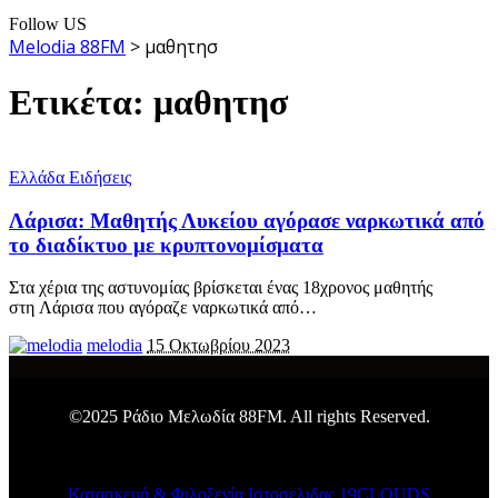
Follow US
Melodia 88FM
>
μαθητησ
Ετικέτα:
μαθητησ
Ελλάδα Ειδήσεις
Λάρισα: Μαθητής Λυκείου αγόρασε ναρκωτικά από
το διαδίκτυο με κρυπτονομίσματα
Στα χέρια της αστυνομίας βρίσκεται ένας 18χρονος μαθητής
στη Λάρισα που αγόραζε ναρκωτικά από
…
melodia
15 Οκτωβρίου 2023
©2025 Ράδιο Μελωδία 88FM. All rights Reserved.
Κατασκευή & Φιλοξενία Ιστοσελιδας 19CLOUDS