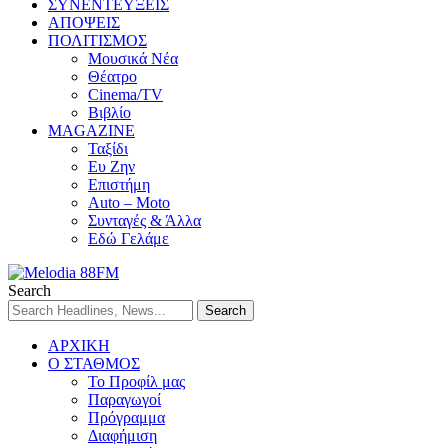
ΣΥΝΕΝΤΕΥΞΕΙΣ
ΑΠΟΨΕΙΣ
ΠΟΛΙΤΙΣΜΟΣ
Μουσικά Νέα
Θέατρο
Cinema/TV
Βιβλίο
MAGAZINE
Ταξίδι
Ευ Ζην
Επιστήμη
Auto – Moto
Συνταγές & Άλλα
Εδώ Γελάμε
Search
ΑΡΧΙΚΗ
Ο ΣΤΑΘΜΟΣ
Το Προφίλ μας
Παραγωγοί
Πρόγραμμα
Διαφήμιση