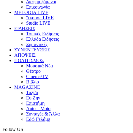
Διαφημιζόμενοι
Επικοινωνία
MELODIA LIVE
Άκουσε LIVE
Studio LIVE
ΕΙΔΗΣΕΙΣ
Τοπικές Ειδήσεις
Ελλάδα Ειδήσεις
Σημαντικές
ΣΥΝΕΝΤΕΥΞΕΙΣ
ΑΠΟΨΕΙΣ
ΠΟΛΙΤΙΣΜΟΣ
Μουσικά Νέα
Θέατρο
Cinema/TV
Βιβλίο
MAGAZINE
Ταξίδι
Ευ Ζην
Επιστήμη
Auto – Moto
Συνταγές & Άλλα
Εδώ Γελάμε
Follow US