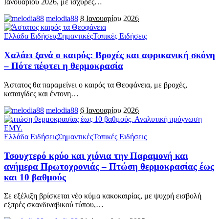
Ιανουαρίου 2026, με ισχυρές
…
melodia88
8 Ιανουαρίου 2026
Ελλάδα Ειδήσεις
Σημαντικές
Τοπικές Ειδήσεις
Χαλάει ξανά ο καιρός: Βροχές και αφρικανική σκόνη
– Πότε πέφτει η θερμοκρασία
Άστατος θα παραμείνει ο καιρός τα Θεοφάνεια, με βροχές,
καταιγίδες και έντονη
…
melodia88
6 Ιανουαρίου 2026
Ελλάδα Ειδήσεις
Σημαντικές
Τοπικές Ειδήσεις
Τσουχτερό κρύο και χιόνια την Παραμονή και
ανήμερα Πρωτοχρονιάς – Πτώση θερμοκρασίας έως
και 10 βαθμούς
Σε εξέλιξη βρίσκεται νέο κύμα κακοκαιρίας, με ψυχρή εισβολή
εξπρές σκανδιναβικού τύπου,
…