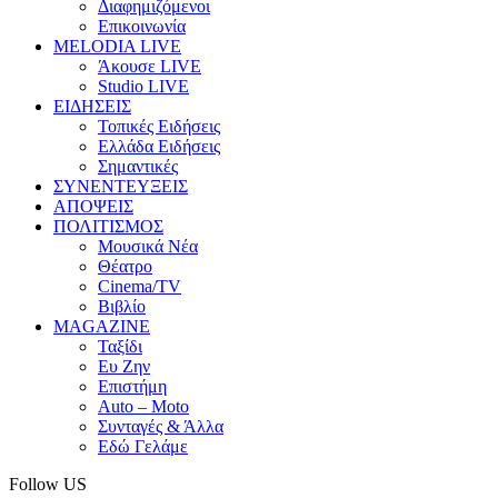
Διαφημιζόμενοι
Επικοινωνία
MELODIA LIVE
Άκουσε LIVE
Studio LIVE
ΕΙΔΗΣΕΙΣ
Τοπικές Ειδήσεις
Ελλάδα Ειδήσεις
Σημαντικές
ΣΥΝΕΝΤΕΥΞΕΙΣ
ΑΠΟΨΕΙΣ
ΠΟΛΙΤΙΣΜΟΣ
Μουσικά Νέα
Θέατρο
Cinema/TV
Βιβλίο
MAGAZINE
Ταξίδι
Ευ Ζην
Επιστήμη
Auto – Moto
Συνταγές & Άλλα
Εδώ Γελάμε
Follow US