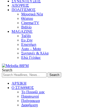
ΣΥΝΕΝΤΕΥΞΕΙΣ
ΑΠΟΨΕΙΣ
ΠΟΛΙΤΙΣΜΟΣ
Μουσικά Νέα
Θέατρο
Cinema/TV
Βιβλίο
MAGAZINE
Ταξίδι
Ευ Ζην
Επιστήμη
Auto – Moto
Συνταγές & Άλλα
Εδώ Γελάμε
Search
ΑΡΧΙΚΗ
Ο ΣΤΑΘΜΟΣ
Το Προφίλ μας
Παραγωγοί
Πρόγραμμα
Διαφήμιση