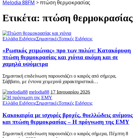
Melodia 88FM
>
πτώση θερμοκρασίας
Ετικέτα:
πτώση θερμοκρασίας
Ελλάδα Ειδήσεις
Σημαντικές
Τοπικές Ειδήσεις
«Ρωσικός χειμώνας» προ των πυλών: Κατακόρυφη
πτώση θερμοκρασίας και χιόνια ακόμη και σε
χαμηλά υψόμετρα
Σημαντική επιδείνωση παρουσιάζει ο καιρός από σήμερα,
Σάββατο, με έντονα χειμερινά χαρακτηριστικά
…
melodia88
17 Ιανουαρίου 2026
Ελλάδα Ειδήσεις
Σημαντικές
Τοπικές Ειδήσεις
Κακοκαιρία με ισχυρές βροχές, θυελλώδεις ανέμους
και πτώση θερμοκρασίας – Η πρόγνωση της ΕΜΥ
Σημαντική επιδείνωση παρουσιάζει ο καιρός σήμερα, Πέμπτη 8