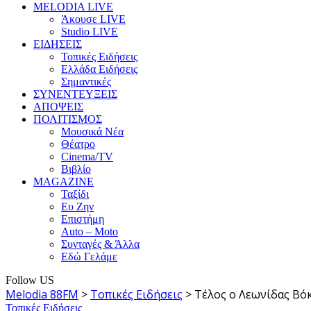
MELODIA LIVE
Άκουσε LIVE
Studio LIVE
ΕΙΔΗΣΕΙΣ
Τοπικές Ειδήσεις
Ελλάδα Ειδήσεις
Σημαντικές
ΣΥΝΕΝΤΕΥΞΕΙΣ
ΑΠΟΨΕΙΣ
ΠΟΛΙΤΙΣΜΟΣ
Μουσικά Νέα
Θέατρο
Cinema/TV
Βιβλίο
MAGAZINE
Ταξίδι
Ευ Ζην
Επιστήμη
Auto – Moto
Συνταγές & Άλλα
Εδώ Γελάμε
Follow US
Melodia 88FM
>
Τοπικές Ειδήσεις
>
Τέλος ο Λεωνίδας Βό
Τοπικές Ειδήσεις