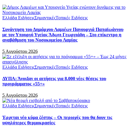
Ελλάδα Ειδήσεις
Σημαντικές
Τοπικές Ειδήσεις
Συνάντηση του Δημάρχου Λαμιέων Πανουργιά Παπαϊωάννου
με τον Υπουργό Υγείας Άδωνι Γεωργιάδη – Στο επίκεντρο η
αναβάθμιση του Νοσοκομείου Λαμίας
5 Αυγούστου 2026
Ελλάδα Ειδήσεις
Σημαντικές
Τοπικές Ειδήσεις
ΔΥΠΑ: Άνοιξαν οι αιτήσεις για 8.000 νέες θέσεις του
προγράμματος «55+»
5 Αυγούστου 2026
Ελλάδα Ειδήσεις
Σημαντικές
Τοπικές Ειδήσεις
Έρχεται νέο κύμα ζέστης – Οι περιοχές που θα δουν τις
υψηλότερες θερμοκρασίες