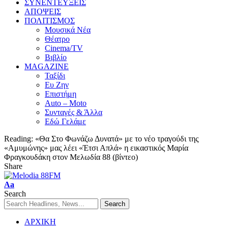
ΣΥΝΕΝΤΕΥΞΕΙΣ
ΑΠΟΨΕΙΣ
ΠΟΛΙΤΙΣΜΟΣ
Μουσικά Νέα
Θέατρο
Cinema/TV
Βιβλίο
MAGAZINE
Ταξίδι
Ευ Ζην
Επιστήμη
Auto – Moto
Συνταγές & Άλλα
Εδώ Γελάμε
Reading:
«Θα Στο Φωνάζω Δυνατά» με το νέο τραγούδι της
«Αμυμώνης» μας λέει «Έτσι Απλά» η εικαστικός Μαρία
Φραγκουδάκη στον Μελωδία 88 (βίντεο)
Share
Aa
Search
ΑΡΧΙΚΗ