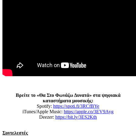
Βρείτε το «Θα Στο Φωνάζω Δυνατά» στα ψηφιακά
καταστήματα μουσικής:
Spotify:
https://spoti.fi/3RCfBYe
iTunes/Apple Music:
https://apple.co/3EV9Ayg
Deezer:
https://bit.ly/3ES2Kth
Συντελεστές