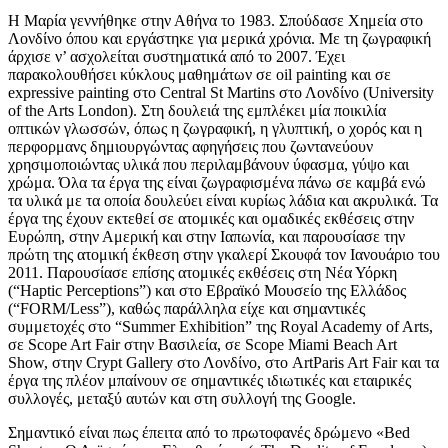
Η Μαρία γεννήθηκε στην Αθήνα το 1983. Σπούδασε Χημεία στο
Λονδίνο όπου και εργάστηκε για μερικά χρόνια. Με τη ζωγραφική
άρχισε ν’ ασχολείται συστηματικά από το 2007. Έχει
παρακολουθήσει κύκλους μαθημάτων σε oil painting και σε
expressive painting στο Central St Martins στο Λονδίνο (University
of the Arts London). Στη δουλειά της εμπλέκει μία ποικιλία
οπτικών γλωσσών, όπως η ζωγραφική, η γλυπτική, ο χορός και η
περφορμανς δημιουργώντας αφηγήσεις που ζωντανεύουν
χρησιμοποιώντας υλικά που περιλαμβάνουν ύφασμα, γύψο και
χρώμα. Όλα τα έργα της είναι ζωγραφισμένα πάνω σε καμβά ενώ
τα υλικά με τα οποία δουλεύει είναι κυρίως λάδια και ακρυλικά. Τα
έργα της έχουν εκτεθεί σε ατομικές και ομαδικές εκθέσεις στην
Ευρώπη, στην Αμερική και στην Ιαπωνία, και παρουσίασε την
πρώτη της ατομική έκθεση στην γκαλερί Σκουφά τον Ιανουάριο του
2011. Παρουσίασε επίσης ατομικές εκθέσεις στη Νέα Υόρκη
(“Haptic Perceptions”) και στο Εβραϊκό Μουσείο της Ελλάδος
(“FORM/Less”), καθώς παράλληλα είχε και σημαντικές
συμμετοχές στο “Summer Exhibition” της Royal Academy of Arts,
σε Scope Art Fair στην Βασιλεία, σε Scope Miami Beach Art
Show, στην Crypt Gallery στο Λονδίνο, στο ArtParis Art Fair και τα
έργα της πλέον μπαίνουν σε σημαντικές ιδιωτικές και εταιρικές
συλλογές, μεταξύ αυτών και στη συλλογή της Google.
Σημαντικό είναι πως έπειτα από το πρωτοφανές δρώμενο «Bed