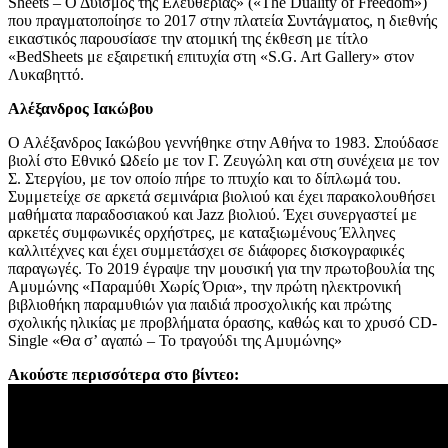
Sheets – Ο Δυϊσμός της Ελευθερίας» («The Duality of Freedom»)
που πραγματοποίησε το 2017 στην πλατεία Συντάγματος, η διεθνής
εικαστικός παρουσίασε την ατομική της έκθεση με τίτλο
«BedSheets με εξαιρετική επιτυχία στη «S.G. Art Gallery» στον
Λυκαβηττό.
Αλέξανδρος Ιακώβου
Ο Αλέξανδρος Ιακώβου γεννήθηκε στην Αθήνα το 1983. Σπούδασε
βιολί στο Εθνικό Ωδείο με τον Γ. Ζευγώλη και στη συνέχεια με τον
Σ. Στεργίου, με τον οποίο πήρε το πτυχίο και το δίπλωμά του.
Συμμετείχε σε αρκετά σεμινάρια βιολιού και έχει παρακολουθήσει
μαθήματα παραδοσιακού και Jazz βιολιού. Έχει συνεργαστεί με
αρκετές συμφωνικές ορχήστρες, με καταξιωμένους Έλληνες
καλλιτέχνες και έχει συμμετάσχει σε διάφορες δισκογραφικές
παραγωγές. Το 2019 έγραψε την μουσική για την πρωτοβουλία της
Αμυμώνης «Παραμύθι Χωρίς Όρια», την πρώτη ηλεκτρονική
βιβλιοθήκη παραμυθιών για παιδιά προσχολικής και πρώτης
σχολικής ηλικίας με προβλήματα όρασης, καθώς και το χρυσό CD-
Single «Θα σ’ αγαπώ – Το τραγούδι της Αμυμώνης»
Ακούστε περισσότερα στο βίντεο: