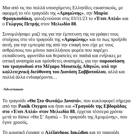
Μια από τις πιο πολλά υποσχόμενες Ελληνίδες εικαστικούς, με
αφορμή το νέο τραγούδι της
«Αμυμώνης»
, την
Μαρία
Φραγκουδάκη
, φιλοξενούσαν στις 03/11/23 το
«Έτσι Απλά»
και
ο
Γιώργος Πετρής
στον
Μελωδία 88
.
Συνομιλήσαμε μαζί της για την έμπνευση της να γράψει τους
στοίχους στο νέο τραγούδι της
«Αμυμώνης»
και το πως προήλθε
αυτή, για την εμπειρία της από την επαφή που είχε με τους
ανθρώπους του μόνου πανελλήνιου φορέα που παρέχει
εκπαίδευση, φροντίδα και θεραπείες σε παιδιά και ενήλικες με
οπτική αναπηρία και πρόσθετες αναπηρίες, για την
παρουσίαση
του τραγουδιού στο Μέγαρο Μουσικής Αθηνών, υπό την
καλλιτεχνική διεύθυνση του Διονύση Σαββοπούλου
, αλλά και
πολλά άλλα ενδιαφέροντα…
-Advertisment-
Το τραγούδι
«Θα Στο Φωνάζω Δυνατά»
, που κυκλοφορεί σήμερα
από την
Panik Oxygen
και ήταν και
«Τραγούδι της Εβδομάδας
στο «Έτσι Απλά» στον Μελωδία 88
, έρχεται τέσσερα χρόνια
μετά το δίσκο «Θα Σ’ Αγαπώ – Το τραγούδι της Αμυμώνης», που
έγινε χρυσός.
Τη μουσική έγραψε ο
Αλέξανδρος Ιακώβου
και το τραγούδι