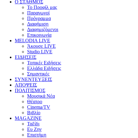
Ο ΣΤΑΘΜΟΣ
Το Προφίλ μας
Παραγωγοί
Πρόγραμμα
Διαφήμιση
Διαφημιζόμενοι
Επικοινωνία
MELODIA LIVE
Άκουσε LIVE
Studio LIVE
ΕΙΔΗΣΕΙΣ
Τοπικές Ειδήσεις
Ελλάδα Ειδήσεις
Σημαντικές
ΣΥΝΕΝΤΕΥΞΕΙΣ
ΑΠΟΨΕΙΣ
ΠΟΛΙΤΙΣΜΟΣ
Μουσικά Νέα
Θέατρο
Cinema/TV
Βιβλίο
MAGAZINE
Ταξίδι
Ευ Ζην
Επιστήμη