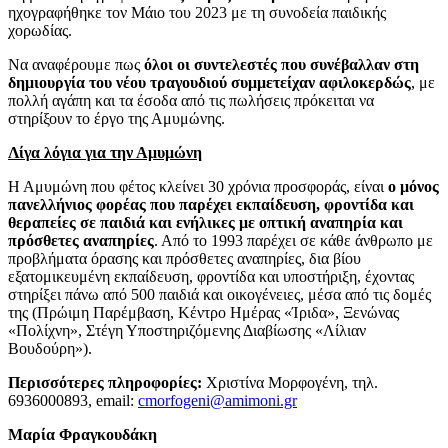
ηχογραφήθηκε τον Μάιο του 2023 με τη συνοδεία παιδικής
χορωδίας.
Να αναφέρουμε πως
όλοι οι συντελεστές που συνέβαλλαν στη
δημιουργία του νέου τραγουδιού συμμετείχαν αφιλοκερδώς
, με
πολλή αγάπη και τα έσοδα από τις πωλήσεις πρόκειται να
στηρίξουν το έργο της Αμυμώνης.
Λίγα λόγια για την Αμυμώνη
Η Αμυμώνη που φέτος κλείνει 30 χρόνια προσφοράς, είναι
ο μόνος
πανελλήνιος φορέας που παρέχει εκπαίδευση, φροντίδα και
θεραπείες σε παιδιά και ενήλικες με οπτική αναπηρία και
πρόσθετες αναπηρίες
. Από το 1993 παρέχει σε κάθε άνθρωπο με
προβλήματα όρασης και πρόσθετες αναπηρίες, δια βίου
εξατομικευμένη εκπαίδευση, φροντίδα και υποστήριξη, έχοντας
στηρίξει πάνω από 500 παιδιά και οικογένειες, μέσα από τις δομές
της (Πρώιμη Παρέμβαση, Κέντρο Ημέρας «Ίριδα», Ξενώνας
«Πολίχνη», Στέγη Υποστηριζόμενης Διαβίωσης «Λίλιαν
Βουδούρη»).
Περισσότερες πληροφορίες:
Χριστίνα Μορφογένη, τηλ.
6936000893, email:
cmorfogeni@amimoni.gr
Μαρία Φραγκουδάκη