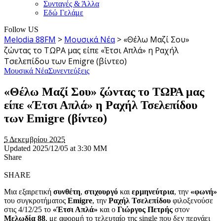
Συνταγές & Άλλα
Εδώ Γελάμε
Follow US
Melodia 88FM
>
Μουσικά Νέα
>
«Θέλω Μαζί Σου»
ζώντας το ΤΩΡΑ μας είπε «Έτσι Απλά» η Ραχήλ
Τσελεπίδου των Emigre (βίντεο)
Μουσικά Νέα
Συνεντεύξεις
«Θέλω Μαζί Σου» ζώντας το ΤΩΡΑ μας
είπε «Έτσι Απλά» η Ραχήλ Τσελεπίδου
των Emigre (βίντεο)
5 Δεκεμβρίου 2025
Updated 2025/12/05 at 3:30 ΜΜ
Share
SHARE
Μια εξαιρετική
συνθέτη
,
στιχουργό
και
ερμηνεύτρια
, την
«φωνή»
του συγκροτήματος
Emigre
, την
Ραχήλ Τσελεπίδου
φιλοξενούσε
στις 4/12/25 το
«Έτσι Απλά»
και ο
Γιώργος Πετρής
στον
Μελωδία 88
, με αφορμή το τελευταίο της single που δεν περνάει