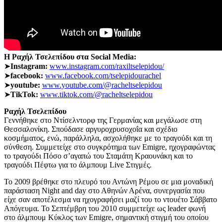
Η Ραχήλ Τσελεπίδου στα Social Media:
➤
Instagram:
www.instagram.com/raxiltselepidou/
➤
facebook:
www.facebook.com/tselepidourachel
➤
youtube:
www.youtube.com/@racheltselepidou
➤
TikTok:
www.tiktok.com/@racheltselepidou
Ραχήλ Τσελεπίδου
Γεννήθηκε στο Ντίσελντορφ της Γερμανίας και μεγάλωσε στη
Θεσσαλονίκη. Σπούδασε αργυροχρυσοχοΐα και σχέδιο
κοσμήματος, ενώ, παράλληλα, ασχολήθηκε με το τραγούδι και τη
σύνθεση. Συμμετείχε στο συγκρότημα των Emigre, ηχογραφώντας
το τραγούδι Πόσο σ’αγαπώ του Σταμάτη Κραουνάκη και το
τραγούδι Πέφτω για το άλμπουμ Live Στιγμές.
Το 2009 βρέθηκε στο πλευρό του Αντώνη Ρέμου σε μια μοναδική
παράσταση Night and day στο Αθηνών Αρένα, συνεργασία που
είχε σαν αποτέλεσμα να ηχογραφήσει μαζί του το ντουέτο Σάββατο
Απόγευμα. To Σεπτέμβρη του 2010 συμμετείχε ως leader φωνή
στο άλμπουμ Κύκλος των Εmigre, σημαντική στιγμή του οποίου