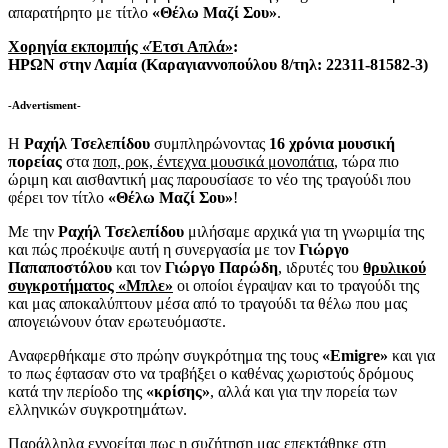
απαρατήρητο με τίτλο
«Θέλω Μαζί Σου»
.
Χορηγία εκπομπής «Έτσι Απλά»
:
ΗΡΩΝ στην Λαμία (Καραγιαννοπούλου 8/τηλ: 22311-81582-3)
-Advertisment-
Η
Ραχήλ Τσελεπίδου
συμπληρώνοντας
16 χρόνια μουσική
πορείας
στα
ποπ, ροκ, έντεχνα μουσικά μονοπάτια
, τώρα πιο
ώριμη και αισθαντική μας παρουσίασε το νέο της τραγούδι που
φέρει τον τίτλο
«Θέλω Μαζί Σου»
!
Με την
Ραχήλ Τσελεπίδου
μιλήσαμε αρχικά για τη γνωριμία της
και πώς προέκυψε αυτή η συνεργασία με τον
Γιώργο
Παπαποστόλου
και τον
Γιώργο Παρώδη
, ιδρυτές του
θρυλικού
συγκροτήματος «Μπλε»
οι οποίοι έγραψαν και το τραγούδι της
και μας αποκαλύπτουν μέσα από το τραγούδι τα θέλω που μας
απογειώνουν όταν ερωτευόμαστε.
Αναφερθήκαμε στο πρώην συγκρότημα της τους
«Emigre»
και για
το πως έφτασαν στο να τραβήξει ο καθένας χωριστούς δρόμους
κατά την περίοδο της
«κρίσης»
, αλλά και για την πορεία των
ελληνικών συγκροτημάτων.
Παράλληλα εννοείται πως η συζήτηση μας επεκτάθηκε στη