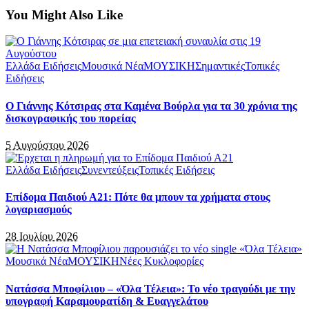
You Might Also Like
Ελλάδα Ειδήσεις
Μουσικά Νέα
ΜΟΥΣΙΚΗ
Σημαντικές
Τοπικές
Ειδήσεις
Ο Γιάννης Κότσιρας στα Καμένα Βούρλα για τα 30 χρόνια της
δισκογραφικής του πορείας
5 Αυγούστου 2026
Ελλάδα Ειδήσεις
Συνεντεύξεις
Τοπικές Ειδήσεις
Επίδομα Παιδιού Α21: Πότε θα μπουν τα χρήματα στους
λογαριασμούς
28 Ιουλίου 2026
Μουσικά Νέα
ΜΟΥΣΙΚΗ
Νέες Κυκλοφορίες
Νατάσσα Μποφίλιου – «Όλα Τέλεια»: Το νέο τραγούδι με την
υπογραφή Καραμουρατίδη & Ευαγγελάτου