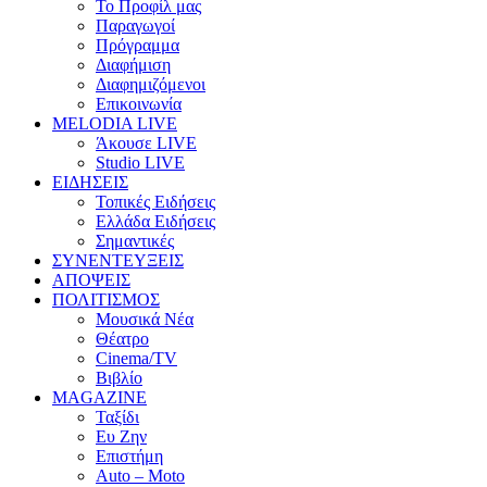
Το Προφίλ μας
Παραγωγοί
Πρόγραμμα
Διαφήμιση
Διαφημιζόμενοι
Επικοινωνία
MELODIA LIVE
Άκουσε LIVE
Studio LIVE
ΕΙΔΗΣΕΙΣ
Τοπικές Ειδήσεις
Ελλάδα Ειδήσεις
Σημαντικές
ΣΥΝΕΝΤΕΥΞΕΙΣ
ΑΠΟΨΕΙΣ
ΠΟΛΙΤΙΣΜΟΣ
Μουσικά Νέα
Θέατρο
Cinema/TV
Βιβλίο
MAGAZINE
Ταξίδι
Ευ Ζην
Επιστήμη
Auto – Moto