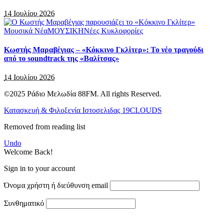
14 Ιουλίου 2026
Μουσικά Νέα
ΜΟΥΣΙΚΗ
Νέες Κυκλοφορίες
Κωστής Μαραβέγιας – «Κόκκινο Γκλίτερ»: Το νέο τραγούδι
από το soundtrack της «Βαλίτσας»
14 Ιουλίου 2026
©2025 Ράδιο Μελωδία 88FM. All rights Reserved.
Κατασκευή & Φιλοξενία Ιστοσελιδας 19CLOUDS
Removed from reading list
Undo
Welcome Back!
Sign in to your account
Όνομα χρήστη ή διεύθυνση email
Συνθηματικό