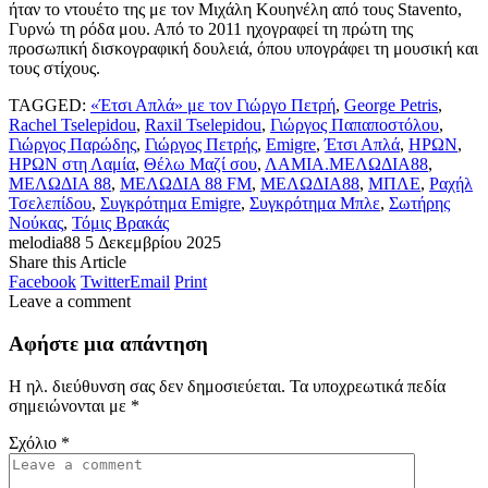
ήταν το ντουέτο της με τον Μιχάλη Κουηνέλη από τους Stavento,
Γυρνώ τη ρόδα μου. Από το 2011 ηχογραφεί τη πρώτη της
προσωπική δισκογραφική δουλειά, όπου υπογράφει τη μουσική και
τους στίχους.
TAGGED:
«Έτσι Απλά» με τον Γιώργο Πετρή
,
George Petris
,
Rachel Tselepidou
,
Raxil Tselepidou
,
Γιώργος Παπαποστόλου
,
Γιώργος Παρώδης
,
Γιώργος Πετρής
,
Εmigre
,
Έτσι Απλά
,
ΗΡΩΝ
,
ΗΡΩΝ στη Λαμία
,
Θέλω Μαζί σου
,
ΛΑΜΙΑ.ΜΕΛΩΔΙΑ88
,
ΜΕΛΩΔΙΑ 88
,
ΜΕΛΩΔΙΑ 88 FM
,
ΜΕΛΩΔΙΑ88
,
ΜΠΛΕ
,
Ραχήλ
Τσελεπίδου
,
Συγκρότημα Εmigre
,
Συγκρότημα Μπλε
,
Σωτήρης
Νούκας
,
Τόμις Βρακάς
melodia88
5 Δεκεμβρίου 2025
Share this Article
Facebook
Twitter
Email
Print
Leave a comment
Αφήστε μια απάντηση
Η ηλ. διεύθυνση σας δεν δημοσιεύεται.
Τα υποχρεωτικά πεδία
σημειώνονται με
*
Σχόλιο
*