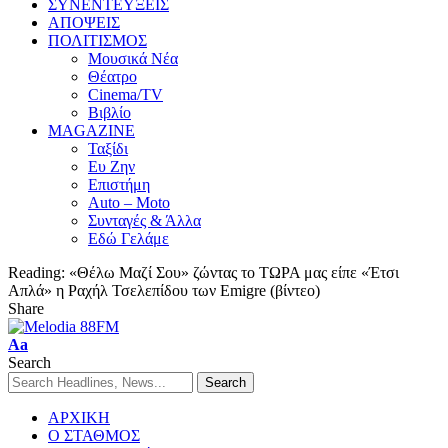
ΣΥΝΕΝΤΕΥΞΕΙΣ
ΑΠΟΨΕΙΣ
ΠΟΛΙΤΙΣΜΟΣ
Μουσικά Νέα
Θέατρο
Cinema/TV
Βιβλίο
MAGAZINE
Ταξίδι
Ευ Ζην
Επιστήμη
Auto – Moto
Συνταγές & Άλλα
Εδώ Γελάμε
Reading:
«Θέλω Μαζί Σου» ζώντας το ΤΩΡΑ μας είπε «Έτσι
Απλά» η Ραχήλ Τσελεπίδου των Emigre (βίντεο)
Share
Aa
Search
ΑΡΧΙΚΗ
Ο ΣΤΑΘΜΟΣ