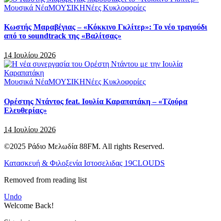
Μουσικά Νέα
ΜΟΥΣΙΚΗ
Νέες Κυκλοφορίες
Κωστής Μαραβέγιας – «Κόκκινο Γκλίτερ»: Το νέο τραγούδι
από το soundtrack της «Βαλίτσας»
14 Ιουλίου 2026
Μουσικά Νέα
ΜΟΥΣΙΚΗ
Νέες Κυκλοφορίες
Ορέστης Ντάντος feat. Ιουλία Καραπατάκη – «Τζούρα
Ελευθερίας»
14 Ιουλίου 2026
©2025 Ράδιο Μελωδία 88FM. All rights Reserved.
Κατασκευή & Φιλοξενία Ιστοσελιδας 19CLOUDS
Removed from reading list
Undo
Welcome Back!