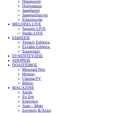
Παραγωγοί
Πρόγραμμα
Διαφήμιση
Διαφημιζόμενοι
Επικοινωνία
MELODIA LIVE
Άκουσε LIVE
Studio LIVE
ΕΙΔΗΣΕΙΣ
Τοπικές Ειδήσεις
Ελλάδα Ειδήσεις
Σημαντικές
ΣΥΝΕΝΤΕΥΞΕΙΣ
ΑΠΟΨΕΙΣ
ΠΟΛΙΤΙΣΜΟΣ
Μουσικά Νέα
Θέατρο
Cinema/TV
Βιβλίο
MAGAZINE
Ταξίδι
Ευ Ζην
Επιστήμη
Auto – Moto
Συνταγές & Άλλα