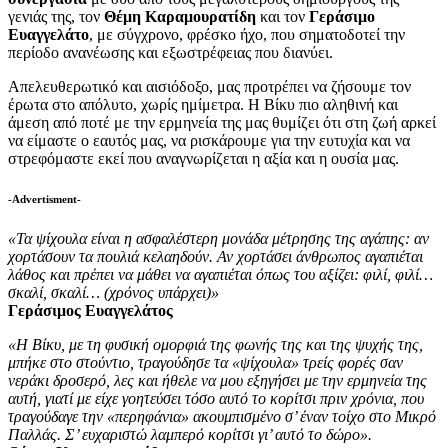
γενιάς της, τον
Θέμη Καραμουρατίδη
και τον
Γεράσιμο
Ευαγγελάτο
, με σύγχρονο, φρέσκο ήχο, που σηματοδοτεί την
περίοδο ανανέωσης και εξωστρέφειας που διανύει.
Απελευθερωτικό και αισιόδοξο, μας προτρέπει να ζήσουμε τον
έρωτα στο απόλυτο, χωρίς ημίμετρα. Η Βίκυ πιο αληθινή και
άμεση από ποτέ με την ερμηνεία της μας θυμίζει ότι στη ζωή αρκεί
να είμαστε ο εαυτός μας, να ρισκάρουμε για την ευτυχία και να
στρεφόμαστε εκεί που αναγνωρίζεται η αξία και η ουσία μας.
-Advertisment-
«Τα ψίχουλα είναι η ασφαλέστερη μονάδα μέτρησης της αγάπης: αν
χορτάσουν τα πουλιά κελαηδούν. Αν χορτάσει άνθρωπος αγαπιέται
λάθος και πρέπει να μάθει να αγαπιέται όπως του αξίζει: φιλί, φιλί…
σκαλί, σκαλί… (χρόνος υπάρχει)»
Γεράσιμος Ευαγγελάτος
«Η Βίκυ, με τη φυσική ομορφιά της φωνής της και της ψυχής της,
μπήκε στο στούντιο, τραγούδησε τα «ψίχουλα» τρείς φορές σαν
νεράκι δροσερό, λες και ήθελε να μου εξηγήσει με την ερμηνεία της
αυτή, γιατί με είχε γοητεύσει τόσο αυτό το κορίτσι πριν χρόνια, που
τραγούδαγε την «περηφάνια» ακουμπισμένο σ’ έναν τοίχο στο Μικρό
Παλλάς. Σ’ ευχαριστώ λαμπερό κορίτσι γι’ αυτό το δώρο».