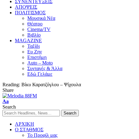
ΣΥΝΕΝΤΕΥΞΕΙΣ
ΑΠΟΨΕΙΣ
ΠΟΛΙΤΙΣΜΟΣ
Μουσικά Νέα
Θέατρο
Cinema/TV
Βιβλίο
MAGAZINE
Ταξίδι
Ευ Ζην
Επιστήμη
Auto – Moto
Συνταγές & Άλλα
Εδώ Γελάμε
Reading:
Βίκυ Καρατζόγλου – Ψίχουλα
Share
Aa
Search
ΑΡΧΙΚΗ
Ο ΣΤΑΘΜΟΣ
Το Προφίλ μας