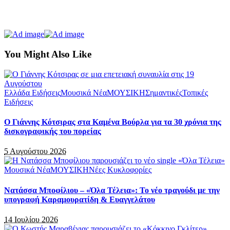
You Might Also Like
Ελλάδα Ειδήσεις
Μουσικά Νέα
ΜΟΥΣΙΚΗ
Σημαντικές
Τοπικές
Ειδήσεις
Ο Γιάννης Κότσιρας στα Καμένα Βούρλα για τα 30 χρόνια της
δισκογραφικής του πορείας
5 Αυγούστου 2026
Μουσικά Νέα
ΜΟΥΣΙΚΗ
Νέες Κυκλοφορίες
Νατάσσα Μποφίλιου – «Όλα Τέλεια»: Το νέο τραγούδι με την
υπογραφή Καραμουρατίδη & Ευαγγελάτου
14 Ιουλίου 2026