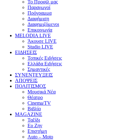
Το Προφίλ μας
Παραγωγοί
Πρόγραμμα
Διαφήμιση
Διαφημιζόμενοι
Επικοινωνία
MELODIA LIVE
Άκουσε LIVE
Studio LIVE
ΕΙΔΗΣΕΙΣ
Τοπικές Ειδήσεις
Ελλάδα Ειδήσεις
Σημαντικές
ΣΥΝΕΝΤΕΥΞΕΙΣ
ΑΠΟΨΕΙΣ
ΠΟΛΙΤΙΣΜΟΣ
Μουσικά Νέα
Θέατρο
Cinema/TV
Βιβλίο
MAGAZINE
Ταξίδι
Ευ Ζην
Επιστήμη
Auto – Moto