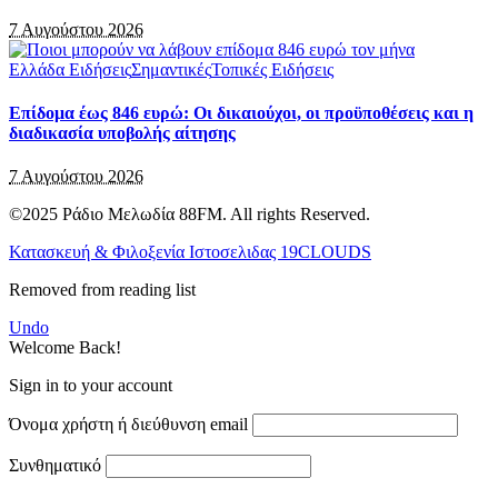
7 Αυγούστου 2026
Ελλάδα Ειδήσεις
Σημαντικές
Τοπικές Ειδήσεις
Επίδομα έως 846 ευρώ: Οι δικαιούχοι, οι προϋποθέσεις και η
διαδικασία υποβολής αίτησης
7 Αυγούστου 2026
©2025 Ράδιο Μελωδία 88FM. All rights Reserved.
Κατασκευή & Φιλοξενία Ιστοσελιδας 19CLOUDS
Removed from reading list
Undo
Welcome Back!
Sign in to your account
Όνομα χρήστη ή διεύθυνση email
Συνθηματικό