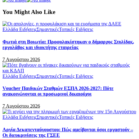
You Might Also Like
Ελλάδα Ειδήσεις
Σημαντικές
Τοπικές Ειδήσεις
Φωτιά στη Βοιωτία: Προφυλακίστηκαν ο δήμαρχος Στυλίδας,
εργολάβος και ιδιοκτήτης εταιρείας
7 Αυγούστου 2026
Ελλάδα Ειδήσεις
Σημαντικές
Τοπικές Ειδήσεις
Voucher Παιδικών Σταθμών ΕΣΠΑ 2026-2027: Πότε
ανακοινώνονται οι προσωρινοί δικαιούχοι
7 Αυγούστου 2026
Ελλάδα Ειδήσεις
Σημαντικές
Τοπικές Ειδήσεις
Αργία Δεκαπενταύγουστου: Πώς αμείβονται όσοι εργαστούν –
Οι διευκρινίσεις της ΓΣΕΕ