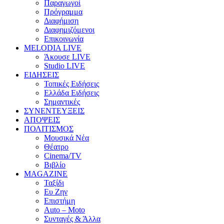
Παραγωγοί
Πρόγραμμα
Διαφήμιση
Διαφημιζόμενοι
Επικοινωνία
MELODIA LIVE
Άκουσε LIVE
Studio LIVE
ΕΙΔΗΣΕΙΣ
Τοπικές Ειδήσεις
Ελλάδα Ειδήσεις
Σημαντικές
ΣΥΝΕΝΤΕΥΞΕΙΣ
ΑΠΟΨΕΙΣ
ΠΟΛΙΤΙΣΜΟΣ
Μουσικά Νέα
Θέατρο
Cinema/TV
Βιβλίο
MAGAZINE
Ταξίδι
Ευ Ζην
Επιστήμη
Auto – Moto
Συνταγές & Άλλα