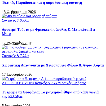
Τοπικές Παραδόσεις και η παραδοσιακή συνταγή
18 Φεβρουαρίου 2026
Συνταγές & Άλλα
Δροσερή Τούρτα με Φρέσκες Φράουλες & Μπισκότα Πτι-
Μπερ
17 Ιανουαρίου 2026
Συνταγές & Άλλα
Χωριάτικη Λαχανόπιτα με Χειροποίητο Φύλλο & Άγρια Χόρτα
17 Ιανουαρίου 2026
ΑΠΟΨΕΙΣ
ΕΥ ΖΗΝ
Συνταγές & Άλλα
Τοπικές Ειδήσεις
Τι τρώμε τα Θεοφάνια; Τα μαγειρικά έθιμα από κάθε γωνιά
της Ελλάδας
5 Ιανουαρίου 2026