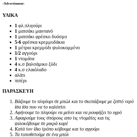
-Advertisment-
ΥΛΙΚΑ
1
φλ.πλιγούρι
1
ματσάκι μαιντανό
1
ματσάκι φρέσκο δυόσμο
5-6
φρέσκα κρεμμυδάκια
1
μέτριο κρεμμύδι ψυλοκομμένο
1/2
αγγούρι
1
ντομάτα
4
κ.σ βαλσάμικο ξύδι
4
κ.σ ελαιόλαδο
αλάτι
πιπέρι
ΠΑΡΑΣΚΕΥΗ
Βάζουμε το πλιγόυρι σε μπώλ και το σκεπάζουμε με ζεστό νερό
ίσα ίσα που να το καλύπτει
Αφήνουμε το πλιγούρι να μείνει και να ρουφήξει το υγρό
Αφαιρούμε τους σπόρους απο τις ντομάτες και τις
ψιλοκόβουμε σε μικρά καρέ
Κατά τον ίδιο τρόπο κόβουμε και το αγγούρι
Τα τοποθετούμε σε ένα μπόλ