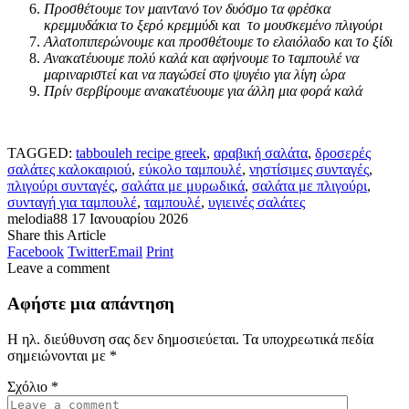
Προσθέτουμε τον μαιντανό τον δυόσμο τα φρέσκα
κρεμμυδάκια το ξερό κρεμμύδι και το μουσκεμένο πλιγούρι
Αλατοπιπερώνουμε και προσθέτουμε το ελαιόλαδο και το ξίδι
Ανακατέυουμε πολύ καλά και αφήνουμε το ταμπουλέ να
μαριναριστεί και να παγώσεί στο ψυγέιο για λίγη ώρα
Πρίν σερβίρουμε ανακατέυουμε για άλλη μια φορά καλά
TAGGED:
tabbouleh recipe greek
,
αραβική σαλάτα
,
δροσερές
σαλάτες καλοκαιριού
,
εύκολο ταμπουλέ
,
νηστίσιμες συνταγές
,
πλιγούρι συνταγές
,
σαλάτα με μυρωδικά
,
σαλάτα με πλιγούρι
,
συνταγή για ταμπουλέ
,
ταμπουλέ
,
υγιεινές σαλάτες
melodia88
17 Ιανουαρίου 2026
Share this Article
Facebook
Twitter
Email
Print
Leave a comment
Αφήστε μια απάντηση
Η ηλ. διεύθυνση σας δεν δημοσιεύεται.
Τα υποχρεωτικά πεδία
σημειώνονται με
*
Σχόλιο
*