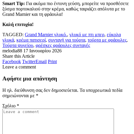
Smart
Tip
:
Για ακόμα πιο έντονη γεύση, μπορείτε να προσθέσετε
ξύσμα πορτοκαλιού στην κρέμα, καθώς ταιριάζει απόλυτα με το
Grand Marnier και τη φράουλα!
Καλή επιτυχία!
TAGGED:
Grand Marnier γλυκό.
,
γλυκό με πτι μπερ
,
εύκολα
γλυκά
,
κρέμα πατισερί
,
συνταγή για τούρτα
,
τούρτα με φράουλες
,
Τούρτα ψυγείου
,
φρέσκες φράουλες συνταγές
melodia88
17 Ιανουαρίου 2026
Share this Article
Facebook
Twitter
Email
Print
Leave a comment
Αφήστε μια απάντηση
Η ηλ. διεύθυνση σας δεν δημοσιεύεται.
Τα υποχρεωτικά πεδία
σημειώνονται με
*
Σχόλιο
*