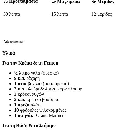
🕒 Προετοιμασία
🍳 Μαγείρεμα
🥘 Μερίδες
30 λεπτά
15 λεπτά
12 μερίδες
-Advertisment-
Υλικά
Για την Κρέμα & τη Γέμιση
½ λίτρο
γάλα (φρέσκο)
9 κ.σ.
ζάχαρη
1 στικ
βανίλια (τα σποράκια)
3 κ.σ.
αλεύρι &
4 κ.σ.
κορν φλάουρ
3
κρόκοι αυγών
2 κ.σ.
φρέσκο βούτυρο
1 πρέζα
αλάτι
10
φράουλες ψιλοκομμένες
1 σφηνάκι
Grand Marnier
Για τη Βάση & το Στήσιμο