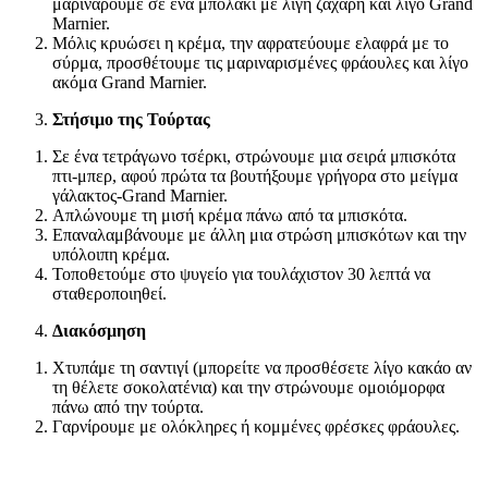
μαρινάρουμε σε ένα μπολάκι με λίγη ζάχαρη και λίγο Grand
Marnier.
Μόλις κρυώσει η κρέμα, την αφρατεύουμε ελαφρά με το
σύρμα, προσθέτουμε τις μαριναρισμένες φράουλες και λίγο
ακόμα Grand Marnier.
Στήσιμο της Τούρτας
Σε ένα τετράγωνο τσέρκι, στρώνουμε μια σειρά μπισκότα
πτι-μπερ, αφού πρώτα τα βουτήξουμε γρήγορα στο μείγμα
γάλακτος-Grand Marnier.
Απλώνουμε τη μισή κρέμα πάνω από τα μπισκότα.
Επαναλαμβάνουμε με άλλη μια στρώση μπισκότων και την
υπόλοιπη κρέμα.
Τοποθετούμε στο ψυγείο για τουλάχιστον 30 λεπτά να
σταθεροποιηθεί.
Διακόσμηση
Χτυπάμε τη σαντιγί (μπορείτε να προσθέσετε λίγο κακάο αν
τη θέλετε σοκολατένια) και την στρώνουμε ομοιόμορφα
πάνω από την τούρτα.
Γαρνίρουμε με ολόκληρες ή κομμένες φρέσκες φράουλες.