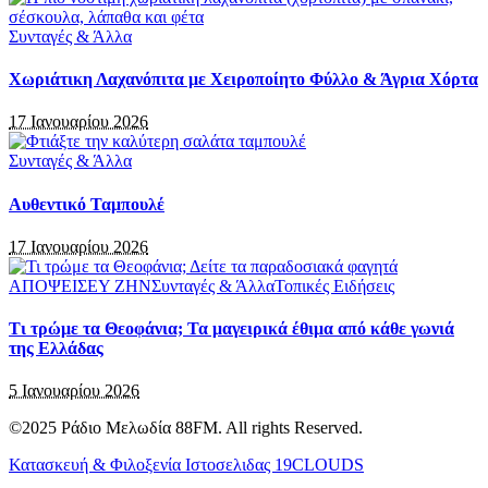
Συνταγές & Άλλα
Χωριάτικη Λαχανόπιτα με Χειροποίητο Φύλλο & Άγρια Χόρτα
17 Ιανουαρίου 2026
Συνταγές & Άλλα
Αυθεντικό Ταμπουλέ
17 Ιανουαρίου 2026
ΑΠΟΨΕΙΣ
ΕΥ ΖΗΝ
Συνταγές & Άλλα
Τοπικές Ειδήσεις
Τι τρώμε τα Θεοφάνια; Τα μαγειρικά έθιμα από κάθε γωνιά
της Ελλάδας
5 Ιανουαρίου 2026
©2025 Ράδιο Μελωδία 88FM. All rights Reserved.
Κατασκευή & Φιλοξενία Ιστοσελιδας 19CLOUDS