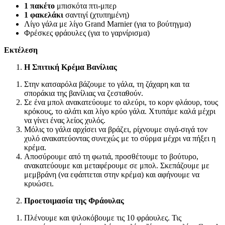
1 πακέτο
μπισκότα πτι-μπερ
1 φακελάκι
σαντιγί (χτυπημένη)
Λίγο γάλα με λίγο Grand Marnier (για το βούτηγμα)
Φρέσκες φράουλες (για το γαρνίρισμα)
Εκτέλεση
Η Σπιτική Κρέμα Βανίλιας
Στην κατσαρόλα βάζουμε το γάλα, τη ζάχαρη και τα
σποράκια της βανίλιας να ζεσταθούν.
Σε ένα μπολ ανακατεύουμε το αλεύρι, το κορν φλάουρ, τους
κρόκους, το αλάτι και λίγο κρύο γάλα. Χτυπάμε καλά μέχρι
να γίνει ένας λείος χυλός.
Μόλις το γάλα αρχίσει να βράζει, ρίχνουμε σιγά-σιγά τον
χυλό ανακατεύοντας συνεχώς με το σύρμα μέχρι να πήξει η
κρέμα.
Αποσύρουμε από τη φωτιά, προσθέτουμε το βούτυρο,
ανακατεύουμε και μεταφέρουμε σε μπολ. Σκεπάζουμε με
μεμβράνη (να εφάπτεται στην κρέμα) και αφήνουμε να
κρυώσει.
Προετοιμασία της Φράουλας
Πλένουμε και ψιλοκόβουμε τις 10 φράουλες. Τις