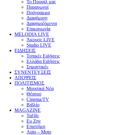
Το Προφίλ μας
Παραγωγοί
Πρόγραμμα
Διαφήμιση
Διαφημιζόμενοι
Επικοινωνία
MELODIA LIVE
Άκουσε LIVE
Studio LIVE
ΕΙΔΗΣΕΙΣ
Τοπικές Ειδήσεις
Ελλάδα Ειδήσεις
Σημαντικές
ΣΥΝΕΝΤΕΥΞΕΙΣ
ΑΠΟΨΕΙΣ
ΠΟΛΙΤΙΣΜΟΣ
Μουσικά Νέα
Θέατρο
Cinema/TV
Βιβλίο
MAGAZINE
Ταξίδι
Ευ Ζην
Επιστήμη
Auto – Moto