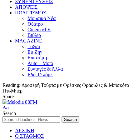
ΣΥΝΕΝΤΕΥΞΕΙΣ
ΑΠΟΨΕΙΣ
ΠΟΛΙΤΙΣΜΟΣ
Μουσικά Νέα
Θέατρο
Cinema/TV
Βιβλίο
MAGAZINE
Ταξίδι
Ευ Ζην
Επιστήμη
Auto – Moto
Συνταγές & Άλλα
Εδώ Γελάμε
Reading:
Δροσερή Τούρτα με Φρέσκες Φράουλες & Μπισκότα
Πτι-Μπερ
Share
Aa
Search
ΑΡΧΙΚΗ
Ο ΣΤΑΘΜΟΣ