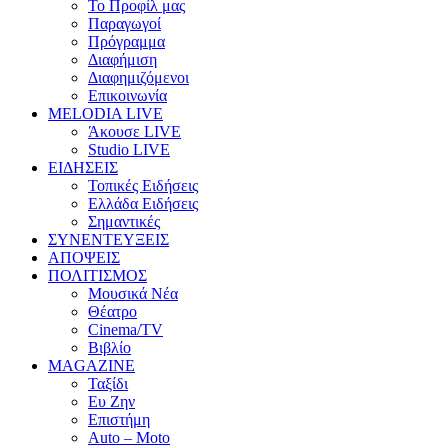
Το Προφίλ μας
Παραγωγοί
Πρόγραμμα
Διαφήμιση
Διαφημιζόμενοι
Επικοινωνία
MELODIA LIVE
Άκουσε LIVE
Studio LIVE
ΕΙΔΗΣΕΙΣ
Τοπικές Ειδήσεις
Ελλάδα Ειδήσεις
Σημαντικές
ΣΥΝΕΝΤΕΥΞΕΙΣ
ΑΠΟΨΕΙΣ
ΠΟΛΙΤΙΣΜΟΣ
Μουσικά Νέα
Θέατρο
Cinema/TV
Βιβλίο
MAGAZINE
Ταξίδι
Ευ Ζην
Επιστήμη
Auto – Moto