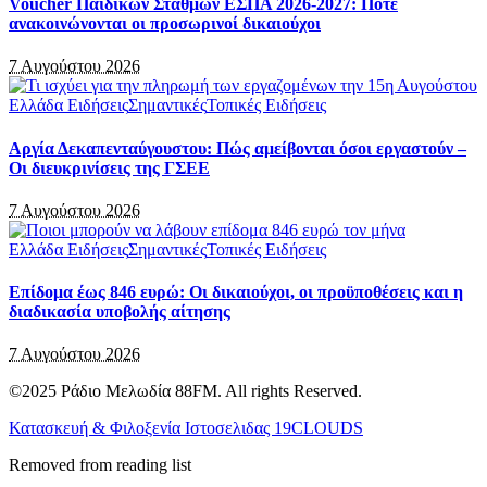
Voucher Παιδικών Σταθμών ΕΣΠΑ 2026-2027: Πότε
ανακοινώνονται οι προσωρινοί δικαιούχοι
7 Αυγούστου 2026
Ελλάδα Ειδήσεις
Σημαντικές
Τοπικές Ειδήσεις
Αργία Δεκαπενταύγουστου: Πώς αμείβονται όσοι εργαστούν –
Οι διευκρινίσεις της ΓΣΕΕ
7 Αυγούστου 2026
Ελλάδα Ειδήσεις
Σημαντικές
Τοπικές Ειδήσεις
Επίδομα έως 846 ευρώ: Οι δικαιούχοι, οι προϋποθέσεις και η
διαδικασία υποβολής αίτησης
7 Αυγούστου 2026
©2025 Ράδιο Μελωδία 88FM. All rights Reserved.
Κατασκευή & Φιλοξενία Ιστοσελιδας 19CLOUDS
Removed from reading list