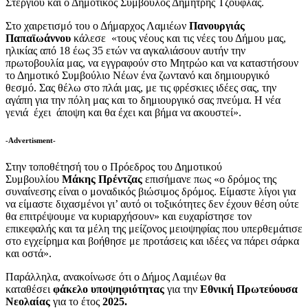
Στεργίου και ο Δημοτικός Σύμβουλος Δημήτρης Τζούφλας.
Στο χαιρετισμό του ο Δήμαρχος Λαμιέων
Πανουργιάς
Παπαϊωάννου
κάλεσε «τους νέους και τις νέες του Δήμου μας,
ηλικίας από 18 έως 35 ετών να αγκαλιάσουν αυτήν την
πρωτοβουλία μας, να εγγραφούν στο Μητρώο και να καταστήσουν
το Δημοτικό Συμβούλιο Νέων ένα ζωντανό και δημιουργικό
θεσμό. Σας θέλω στο πλάι μας, με τις φρέσκιες ιδέες σας, την
αγάπη για την πόλη μας και το δημιουργικό σας πνεύμα. Η νέα
γενιά έχει άποψη και θα έχει και βήμα να ακουστεί».
-Advertisment-
Στην τοποθέτησή του ο Πρόεδρος του Δημοτικού
Συμβουλίου
Μάκης Πρέντζας
επισήμανε πως «ο δρόμος της
συναίνεσης είναι ο μοναδικός βιώσιμος δρόμος. Είμαστε λίγοι για
να είμαστε διχασμένοι γι’ αυτό οι τοξικότητες δεν έχουν θέση ούτε
θα επιτρέψουμε να κυριαρχήσουν» και ευχαρίστησε τον
επικεφαλής και τα μέλη της μείζονος μειοψηφίας που υπερθεμάτισε
στο εγχείρημα και βοήθησε με προτάσεις και ιδέες να πάρει σάρκα
και οστά».
Παράλληλα, ανακοίνωσε ότι ο Δήμος Λαμιέων θα
καταθέσει
φάκελο υποψηφιότητας
για την
Εθνική Πρωτεύουσα
Νεολαίας
για το έτος
2025.