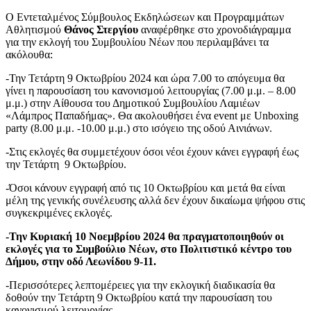
Ο Εντεταλμένος Σύμβουλος Εκδηλώσεων και Προγραμμάτων
Αθλητισμού
Θάνος Στεργίου
αναφέρθηκε στο χρονοδιάγραμμα
για την εκλογή του Συμβουλίου Νέων που περιλαμβάνει τα
ακόλουθα:
-Την Τετάρτη 9 Οκτωβρίου 2024 και ώρα 7.00 το απόγευμα θα
γίνει η παρουσίαση του κανονισμού λειτουργίας (7.00 μ.μ. – 8.00
μ.μ.) στην Αίθουσα του Δημοτικού Συμβουλίου Λαμιέων
«Λάμπρος Παπαδήμας». Θα ακολουθήσει ένα event με Unboxing
party (8.00 μ.μ. -10.00 μ.μ.) στο ισόγειο της οδού Αινιάνων.
-Στις εκλογές θα συμμετέχουν όσοι νέοι έχουν κάνει εγγραφή έως
την Τετάρτη 9 Οκτωβρίου.
-Όσοι κάνουν εγγραφή από τις 10 Οκτωβρίου και μετά θα είναι
μέλη της γενικής συνέλευσης αλλά δεν έχουν δικαίωμα ψήφου στις
συγκεκριμένες εκλογές.
-Την Κυριακή 10 Νοεμβρίου 2024 θα πραγματοποιηθούν οι
εκλογές για το Συμβούλιο Νέων, στο Πολιτιστικό κέντρο του
Δήμου, στην οδό Λεωνίδου 9-11.
-Περισσότερες λεπτομέρειες για την εκλογική διαδικασία θα
δοθούν την Τετάρτη 9 Οκτωβρίου κατά την παρουσίαση του
κανονισμού λειτουργίας.