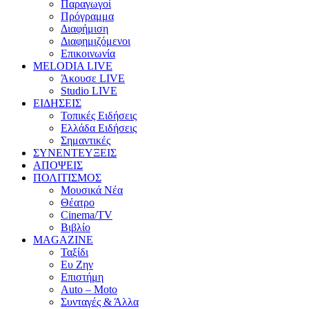
Παραγωγοί
Πρόγραμμα
Διαφήμιση
Διαφημιζόμενοι
Επικοινωνία
MELODIA LIVE
Άκουσε LIVE
Studio LIVE
ΕΙΔΗΣΕΙΣ
Τοπικές Ειδήσεις
Ελλάδα Ειδήσεις
Σημαντικές
ΣΥΝΕΝΤΕΥΞΕΙΣ
ΑΠΟΨΕΙΣ
ΠΟΛΙΤΙΣΜΟΣ
Μουσικά Νέα
Θέατρο
Cinema/TV
Βιβλίο
MAGAZINE
Ταξίδι
Ευ Ζην
Επιστήμη
Auto – Moto
Συνταγές & Άλλα