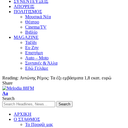
ΣΥΝΕΝΤΕΥΞΕΙΣ
ΑΠΟΨΕΙΣ
ΠΟΛΙΤΙΣΜΟΣ
Μουσικά Νέα
Θέατρο
Cinema/TV
Βιβλίο
MAGAZINE
Ταξίδι
Ευ Ζην
Επιστήμη
Auto – Moto
Συνταγές & Άλλα
Εδώ Γελάμε
Reading:
Αντώνης Ρέμος: Τα έξι εμβάσματα 1,8 εκατ. ευρώ
Share
Aa
Search
ΑΡΧΙΚΗ
Ο ΣΤΑΘΜΟΣ
Το Προφίλ μας