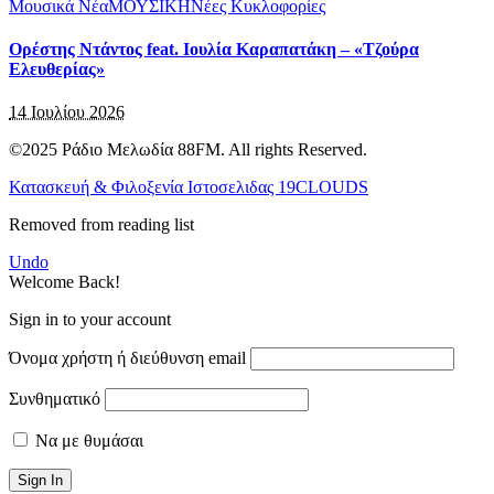
Μουσικά Νέα
ΜΟΥΣΙΚΗ
Νέες Κυκλοφορίες
Ορέστης Ντάντος feat. Ιουλία Καραπατάκη – «Τζούρα
Ελευθερίας»
14 Ιουλίου 2026
©2025 Ράδιο Μελωδία 88FM. All rights Reserved.
Κατασκευή & Φιλοξενία Ιστοσελιδας 19CLOUDS
Removed from reading list
Undo
Welcome Back!
Sign in to your account
Όνομα χρήστη ή διεύθυνση email
Συνθηματικό
Να με θυμάσαι