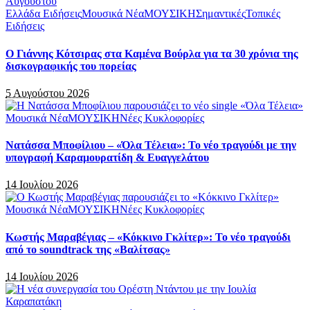
Ελλάδα Ειδήσεις
Μουσικά Νέα
ΜΟΥΣΙΚΗ
Σημαντικές
Τοπικές
Ειδήσεις
Ο Γιάννης Κότσιρας στα Καμένα Βούρλα για τα 30 χρόνια της
δισκογραφικής του πορείας
5 Αυγούστου 2026
Μουσικά Νέα
ΜΟΥΣΙΚΗ
Νέες Κυκλοφορίες
Νατάσσα Μποφίλιου – «Όλα Τέλεια»: Το νέο τραγούδι με την
υπογραφή Καραμουρατίδη & Ευαγγελάτου
14 Ιουλίου 2026
Μουσικά Νέα
ΜΟΥΣΙΚΗ
Νέες Κυκλοφορίες
Κωστής Μαραβέγιας – «Κόκκινο Γκλίτερ»: Το νέο τραγούδι
από το soundtrack της «Βαλίτσας»
14 Ιουλίου 2026