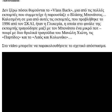
-Advertisment-
Δεν ξέρω πόσοι θυμούνται το «Vlass Back», μια από τις πολλές
εκπομπές που συμμετείχε ή παρουσίαζε ο Βλάσης Μπονάτσος…
Καλεσμένη σε μια από αυτές τις εκπομπές, που προβλήθηκε το
1996 από τον ΣΚΑΙ, ήταν η Γλυκερία, η οποία στο φινάλε της
εκπομπής τραγούδησε μαζί με τον Μπονάτσο ένα μικρό ποτ –
πουρί με δυο θρυλικά τραγούδια του Μανώλη Χιώτη, τις
«Παρτίδες» και το «Λαός και Κολωνάκι»…
Στο video μπορείτε να παρακολουθήσετε το σχετικό απόσπασμα.