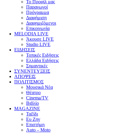
Το Προφίλ μας
Παραγωγοί
Πρόγραμμα
Διαφήμιση
Διαφημιζόμενοι
Επικοινωνία
MELODIA LIVE
Άκουσε LIVE
Studio LIVE
ΕΙΔΗΣΕΙΣ
Τοπικές Ειδήσεις
Ελλάδα Ειδήσεις
Σημαντικές
ΣΥΝΕΝΤΕΥΞΕΙΣ
ΑΠΟΨΕΙΣ
ΠΟΛΙΤΙΣΜΟΣ
Μουσικά Νέα
Θέατρο
Cinema/TV
Βιβλίο
MAGAZINE
Ταξίδι
Ευ Ζην
Επιστήμη
Auto – Moto