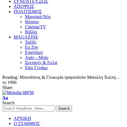
ΣΥΝΕΝΤΕΥΞΕΙΣ
ΑΠΟΨΕΙΣ
ΠΟΛΙΤΙΣΜΟΣ
Μουσικά Νέα
Θέατρο
Cinema/TV
Βιβλίο
MAGAZINE
Ταξίδι
Ευ Ζην
Επιστήμη
Auto – Moto
Συνταγές & Άλλα
Εδώ Γελάμε
Reading:
Μπονάτσος & Γλυκερία τραγουδούν Μανώλη Χιώτη…
το 1996
Share
Aa
Search
ΑΡΧΙΚΗ
Ο ΣΤΑΘΜΟΣ