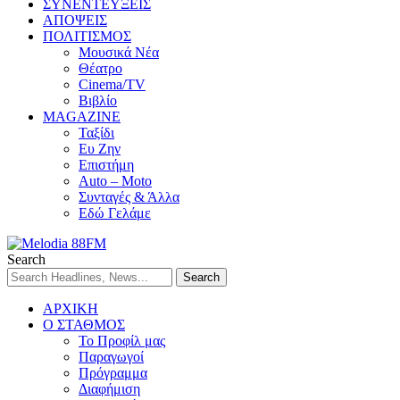
ΣΥΝΕΝΤΕΥΞΕΙΣ
ΑΠΟΨΕΙΣ
ΠΟΛΙΤΙΣΜΟΣ
Μουσικά Νέα
Θέατρο
Cinema/TV
Βιβλίο
MAGAZINE
Ταξίδι
Ευ Ζην
Επιστήμη
Auto – Moto
Συνταγές & Άλλα
Εδώ Γελάμε
Search
ΑΡΧΙΚΗ
Ο ΣΤΑΘΜΟΣ
Το Προφίλ μας
Παραγωγοί
Πρόγραμμα
Διαφήμιση