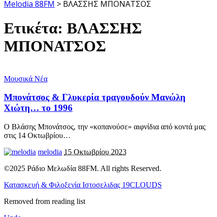
Melodia 88FM
>
ΒΛΑΣΣΗΣ ΜΠΟΝΑΤΣΟΣ
Ετικέτα:
ΒΛΑΣΣΗΣ
ΜΠΟΝΑΤΣΟΣ
Μουσικά Νέα
Μπονάτσος & Γλυκερία τραγουδούν Μανώλη
Χιώτη… το 1996
Ο Βλάσης Μπονάτσος, την «κοπανούσε» αιφνίδια από κοντά μας
στις 14 Οκτωβρίου
…
melodia
15 Οκτωβρίου 2023
©2025 Ράδιο Μελωδία 88FM. All rights Reserved.
Κατασκευή & Φιλοξενία Ιστοσελιδας 19CLOUDS
Removed from reading list