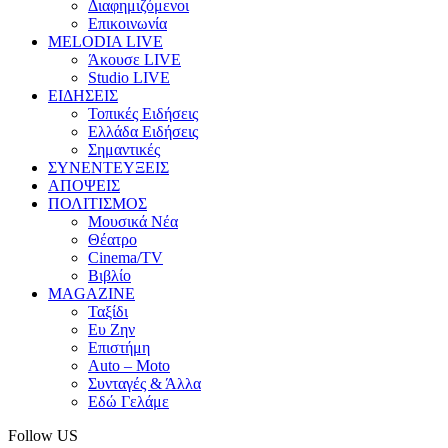
Διαφημιζόμενοι
Επικοινωνία
MELODIA LIVE
Άκουσε LIVE
Studio LIVE
ΕΙΔΗΣΕΙΣ
Τοπικές Ειδήσεις
Ελλάδα Ειδήσεις
Σημαντικές
ΣΥΝΕΝΤΕΥΞΕΙΣ
ΑΠΟΨΕΙΣ
ΠΟΛΙΤΙΣΜΟΣ
Μουσικά Νέα
Θέατρο
Cinema/TV
Βιβλίο
MAGAZINE
Ταξίδι
Ευ Ζην
Επιστήμη
Auto – Moto
Συνταγές & Άλλα
Εδώ Γελάμε
Follow US