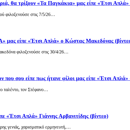
ιριά, θα τρίξουν «Τα Παγκάκια» μας είπε «Έτσι Απλά»
ού φιλοξενούσε στις 7/5/26
…
» μας είπε «Έτσι Απλά» ο Κώστας Μακεδόνας (βίντε
κεδόνα φιλοξενούσε στις 30/4/26
…
ν που σου είπε πως ήτανε φίλοι μας είπε «Έτσι Απλά» 
ο ταλέντο, τον Στέφανο
…
ίπε «Έτσι Απλά» Γιάννης Αρβανιτίδης (βίντεο)
ρης γενιάς, χαρισματικό ερμηνευτή,
…