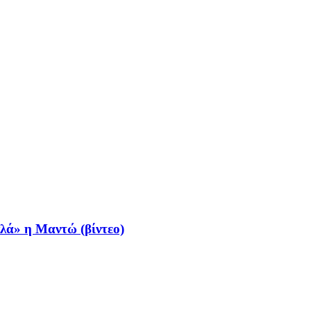
πλά» η Μαντώ (βίντεο)