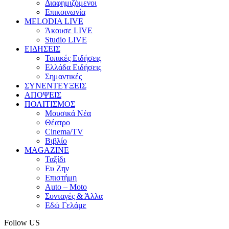
Διαφημιζόμενοι
Επικοινωνία
MELODIA LIVE
Άκουσε LIVE
Studio LIVE
ΕΙΔΗΣΕΙΣ
Τοπικές Ειδήσεις
Ελλάδα Ειδήσεις
Σημαντικές
ΣΥΝΕΝΤΕΥΞΕΙΣ
ΑΠΟΨΕΙΣ
ΠΟΛΙΤΙΣΜΟΣ
Μουσικά Νέα
Θέατρο
Cinema/TV
Βιβλίο
MAGAZINE
Ταξίδι
Ευ Ζην
Επιστήμη
Auto – Moto
Συνταγές & Άλλα
Εδώ Γελάμε
Follow US