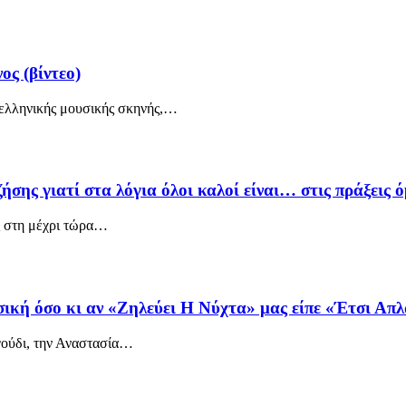
ς (βίντεο)
 ελληνικής μουσικής σκηνής,
…
ς γιατί στα λόγια όλοι καλοί είναι… στις πράξεις όμω
 στη μέχρι τώρα
…
ική όσο κι αν «Ζηλεύει Η Νύχτα» μας είπε «Έτσι Απλά
ούδι, την Αναστασία
…