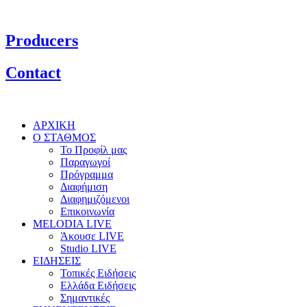
Producers
Contact
ΑΡΧΙΚΗ
Ο ΣΤΑΘΜΟΣ
Το Προφίλ μας
Παραγωγοί
Πρόγραμμα
Διαφήμιση
Διαφημιζόμενοι
Επικοινωνία
MELODIA LIVE
Άκουσε LIVE
Studio LIVE
ΕΙΔΗΣΕΙΣ
Τοπικές Ειδήσεις
Ελλάδα Ειδήσεις
Σημαντικές