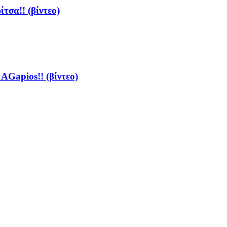
τσα!! (βίντεο)
AGapios!! (βίντεο)