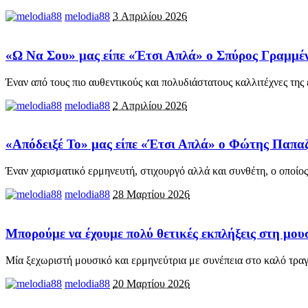
melodia88
3 Απριλίου 2026
«Ω Να Σου» μας είπε «Έτσι Απλά» o Σπύρος Γραμμένο
Έναν από τους πιο αυθεντικούς και πολυδιάστατους καλλιτέχνες της
melodia88
2 Απριλίου 2026
«Απόδειξέ Το» μας είπε «Έτσι Απλά» ο Φώτης Παπαζήση
Έναν χαρισματικό ερμηνευτή, στιχουργό αλλά και συνθέτη, ο οποίος
melodia88
28 Μαρτίου 2026
Μπορούμε να έχουμε πολύ θετικές εκπλήξεις στη μουσ
Μία ξεχωριστή μουσικό και ερμηνεύτρια με συνέπεια στο καλό τραγ
melodia88
20 Μαρτίου 2026