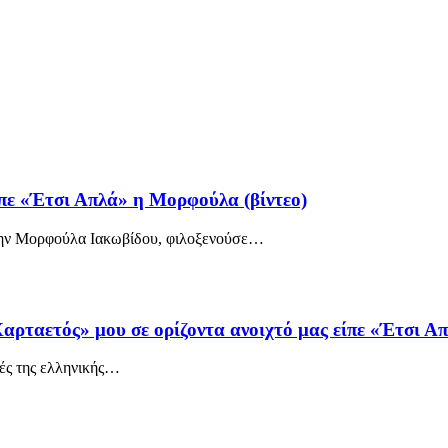
πε «Έτσι Απλά» η Μορφούλα (βίντεο)
την Μορφούλα Ιακωβίδου, φιλοξενούσε
…
Χαρταετός» μου σε ορίζοντα ανοιχτό μας είπε «Έτσι Α
ές της ελληνικής
…