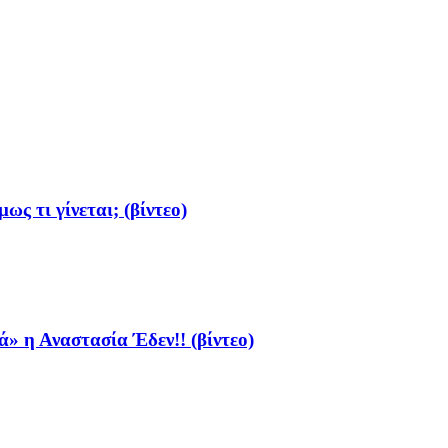
ς τι γίνεται; (βίντεο)
» η Αναστασία Έδεν!! (βίντεο)