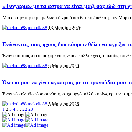
«Φεγγάρια» με τα άστρα να είναι μαζί σας εδώ στη γη
Μία ερμηνεύτρια με μελωδική χροιά και θετική διάθεση, την Μαρία
melodia88
13 Μαρτίου 2026
Ενώνοντας τους ήχους δυο κόσμων θέλω να αγγίξω τι
Έναν από τους πιο υποσχόμενους νέους καλλιτέχνες, ο οποίος συνθέτ
melodia88
6 Μαρτίου 2026
Όνειρο μου να γίνω αγαπητός με τα τραγούδια μου μα
Έναν νέο ελπιδοφόρο συνθέτη, στιχουργό, αλλά κυρίως ερμηνευτή, 
melodia88
5 Μαρτίου 2026
1
2
3
4
…
22
23