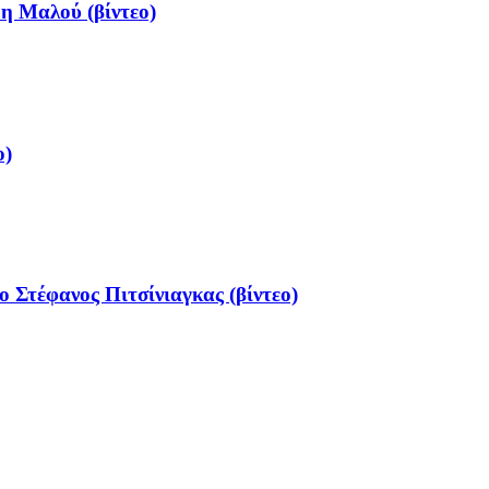
 η Μαλού (βίντεο)
ο)
ο Στέφανος Πιτσίνιαγκας (βίντεο)