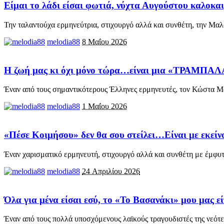
Είμαι το λάδι είσαι φωτιά, νύχτα Αυγούστου καλοκα
Την ταλαντούχα ερμηνεύτρια, στιχουργό αλλά και συνθέτη, την Μαλ
melodia88
8 Μαΐου 2026
Η ζωή μας κι όχι μόνο τώρα…είναι μια «ΤΡΑΜΠΑΛΑ
Έναν από τους σημαντικότερους Έλληνες ερμηνευτές, τον Κώστα Μα
melodia88
1 Μαΐου 2026
«Πέσε Κοιμήσου» δεν θα σου στείλει…Είναι με εκείνο
Έναν χαρισματικό ερμηνευτή, στιχουργό αλλά και συνθέτη με έμφυτ
melodia88
24 Απριλίου 2026
Όλα για μένα είσαι εσύ, το «Το Βασανάκι» μου μας ε
Έναν από τους πολλά υποσχόμενους λαϊκούς τραγουδιστές της νεότε