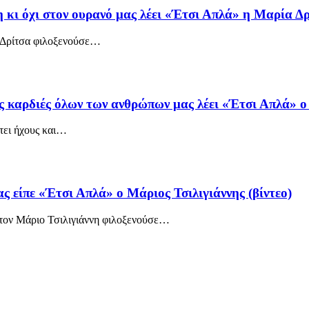
 κι όχι στον ουρανό μας λέει «Έτσι Απλά» η Μαρία Δρί
 Δρίτσα φιλοξενούσε
…
ς καρδιές όλων των ανθρώπων μας λέει «Έτσι Απλά» ο 
ει ήχους και
…
ς είπε «Έτσι Απλά» o Μάριος Τσιλιγιάννης (βίντεο)
τον Μάριο Τσιλιγιάννη φιλοξενούσε
…