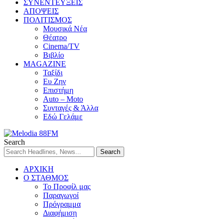
ΣΥΝΕΝΤΕΥΞΕΙΣ
ΑΠΟΨΕΙΣ
ΠΟΛΙΤΙΣΜΟΣ
Μουσικά Νέα
Θέατρο
Cinema/TV
Βιβλίο
MAGAZINE
Ταξίδι
Ευ Ζην
Επιστήμη
Auto – Moto
Συνταγές & Άλλα
Εδώ Γελάμε
Search
ΑΡΧΙΚΗ
Ο ΣΤΑΘΜΟΣ
Το Προφίλ μας
Παραγωγοί
Πρόγραμμα
Διαφήμιση