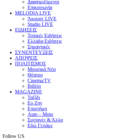
Διαφημιζόμενοι
Επικοινωνία
MELODIA LIVE
Άκουσε LIVE
Studio LIVE
ΕΙΔΗΣΕΙΣ
Τοπικές Ειδήσεις
Ελλάδα Ειδήσεις
Σημαντικές
ΣΥΝΕΝΤΕΥΞΕΙΣ
ΑΠΟΨΕΙΣ
ΠΟΛΙΤΙΣΜΟΣ
Μουσικά Νέα
Θέατρο
Cinema/TV
Βιβλίο
MAGAZINE
Ταξίδι
Ευ Ζην
Επιστήμη
Auto – Moto
Συνταγές & Άλλα
Εδώ Γελάμε
Follow US