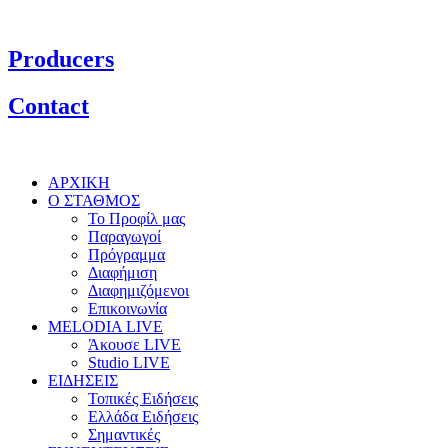
Producers
Contact
ΑΡΧΙΚΗ
Ο ΣΤΑΘΜΟΣ
Το Προφίλ μας
Παραγωγοί
Πρόγραμμα
Διαφήμιση
Διαφημιζόμενοι
Επικοινωνία
MELODIA LIVE
Άκουσε LIVE
Studio LIVE
ΕΙΔΗΣΕΙΣ
Τοπικές Ειδήσεις
Ελλάδα Ειδήσεις
Σημαντικές