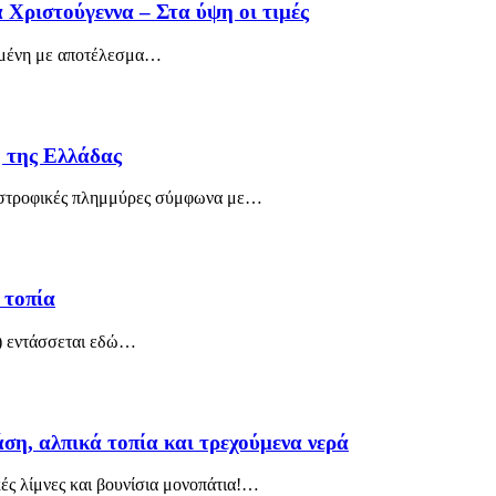
 Χριστούγεννα – Στα ύψη οι τιμές
ημένη με αποτέλεσμα
…
η της Ελλάδας
αστροφικές πλημμύρες σύμφωνα με
…
 τοπία
) εντάσσεται εδώ
…
ση, αλπικά τοπία και τρεχούμενα νερά
ς λίμνες και βουνίσια μονοπάτια!
…