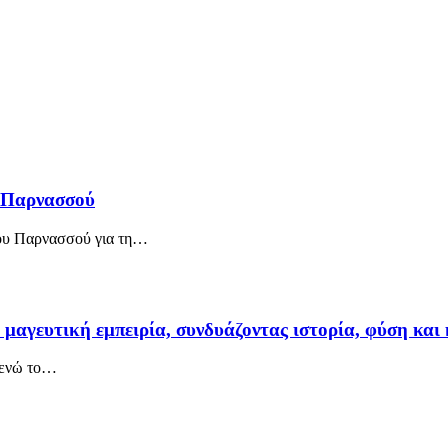
ο Παρνασσού
ου Παρνασσού για τη
…
αγευτική εμπειρία, συνδυάζοντας ιστορία, φύση και 
ενώ το
…