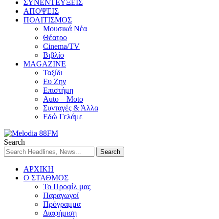
ΣΥΝΕΝΤΕΥΞΕΙΣ
ΑΠΟΨΕΙΣ
ΠΟΛΙΤΙΣΜΟΣ
Μουσικά Νέα
Θέατρο
Cinema/TV
Βιβλίο
MAGAZINE
Ταξίδι
Ευ Ζην
Επιστήμη
Auto – Moto
Συνταγές & Άλλα
Εδώ Γελάμε
Search
ΑΡΧΙΚΗ
Ο ΣΤΑΘΜΟΣ
Το Προφίλ μας
Παραγωγοί
Πρόγραμμα
Διαφήμιση