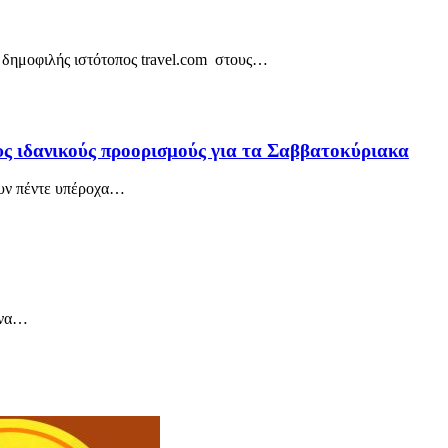
δημοφιλής ιστότοπος travel.com στους
…
υς ιδανικούς προορισμούς για τα Σαββατοκύριακα
υν πέντε υπέροχα
…
να
…